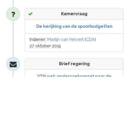
Kamervraag
De herijking van de spoorbudgetten
Indiener:
Martijn van Helvert
(
CDA
)
27 oktober 2015
Brief regering
VTH wet; onderzoeksopzet naar de
doeltreffendheid van de regels om een
goede kwaliteit van de uitvoering en
handhaving te waarborgen
Besluiten
6 juli 2016: Afgevoerd van de stand der
werkzaamheden.
21 januari 2016: Behandeld.
11 november 2015: Agenderen voor