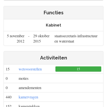
Functies
Kabinet
5 november
-
29 oktober
staatssecretaris infrastructuur
2012
2015
en waterstaat
Activiteiten
15
wetsvoorstellen
15
0
0
0
moties
0
amendementen
440
kamervragen
152
kamerstukken