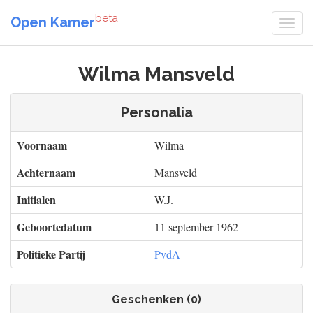
beta
Open Kamer
Wilma Mansveld
Personalia
Voornaam
Wilma
Achternaam
Mansveld
Initialen
W.J.
Geboortedatum
11 september 1962
Politieke Partij
PvdA
Geschenken (0)