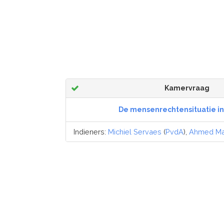
Kamervraag
De mensenrechtensituatie i
Indieners:
Michiel Servaes
(
PvdA
),
Ahmed Ma