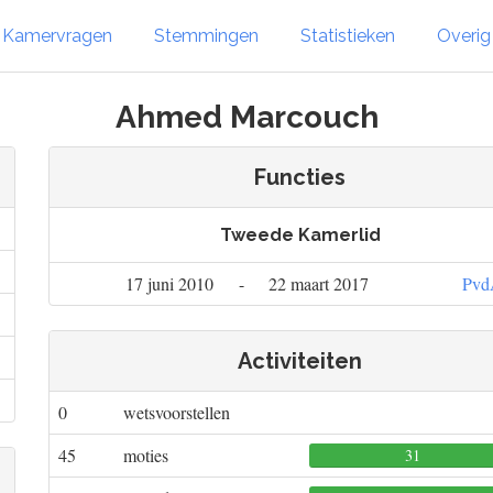
Kamervragen
Stemmingen
Statistieken
Overi
Ahmed Marcouch
Functies
Tweede Kamerlid
17 juni 2010
-
22 maart 2017
Pvd
Activiteiten
0
wetsvoorstellen
45
moties
31