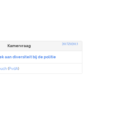
2017Z02013
Kamervraag
k aan diversiteit bij de politie
ouch
(
PvdA
)