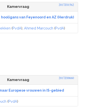
2017Z01562
Kamervraag
n hooligans van Feyenoord en AZ (Herdruk)
Dekken
(
PvdA
),
Ahmed Marcouch
(
PvdA
)
2017Z00660
Kamervraag
naar Europese vrouwen in IS-gebied
ouch
(
PvdA
)