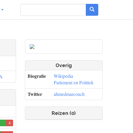
g
Overig
Biografie
Wikipedia
A
Parlement en Politiek
Twitter
ahmedmarcouch
Reizen (0)
4
0