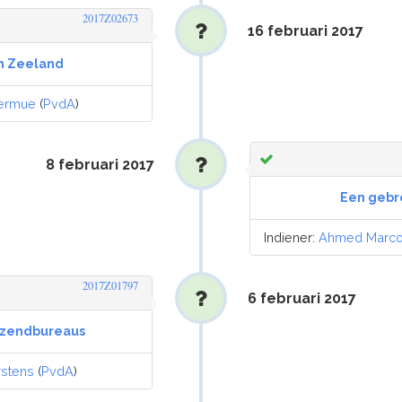
2017Z02673
16 februari 2017
in Zeeland
ermue
(
PvdA
)
8 februari 2017
Een gebre
Indiener:
Ahmed Marc
2017Z01797
6 februari 2017
itzendbureaus
rstens
(
PvdA
)