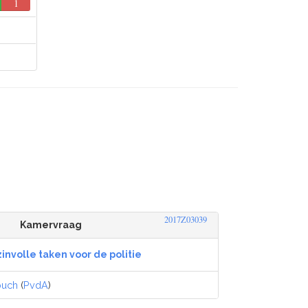
1
0
2017Z03039
Kamervraag
involle taken voor de politie
ouch
(
PvdA
)