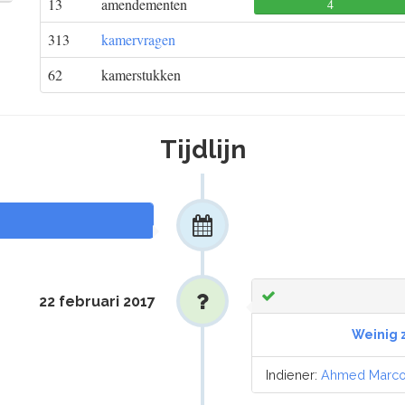
13
amendementen
4
313
kamervragen
62
kamerstukken
Tijdlijn
22 februari 2017
Weinig z
Indiener:
Ahmed Marc