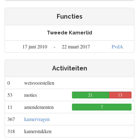
Functies
Tweede Kamerlid
17 juni 2010
-
22 maart 2017
PvdA
Activiteiten
0
wetsvoorstellen
53
moties
21
13
0
11
amendementen
7
0
0
367
kamervragen
318
kamerstukken