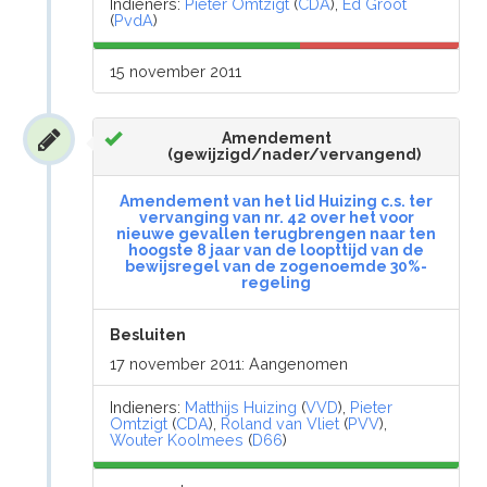
Indieners:
Pieter Omtzigt
(
CDA
),
Ed Groot
(
PvdA
)
15 november 2011
Amendement
(gewijzigd/nader/vervangend)
Amendement van het lid Huizing c.s. ter
vervanging van nr. 42 over het voor
nieuwe gevallen terugbrengen naar ten
hoogste 8 jaar van de loopttijd van de
bewijsregel van de zogenoemde 30%-
regeling
Besluiten
17 november 2011: Aangenomen
Indieners:
Matthijs Huizing
(
VVD
),
Pieter
Omtzigt
(
CDA
),
Roland van Vliet
(
PVV
),
Wouter Koolmees
(
D66
)