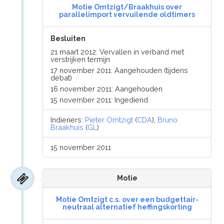
Motie Omtzigt/Braakhuis over
parallelimport vervuilende oldtimers
Besluiten
21 maart 2012: Vervallen in verband met
verstrijken termijn
17 november 2011: Aangehouden (tijdens
debat)
16 november 2011: Aangehouden
15 november 2011: Ingediend
Indieners:
Pieter Omtzigt
(
CDA
),
Bruno
Braakhuis
(
GL
)
15 november 2011
Motie
Motie Omtzigt c.s. over een budgettair-
neutraal alternatief heffingskorting