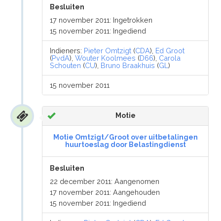
Besluiten
17 november 2011: Ingetrokken
15 november 2011: Ingediend
Indieners:
Pieter Omtzigt
(
CDA
),
Ed Groot
(
PvdA
),
Wouter Koolmees
(
D66
),
Carola
Schouten
(
CU
),
Bruno Braakhuis
(
GL
)
15 november 2011
Motie
Motie Omtzigt/Groot over uitbetalingen
huurtoeslag door Belastingdienst
Besluiten
22 december 2011: Aangenomen
17 november 2011: Aangehouden
15 november 2011: Ingediend