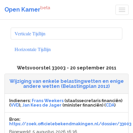
beta
Open Kamer
Verticale Tijdlijn
Horizontale Tijdlijn
Wetsvoorstel 33003 - 20 september 2011
Wijziging van enkele belastingwetten en enige
andere wetten (Belastingplan 2012)
Indieners:
Frans Weekers
(staatssecretaris financiën)
(
VVD
),
Jan Kees de Jager
(minister financiën) (
CDA
)
Bron:
https://zoek.officielebekendmakingen.nl/dossier/33003
Bijgewerkt: 5 augustus 2026 16:36