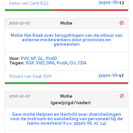
32500-VII
-13
Ineke van Gent
(
GL
)
2010-12-07
Motie
Motie Van Raak over terugdringen van de inhuur van
externe medewerkers door provincies en
gemeenten
Voor:
PVV
,
SP
,
GL
,
PvdD
Tegen:
SGP
,
VVD
,
D66
,
PvdA
,
CU
,
CDA
32500-VII
-17
Ronald van Raak
(
SP
)
2010-12-07
Motie
(gewijzigd/nader)
Gew motie Heijnen en Hachchi over doelstellingen
voor de instroom en aanstelling van personeel bij de
(semi-)overheid (t.v.v. 32500 VII, nr. 14)