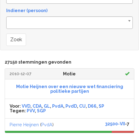
Indiener (persoon)
Zoek
27150 stemmingen gevonden
2010-12-07
Motie
Motie Heijnen over een nieuwe wet financiering
politieke partijen
Voor:
VVD
,
CDA
,
GL
,
PvdA
,
PvdD
,
CU
,
D66
,
SP
Tegen:
PVV
,
SGP
32500-VII
-7
Pierre Heijnen
(
PvdA
)