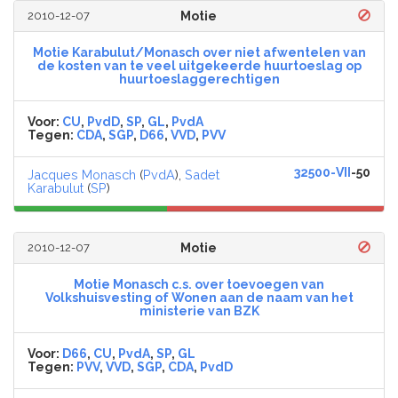
2010-12-07
Motie
Motie Karabulut/Monasch over niet afwentelen van
de kosten van te veel uitgekeerde huurtoeslag op
huurtoeslaggerechtigen
Voor:
CU
,
PvdD
,
SP
,
GL
,
PvdA
Tegen:
CDA
,
SGP
,
D66
,
VVD
,
PVV
32500-VII
-50
Jacques Monasch
(
PvdA
),
Sadet
Karabulut
(
SP
)
2010-12-07
Motie
Motie Monasch c.s. over toevoegen van
Volkshuisvesting of Wonen aan de naam van het
ministerie van BZK
Voor:
D66
,
CU
,
PvdA
,
SP
,
GL
Tegen:
PVV
,
VVD
,
SGP
,
CDA
,
PvdD