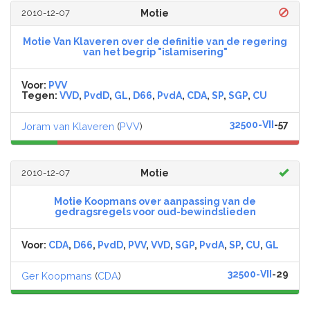
2010-12-07
Motie
Motie Van Klaveren over de definitie van de regering
van het begrip "islamisering"
Voor:
PVV
Tegen:
VVD
,
PvdD
,
GL
,
D66
,
PvdA
,
CDA
,
SP
,
SGP
,
CU
32500-VII
-57
Joram van Klaveren
(
PVV
)
2010-12-07
Motie
Motie Koopmans over aanpassing van de
gedragsregels voor oud-bewindslieden
Voor:
CDA
,
D66
,
PvdD
,
PVV
,
VVD
,
SGP
,
PvdA
,
SP
,
CU
,
GL
32500-VII
-29
Ger Koopmans
(
CDA
)