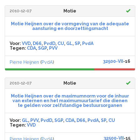
2010-12-07
Motie
Motie Heijnen over de vormgeving van de adequate
aansturing en doorzettingsmacht
Voor:
VVD
,
D66
,
PvdD
,
CU
,
GL
,
SP
,
PvdA
Tegen:
CDA
,
SGP
,
PVV
32500-VII
-16
Pierre Heijnen
(
PvdA
)
2010-12-07
Motie
Motie Heijnen over de maximumnorm voor de inhuur
van externen en het maximumuurtarief die dienen
te gelden voor zelfstandige bestuursorganen
Voor:
GL
,
PVV
,
PvdD
,
SGP
,
CDA
,
D66
,
PvdA
,
SP
,
CU
Tegen:
VVD
32500-VII
-15
Pierre Heijnen
(
PvdA
)