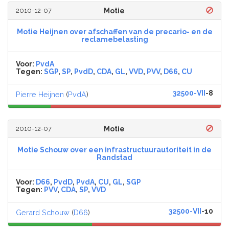
2010-12-07
Motie
Motie Heijnen over afschaffen van de precario- en de
reclamebelasting
Voor:
PvdA
Tegen:
SGP
,
SP
,
PvdD
,
CDA
,
GL
,
VVD
,
PVV
,
D66
,
CU
32500-VII
-8
Pierre Heijnen
(
PvdA
)
2010-12-07
Motie
Motie Schouw over een infrastructuurautoriteit in de
Randstad
Voor:
D66
,
PvdD
,
PvdA
,
CU
,
GL
,
SGP
Tegen:
PVV
,
CDA
,
SP
,
VVD
32500-VII
-10
Gerard Schouw
(
D66
)