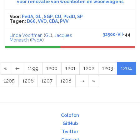
voor renovatie van woonboten en woonwagens
Voor:
PvdA
,
GL
,
SGP
,
CU
,
PvdD
,
SP
Tegen:
D66
,
VVD
,
CDA
,
PVV
32500-VII
-44
Linda Voortman
(
GL
),
Jacques
Monasch
(
PvdA
)
«
←
1199
1200
1201
1202
1203
1204
1205
1206
1207
1208
→
»
Colofon
GitHub
Twitter
Contact