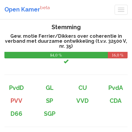
beta
Open Kamer
Stemming
Gew. motie Ferrier/Dikkers over coherentie in
verband met duurzame ontwikkeling (t.v.v. 32500 V,
nr. 35)
84,0 %
16,0 %
PvdD
GL
CU
PvdA
PVV
SP
VVD
CDA
D66
SGP