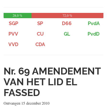
28,0 %
72,0 %
SGP
SP
D66
PvdA
PVV
CU
GL
PvdD
VVD
CDA
Nr. 69
AMENDEMENT
VAN HET LID EL
FASSED
Ontvangen
15 december 2010