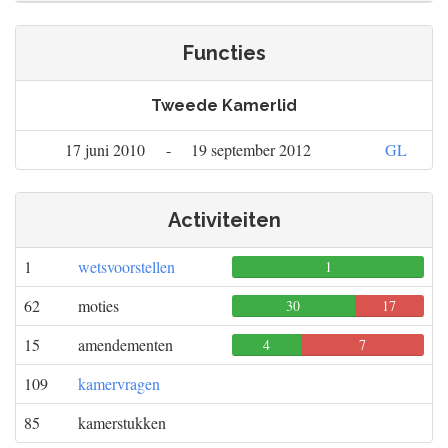
Functies
Tweede Kamerlid
17 juni 2010
-
19 september 2012
GL
Activiteiten
1
wetsvoorstellen
1
0
0
62
moties
30
17
0
15
amendementen
4
7
0
109
kamervragen
85
kamerstukken