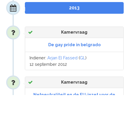
2013
Kamervraag
De gay pride in belgrado
Indiener:
Arjan El Fassed
(
GL
)
12 september 2012
Kamervraag
Netneutraliteit en de EU-inzet voor de
World Conference on International
Telecommunication
Indiener:
Arjan El Fassed
(
GL
)
11 september 2012