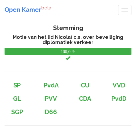
beta
Open Kamer
Stemming
Motie van het lid Nicolaï c.s. over beveiliging
diplomatiek verkeer
100,0 %
0,
%
SP
PvdA
CU
VVD
GL
PVV
CDA
PvdD
SGP
D66