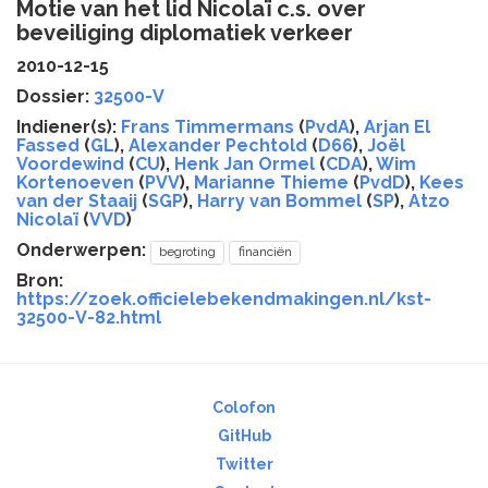
Motie van het lid Nicolaï c.s. over
beveiliging diplomatiek verkeer
2010-12-15
Dossier:
32500-V
Indiener(s):
Frans Timmermans
(
PvdA
),
Arjan El
Fassed
(
GL
),
Alexander Pechtold
(
D66
),
Joël
Voordewind
(
CU
),
Henk Jan Ormel
(
CDA
),
Wim
Kortenoeven
(
PVV
),
Marianne Thieme
(
PvdD
),
Kees
van der Staaij
(
SGP
),
Harry van Bommel
(
SP
),
Atzo
Nicolaï
(
VVD
)
Onderwerpen:
begroting
financiën
Bron:
https://zoek.officielebekendmakingen.nl/kst-
32500-V-82.html
Colofon
GitHub
Twitter