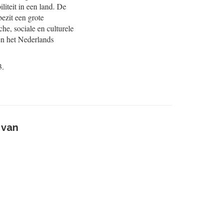
iteit in een land. De
ezit een grote
he, sociale en culturele
en het Nederlands
3.
 van