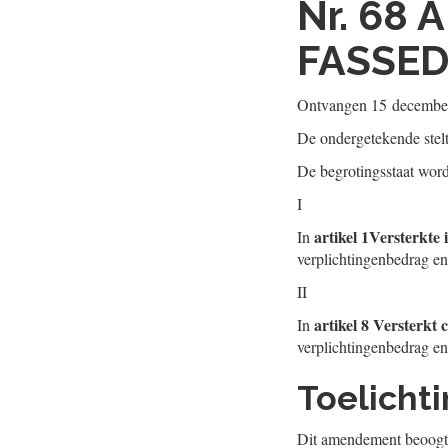
Nr. 68
A
FASSE
Ontvangen
15 decembe
De ondergetekende stel
De begrotingsstaat wordt
I
artikel 1Versterkte
In
verplichtingenbedrag e
II
artikel 8 Versterkt 
In
verplichtingenbedrag e
Toelicht
Dit amendement beoogt 