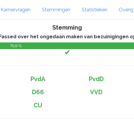
Kamervragen
Stemmingen
Statistieken
Overi
Stemming
 Fassed over het ongedaan maken van bezuinigingen 
70,0 %
PvdA
PvdD
D66
VVD
CU