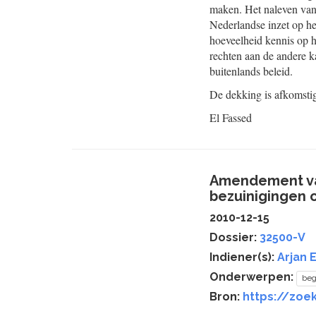
maken. Het naleven van 
Nederlandse inzet op h
hoeveelheid kennis op h
rechten aan de andere k
buitenlands beleid.
De dekking is afkomstig
El Fassed
Amendement van
bezuinigingen 
2010-12-15
Dossier:
32500-V
Indiener(s):
Arjan 
Onderwerpen:
beg
Bron:
https://zoe