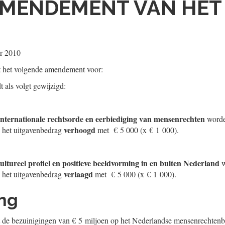
MENDEMENT VAN HET 
D
r 2010
t het volgende amendement voor:
 als volgt gewijzigd:
 internationale rechtsorde en eerbiediging van mensenrechten
worde
verhoogd
n het uitgavenbedrag
met € 5 000 (x € 1 000).
cultureel profiel en positieve beeldvorming in en buiten Nederland
w
verlaagd
n het uitgavenbedrag
met € 5 000 (x € 1 000).
ing
de bezuinigingen van € 5 miljoen op het Nederlandse mensenrechtenb