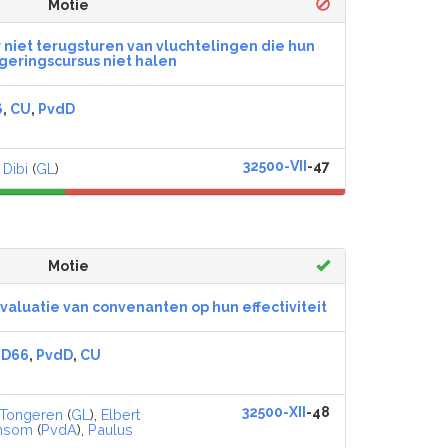
Motie
 niet terugsturen van vluchtelingen die hun
geringscursus niet halen
6
,
CU
,
PvdD
32500-VII
-47
 Dibi
(
GL
)
Motie
evaluatie van convenanten op hun effectiviteit
,
D66
,
PvdD
,
CU
32500-XII
-48
 Tongeren
(
GL
),
Elbert
amsom
(
PvdA
),
Paulus