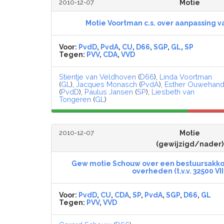
2010-12-07
Motie
Motie Voortman c.s. over aanpassing v
Voor:
PvdD
,
PvdA
,
CU
,
D66
,
SGP
,
GL
,
SP
Tegen:
PVV
,
CDA
,
VVD
Stientje van Veldhoven
(
D66
),
Linda Voortman
(
GL
),
Jacques Monasch
(
PvdA
),
Esther Ouwehan
(
PvdD
),
Paulus Jansen
(
SP
),
Liesbeth van
Tongeren
(
GL
)
2010-12-07
Motie
(gewijzigd/nader)
Gew motie Schouw over een bestuursakko
overheden (t.v.v. 32500 VII,
Voor:
PvdD
,
CU
,
CDA
,
SP
,
PvdA
,
SGP
,
D66
,
GL
Tegen:
PVV
,
VVD