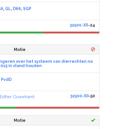
dA
,
GL
,
D66
,
SGP
32500-XII
-24
Motie
geren over het systeem van dierrechten na
2015 in stand houden
,
PvdD
32500-XII
-50
Esther Ouwehand
Motie