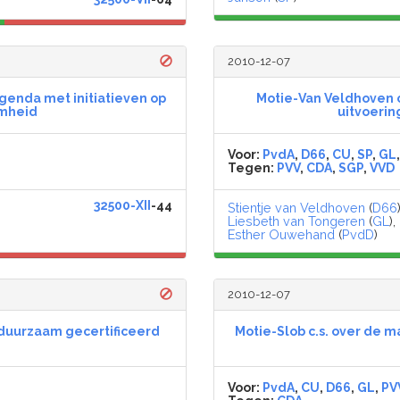
2010-12-07
genda met initiatieven op
Motie-Van Veldhoven c
amheid
uitvoerin
Voor:
PvdA
,
D66
,
CU
,
SP
,
GL
Tegen:
PVV
,
CDA
,
SGP
,
VVD
32500-XII
-44
Stientje van Veldhoven
(
D66
Liesbeth van Tongeren
(
GL
),
Esther Ouwehand
(
PvdD
)
2010-12-07
 duurzaam gecertificeerd
Motie-Slob c.s. over de m
Voor:
PvdA
,
CU
,
D66
,
GL
,
PV