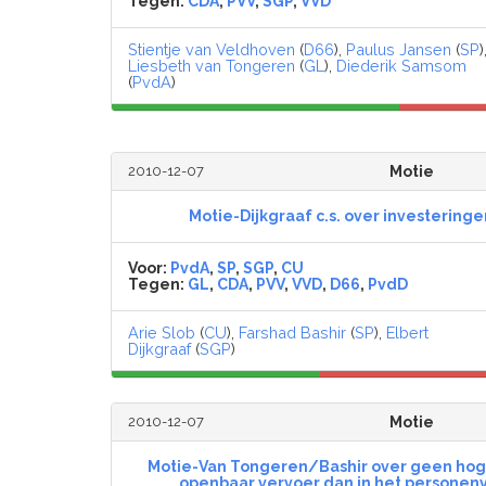
Tegen:
CDA
,
PVV
,
SGP
,
VVD
Stientje van Veldhoven
(
D66
),
Paulus Jansen
(
SP
)
Liesbeth van Tongeren
(
GL
),
Diederik Samsom
(
PvdA
)
2010-12-07
Motie
Motie-Dijkgraaf c.s. over investeringe
Voor:
PvdA
,
SP
,
SGP
,
CU
Tegen:
GL
,
CDA
,
PVV
,
VVD
,
D66
,
PvdD
Arie Slob
(
CU
),
Farshad Bashir
(
SP
),
Elbert
Dijkgraaf
(
SGP
)
2010-12-07
Motie
Motie-Van Tongeren/Bashir over geen hoger
openbaar vervoer dan in het personen