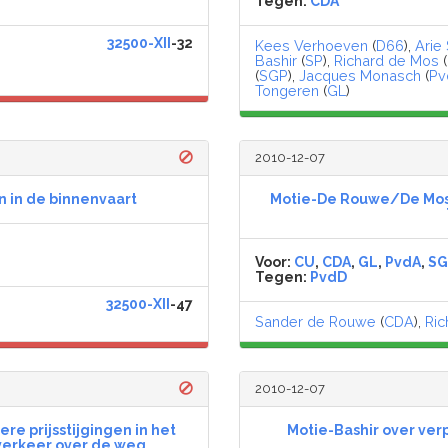
Tegen:
CDA
32500-XII
-32
,
Kees Verhoeven
(
D66
),
Arie
Bashir
(
SP
),
Richard de Mos
(
(
SGP
),
Jacques Monasch
(
Pv
Tongeren
(
GL
)
2010-12-07
n in de binnenvaart
Motie-De Rouwe/De Mos 
Voor:
CU
,
CDA
,
GL
,
PvdA
,
SG
Tegen:
PvdD
32500-XII
-47
Sander de Rouwe
(
CDA
),
Ric
2010-12-07
e prijsstijgingen in het
Motie-Bashir over verp
verkeer over de weg