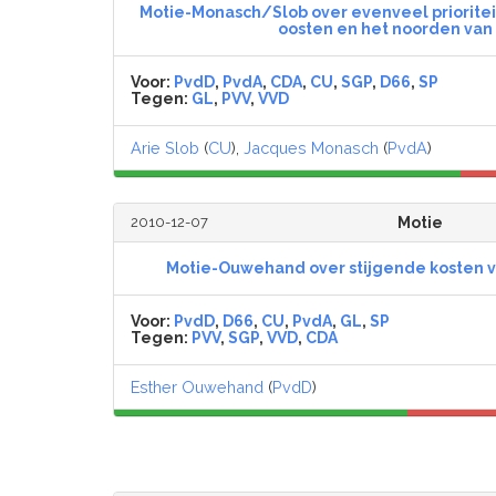
Motie-Monasch/Slob over evenveel prioriteit
oosten en het noorden van 
Voor:
PvdD
,
PvdA
,
CDA
,
CU
,
SGP
,
D66
,
SP
Tegen:
GL
,
PVV
,
VVD
Arie Slob
(
CU
),
Jacques Monasch
(
PvdA
)
2010-12-07
Motie
Motie-Ouwehand over stijgende kosten v
Voor:
PvdD
,
D66
,
CU
,
PvdA
,
GL
,
SP
Tegen:
PVV
,
SGP
,
VVD
,
CDA
Esther Ouwehand
(
PvdD
)