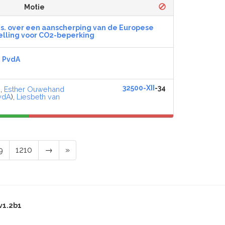
Motie
s. over een aanscherping van de Europese
elling voor CO2-beperking
,
PvdA
32500-XII
-34
),
Esther Ouwehand
vdA
),
Liesbeth van
9
1210
→
»
v1.2b1