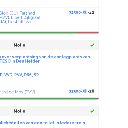
32500-XII
-42
 Slob
(
CU
),
Farshad
PVV
),
Elbert Dijkgraaf
dA
),
Liesbeth van
Motie
over verplaatsing van de aanlegplaats van
TESO in Den Helder
P
,
VVD
,
PVV
,
D66
,
SP
32500-XII
-28
hard de Mos
(
PVV
)
Motie
lichtstellen van een toilet in iedere trein