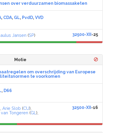
nsen over verduurzamen biomassaketen
A
,
CDA
,
GL
,
PvdD
,
VVD
32500-XII
-25
aulus Jansen
(
SP
)
Motie
maatregelen om overschrijding van Europese
liteitsnormen te voorkomen
L
,
D66
32500-XII
-16
),
Arie Slob
(
CU
),
 van Tongeren
(
GL
),