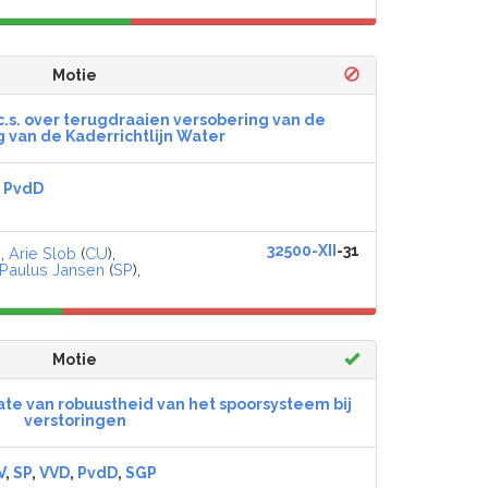
Motie
.s. over terugdraaien versobering van de
g van de Kaderrichtlijn Water
,
PvdD
32500-XII
-31
),
Arie Slob
(
CU
),
Paulus Jansen
(
SP
),
Motie
ate van robuustheid van het spoorsysteem bij
verstoringen
V
,
SP
,
VVD
,
PvdD
,
SGP