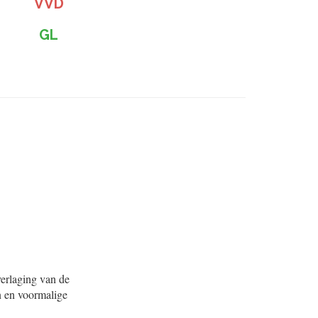
VVD
GL
verlaging van de
n en voormalige