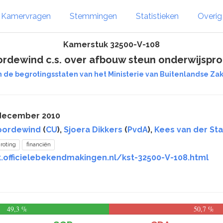
Kamervragen
Stemmingen
Statistieken
Overi
Kamerstuk 32500-V-108
ordewind c.s. over afbouw steun onderwijspr
n de begrotingsstaten van het Ministerie van Buitenlandse Zake
 december 2010
oordewind
(
CU
),
Sjoera Dikkers
(
PvdA
),
Kees van der Sta
roting
financiën
k.officielebekendmakingen.nl/kst-32500-V-108.html
49,3 %
50,7 %