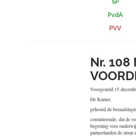
SP
PvdA
PVV
Nr. 108
VOORDE
Voorgesteld
15 decemb
De Kamer,
gehoord de beraadslagi
constaterende, dat de v
begroting voor onderwij
partnerlanden de steun