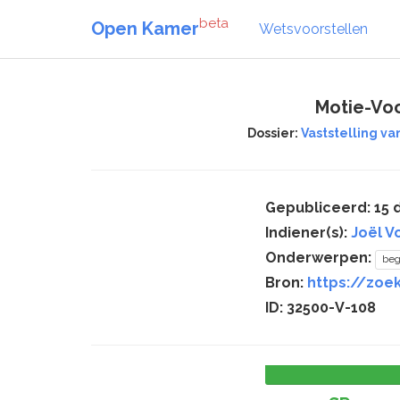
beta
Open Kamer
Wetsvoorstellen
Motie-Vo
Dossier:
Vaststelling va
Gepubliceerd: 15
Indiener(s):
Joël V
Onderwerpen:
beg
Bron:
https://zoe
ID: 32500-V-108