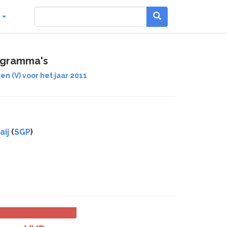
g
ogramma's
n (V) voor het jaar 2011
aij
(
SGP
)