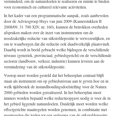
verminderd, om de natuurdoelen te realiseren en ruimte te bieden
voor economisch en cultureel relevante activiteiten.
In het kader van een programmatische aanpak, zoals aanbevolen
door de Adviesgroep Huys van juni 2009 (Kamerstukken II
2008/09, 31 700 XIV, nr. 160), kunnen de betrokken overheden
afspraken maken over de inzet van instrumenten om de
noodzakelijke reductie van stikstofdepositie te verwezenlijken, en
om te waarborgen dat die reductie ook daadwerkelijk plaatsvindt.
Daarbij wordt in beeld gebracht welke bijdragen de verschillende
niveaus (generiek, provinciaal, gebiedsgericht) en de verschillende
sectoren (landbouw, verkeer, industrie) kunnen leveren aan de
vermindering van de stikstofdepositie.
Voorop moet worden gesteld dat het beheerplan centraal blijft
staan als instrument om op gebiedsniveau aan te geven hoe en in
welk tijdsbestek de instandhoudingsdoelstelling voor de Natura
2000-gebieden worden gerealiseerd. In het beheerplan moet
immers worden bepaald welke reductieopgave nodig is voor de in
het gebied liggende natuurdoelen. Duidelijk moet worden welke
effectgerichte maatregelen worden genomen, in combinatie met
maatregelen die leiden tot een verlaging van de stikstofdepositie.