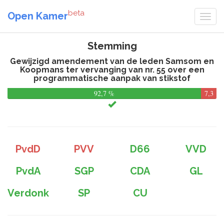
beta
Open Kamer
Stemming
Gewijzigd amendement van de leden Samsom en
Koopmans ter vervanging van nr. 55 over een
programmatische aanpak van stikstof
92,7 %
7,3
%
PvdD
PVV
D66
VVD
PvdA
SGP
CDA
GL
Verdonk
SP
CU