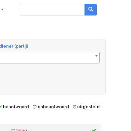
g
diener (partij)
beantwoord
onbeantwoord
uitgesteld
r
27 dagen