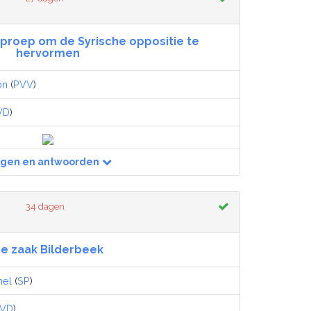
proep om de Syrische oppositie te
hervormen
on
(
PVV
)
VD
)
agen en antwoorden
34 dagen
e zaak Bilderbeek
mel
(
SP
)
VD
)