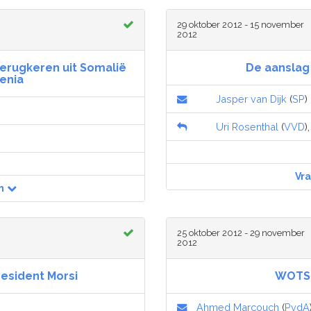
29 oktober 2012 - 15 november
2012
terugkeren uit Somalië
De aanslag
enia
Jasper van Dijk
(
SP
)
Uri Rosenthal
(
VVD
)
Vr
n
25 oktober 2012 - 29 november
2012
resident Morsi
WOTS-
Ahmed Marcouch
(
PvdA