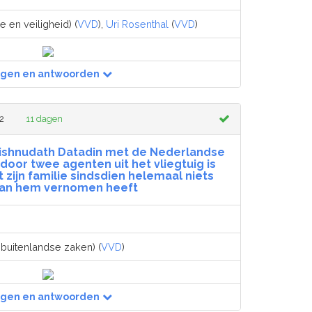
ie en veiligheid) (
VVD
),
Uri Rosenthal
(
VVD
)
agen en antwoorden
2
11 dagen
Wishnudath Datadin met de Nederlandse
i door twee agenten uit het vliegtuig is
ijn familie sindsdien helemaal niets
an hem vernomen heeft
 buitenlandse zaken) (
VVD
)
agen en antwoorden