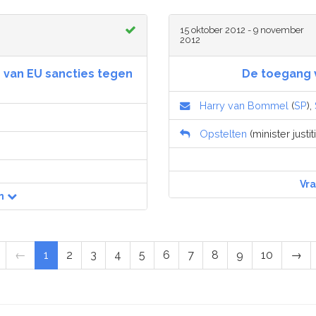
15 oktober 2012 - 9 november
2012
 van EU sancties tegen
De toegang v
Harry van Bommel
(
SP
),
Opstelten
(minister justit
Vr
n
←
1
2
3
4
5
6
7
8
9
10
→