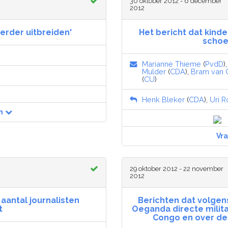
30 oktober 2012 - 6 december
2012
erder uitbreiden'
Het bericht dat kind
schoe
Marianne Thieme
(
PvdD
)
Mulder
(
CDA
),
Bram van O
(
CU
)
Henk Bleker
(
CDA
),
Uri R
n
Vr
29 oktober 2012 - 22 november
2012
 aantal journalisten
Berichten dat volgen
t
Oeganda directe militai
Congo en over de