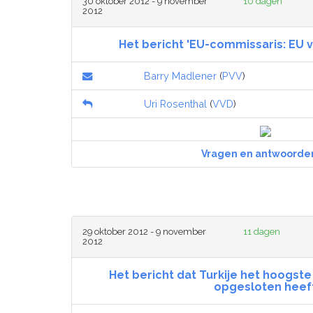
30 oktober 2012 - 9 november
10 dagen
2012
Het bericht 'EU-commissaris: EU v
Barry Madlener
(
PVV
)
Uri Rosenthal
(
VVD
)
Vragen en antwoorde
29 oktober 2012 - 9 november
11 dagen
2012
Het bericht dat Turkije het hoogste
opgesloten heef