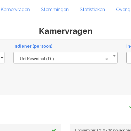
Kamervragen
Stemmingen
Statistieken
Overi
Kamervragen
Indiener (persoon)
In
×
Uri Rosenthal (D.)
2 november 2012 - 29 novembe