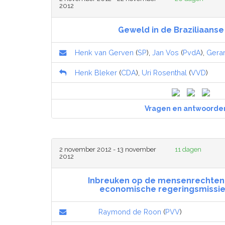
2012
Geweld in de Braziliaanse
Henk van Gerven
(
SP
),
Jan Vos
(
PvdA
),
Gera
Henk Bleker
(
CDA
),
Uri Rosenthal
(
VVD
)
Vragen en antwoorde
2 november 2012 - 13 november
11 dagen
2012
Inbreuken op de mensenrechten i
economische regeringsmissie 
Raymond de Roon
(
PVV
)