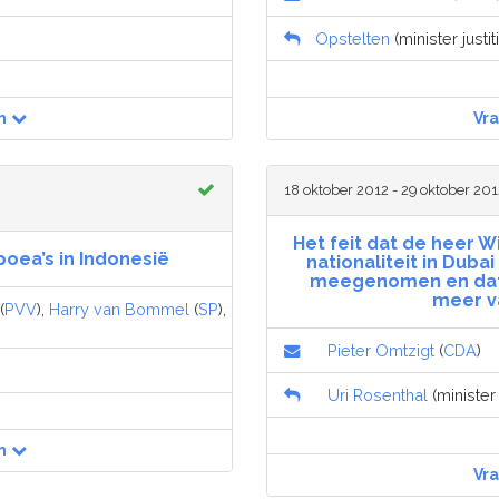
Opstelten
(minister justit
n
Vr
18 oktober 2012 - 29 oktober 201
Het feit dat de heer 
oea’s in Indonesië
nationaliteit in Duba
meegenomen en dat z
meer v
(
PVV
),
Harry van Bommel
(
SP
),
Pieter Omtzigt
(
CDA
)
Uri Rosenthal
(minister
n
Vr