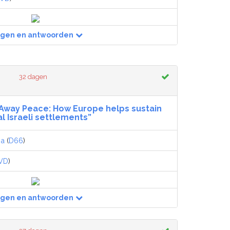
agen en antwoorden
32 dagen
 Away Peace: How Europe helps sustain
al Israeli settlements”
ma
(
D66
)
VD
)
agen en antwoorden