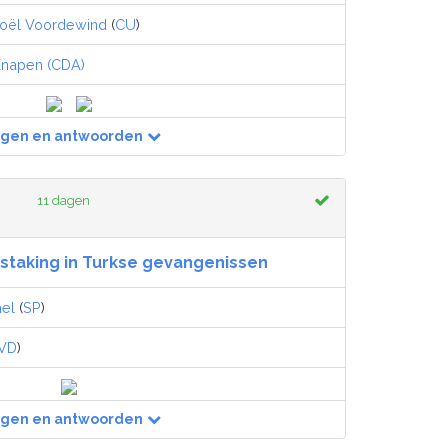
oël Voordewind
(
CU
)
napen (CDA)
agen en antwoorden
11 dagen
staking in Turkse gevangenissen
el
(
SP
)
VD
)
agen en antwoorden