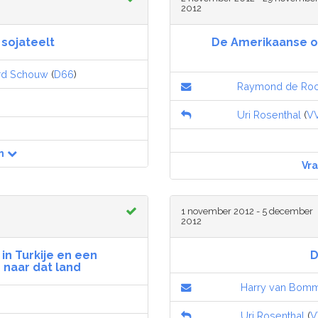
2012
 sojateelt
De Amerikaanse o
rd Schouw
(
D66
)
Raymond de Ro
Uri Rosenthal
(
V
n
Vr
1 november 2012 - 5 december
2012
n Turkije en een
D
naar dat land
Harry van Bom
Uri Rosenthal
(
V