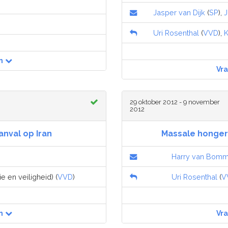
Jasper van Dijk
(
SP
),
J
Uri Rosenthal
(
VVD
),
K
n
Vr
29 oktober 2012 - 9 november
2012
nval op Iran
Massale honger
Harry van Bomm
ie en veiligheid) (
VVD
)
Uri Rosenthal
(
V
n
Vr