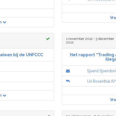
Vr
n
1 november 2012 - 3 december
2012
aiwan bij de UNFCCC
Het rapport “Trading
illeg
Sjoerd Sjoerds
Uri Rosenthal
(
V
n
Vr