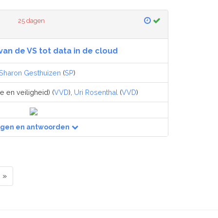
25 dagen
an de VS tot data in de cloud
Sharon Gesthuizen
(
SP
)
ie en veiligheid) (
VVD
),
Uri Rosenthal
(
VVD
)
agen en antwoorden
»