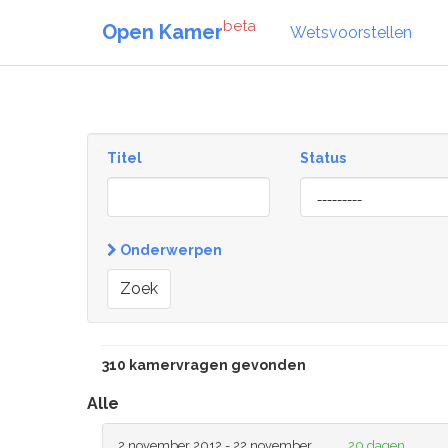
beta
Open Kamer
Wetsvoorstellen
Titel
Status
[invalid
name]
Onderwerpen
Zoek
310 kamervragen gevonden
Alle
2 november 2012 - 22 november
20 dagen