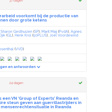
37 dagen
erarbeid voorkomt bij de productie van
nen door grote ketens
,
Sharon Gesthuizen
(
SP
),
Marit Maij
(
PvdA
),
Agnes
jik
(
GL
),
Henk Krol
(
50PLUS
),
Joël Voordewind
osenthal
(
VVD
)
agen en antwoorden
24 dagen
s een VN ‘Group of Experts’ Rwanda en
re steun geven aan guerrillastrijders in
 mensenrechtensituatie in Rwanda