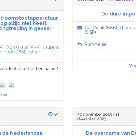
De dure impor
stroomstootapparatuur
og altijd niet heeft
Cor Pierik
(
BBB
),
Thom v
ingtreding in gevaar
(
SGP
)
Rummenie
P
),
Dion Graus
(
PVV
),
Laurens
e Podt
(
D66
),
Esther
Vr
, voedselzekerheid en natuur)
n
30 november 2023 - 21
december 2023
n de Nederlandse
De overname van De