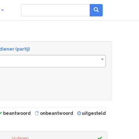
g
diener (partij)
beantwoord
onbeantwoord
uitgesteld
25 dagen