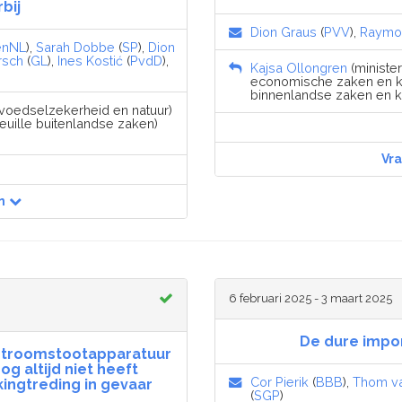
bij
Dion Graus
(
PVV
),
Raymo
énNL
),
Sarah Dobbe
(
SP
),
Dion
rsch
(
GL
),
Ines Kostić
(
PvdD
),
Kajsa Ollongren
(minister
economische zaken en kl
binnenlandse zaken en kon
, voedselzekerheid en natuur)
euille buitenlandse zaken)
Vr
n
6 februari 2025 - 3 maart 2025
De dure impor
stroomstootapparatuur
og altijd niet heeft
Cor Pierik
(
BBB
),
Thom v
ingtreding in gevaar
(
SGP
)