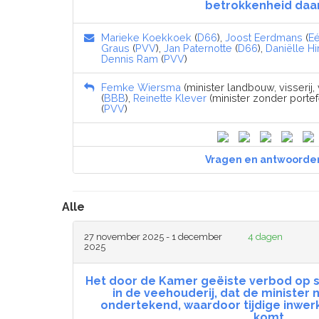
betrokkenheid daar
Marieke Koekkoek
(
D66
),
Joost Eerdmans
(
E
Graus
(
PVV
),
Jan Paternotte
(
D66
),
Daniëlle Hi
Dennis Ram
(
PVV
)
Femke Wiersma
(minister landbouw, visserij
(
BBB
),
Reinette Klever
(minister zonder portef
(
PVV
)
Vragen en antwoorde
Alle
27 november 2025 - 1 december
4 dagen
2025
Het door de Kamer geëiste verbod op 
in de veehouderij, dat de minister n
ondertekend, waardoor tijdige inwerk
komt.