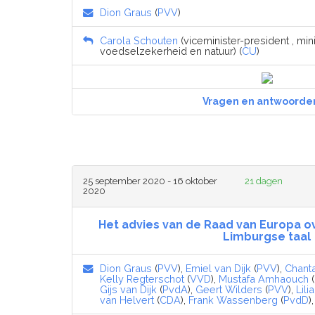
Dion Graus
(
PVV
)
Carola Schouten
(viceminister-president , mini
voedselzekerheid en natuur) (
CU
)
Vragen en antwoorde
25 september 2020 - 16 oktober
21 dagen
2020
Het advies van de Raad van Europa o
Limburgse taal
Dion Graus
(
PVV
),
Emiel van Dijk
(
PVV
),
Chant
Kelly Regterschot
(
VVD
),
Mustafa Amhaouch
(
Gijs van Dijk
(
PvdA
),
Geert Wilders
(
PVV
),
Lil
van Helvert
(
CDA
),
Frank Wassenberg
(
PvdD
)