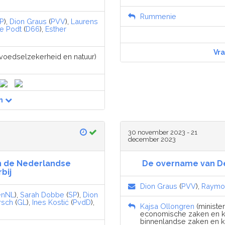
Rummenie
P
),
Dion Graus
(
PVV
),
Laurens
e Podt
(
D66
),
Esther
Vr
, voedselzekerheid en natuur)
n
30 november 2023 - 21
december 2023
n de Nederlandse
De overname van De
bij
Dion Graus
(
PVV
),
Raymo
énNL
),
Sarah Dobbe
(
SP
),
Dion
rsch
(
GL
),
Ines Kostić
(
PvdD
),
Kajsa Ollongren
(minister
economische zaken en kl
binnenlandse zaken en kon