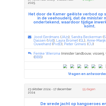
2025
Het door de Kamer geëiste verbod op 
in de veehouderij, dat de minister n
ondertekend, waardoor tijdige inwerk
komt.
Joost Eerdmans
(
JA21
),
Sandra Beckerman
(
S
Dassen
(
Volt
),
Laura Bromet
(
GL
),
Anne-Marijk
Ouwehand
(
PvdD
),
Pieter Grinwis
(
CU
)
Femke Wiersma
(minister landbouw, visserij
(
BBB
)
Vragen en antwoorde
23 oktober 2024 - 17 december
55 dagen
2024
De wrede jacht op kangoeroes e