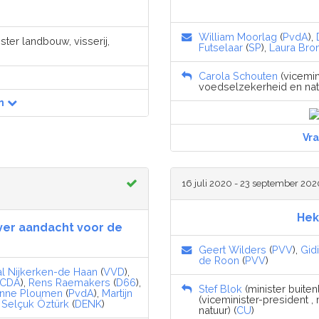
William Moorlag
(
PvdA
),
ster landbouw, visserij,
Futselaar
(
SP
),
Laura Bro
Carola Schouten
(vicemin
voedselzekerheid en natu
n
Vr
16 juli 2020 - 23 september 202
Hek
ver aandacht voor de
Geert Wilders
(
PVV
),
Gid
de Roon
(
PVV
)
al Nijkerken-de Haan
(
VVD
),
CDA
),
Rens Raemakers
(
D66
),
Stef Blok
(minister buiten
ianne Ploumen
(
PvdA
),
Martijn
(viceminister-president ,
,
Selçuk Öztürk
(
DENK
)
natuur) (
CU
)