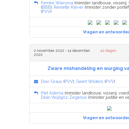
Femke Wiersma
(minister landbouw, visserij
(
BBB
),
Reinette Klever
(minister zonder portef
(
PVV
)
Vragen en antwoorde
2 november 2022 - 14 december
42 dagen
2022
Zware mishandeling en wurging va
Dion Graus
(
PVV
),
Geert Wilders
(
PVV
)
Piet Adema
(minister landbouw, visserij, voed
Dilan Yeşilgöz-Zegerius
(minister justitie en ve
Vragen en antwoorde