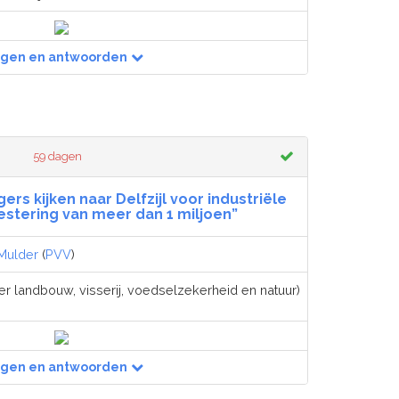
agen en antwoorden
59 dagen
ers kijken naar Delfzijl voor industriële
vestering van meer dan 1 miljoen”
Mulder
(
PVV
)
er landbouw, visserij, voedselzekerheid en natuur)
agen en antwoorden