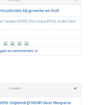
tcontroles bij groente en fruit
an Campen
(
VVD
),
Dion Graus
(
PVV
),
André Flach
agen en antwoorden
21 dagen
lfts chipbedrijf NOWI door Nexperia