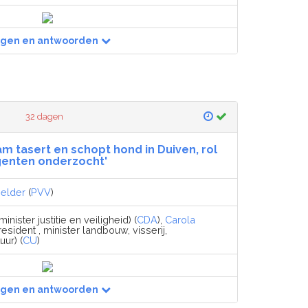
agen en antwoorden
32 dagen
am tasert en schopt hond in Duiven, rol
enten onderzocht'
Helder
(
PVV
)
minister justitie en veiligheid) (
CDA
),
Carola
esident , minister landbouw, visserij,
ur) (
CU
)
agen en antwoorden