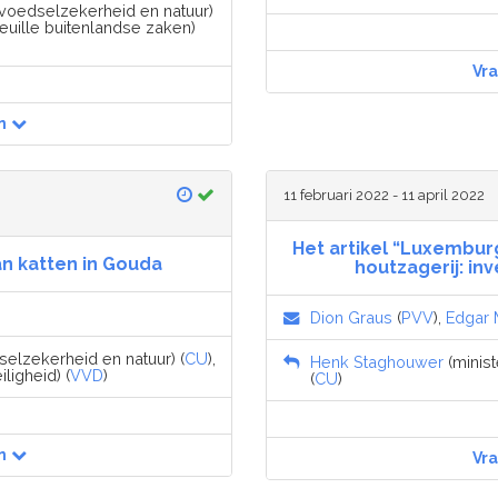
, voedselzekerheid en natuur)
euille buitenlandse zaken)
Vr
n
11 februari 2022 - 11 april 2022
Het artikel “Luxemburg
n katten in Gouda
houtzagerij: in
Dion Graus
(
PVV
),
Edgar 
selzekerheid en natuur) (
CU
),
Henk Staghouwer
(minist
iligheid) (
VVD
)
(
CU
)
n
Vr