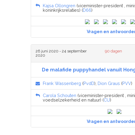
Kajsa Ollongren
(viceminister-president , mi
koninkrijksrelaties) (
D66
)
Vragen en antwoorde
26 juni 2020 - 24 september
90 dagen
2020
De malafide puppyhandel vanuit Hong
Frank Wassenberg
(
PvdD
),
Dion Graus
(
PVV
)
Carola Schouten
(viceminister-president , mini
voedselzekerheid en natuur) (
CU
)
Vragen en antwoorde