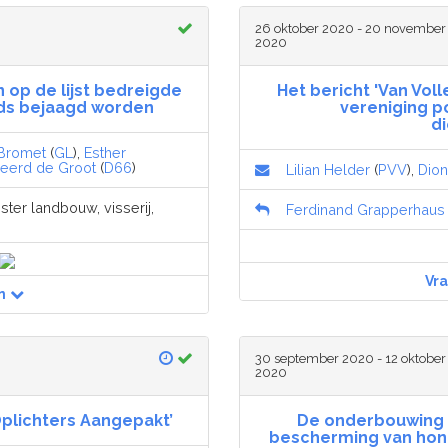
26 oktober 2020 - 20 november
2020
 op de lijst bedreigde
Het bericht 'Van Voll
eds bejaagd worden
vereniging 
d
 Bromet
(
GL
),
Esther
jeerd de Groot
(
D66
)
Lilian Helder
(
PVV
),
Dion
ster landbouw, visserij,
Ferdinand Grapperhaus
Vr
n
30 september 2020 - 12 oktober
2020
Oplichters Aangepakt’
De onderbouwing 
bescherming van honi