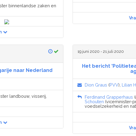
nister binnenlandse zaken en
Vr
n
19 juni 2020 - 21 juli 2020
Het bericht 'Politiete
arije naar Nederland
ag
Dion Graus
(
PVV
),
Lilian 
ster landbouw, visserij,
Ferdinand Grapperhaus
(
Schouten
(viceminister-pr
voedselzekerheid en natu
n
Vr