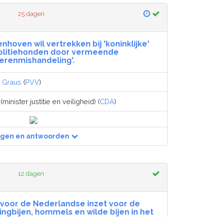
25 dagen
enhoven wil vertrekken bij 'koninklijke'
politiehonden door vermeende
ierenmishandeling'.
 Graus
(
PVV
)
(minister justitie en veiligheid) (
CDA
)
agen en antwoorden
12 dagen
voor de Nederlandse inzet voor de
ngbijen, hommels en wilde bijen in het