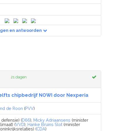
agen en antwoorden
21 dagen
lfts chipbedrijf NOWI door Nexperia
nd de Roon
(
PVV
)
 defensie) (
D66
),
Micky Adriaansens
(minister
imaat) (
VVD
),
Hanke Bruins Slot
(minister
inkrijksrelaties) (
CDA
)