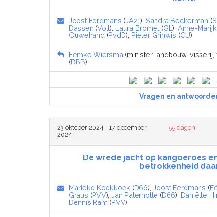
Joost Eerdmans
(
JA21
),
Sandra Beckerman
(
S
Dassen
(
Volt
),
Laura Bromet
(
GL
),
Anne-Marijk
Ouwehand
(
PvdD
),
Pieter Grinwis
(
CU
)
Femke Wiersma
(minister landbouw, visserij
(
BBB
)
Vragen en antwoorde
23 oktober 2024 - 17 december
55 dagen
2024
De wrede jacht op kangoeroes e
betrokkenheid daar
Marieke Koekkoek
(
D66
),
Joost Eerdmans
(
E
Graus
(
PVV
),
Jan Paternotte
(
D66
),
Daniëlle Hi
Dennis Ram
(
PVV
)