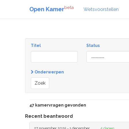
beta
Open Kamer
Wetsvoorstellen
Titel
Status
[invalid
name]
Onderwerpen
Zoek
47 kamervragen gevonden
Recent beantwoord
27 november 2025 - 1 december
4 dagen