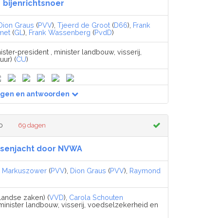
bijenrichtsnoer
Dion Graus
(
PVV
),
Tjeerd de Groot
(
D66
),
Frank
met
(
GL
),
Frank Wassenberg
(
PvdD
)
ister-president , minister landbouw, visserij,
ur) (
CU
)
agen en antwoorden
0
69 dagen
senjacht door NVWA
i Markuszower
(
PVV
),
Dion Graus
(
PVV
),
Raymond
landse zaken) (
VVD
),
Carola Schouten
 minister landbouw, visserij, voedselzekerheid en