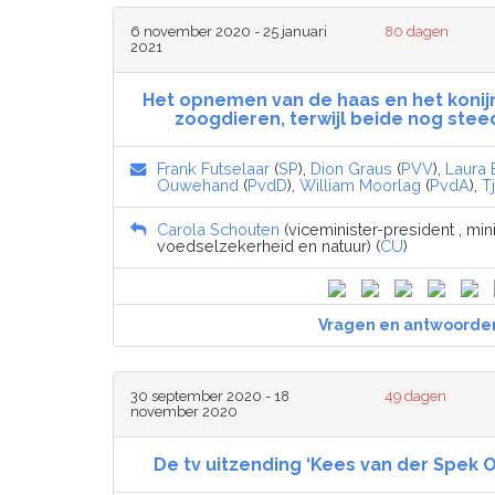
6 november 2020 - 25 januari
80 dagen
2021
Het opnemen van de haas en het konijn
zoogdieren, terwijl beide nog ste
Frank Futselaar
(
SP
),
Dion Graus
(
PVV
),
Laura
Ouwehand
(
PvdD
),
William Moorlag
(
PvdA
),
T
Carola Schouten
(viceminister-president , mini
voedselzekerheid en natuur) (
CU
)
Vragen en antwoorde
30 september 2020 - 18
49 dagen
november 2020
De tv uitzending ‘Kees van der Spek 