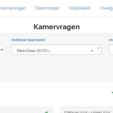
Kamervragen
Stemmingen
Statistieken
Overi
Kamervragen
Indiener (persoon)
In
×
Dion Graus (D.J.G.)
6 februari 2025 - 3 maart 2025