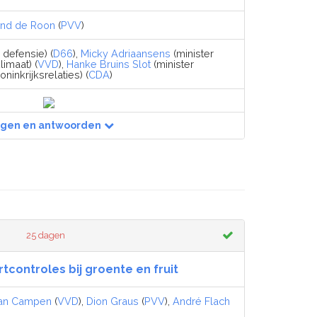
nd de Roon
(
PVV
)
 defensie) (
D66
),
Micky Adriaansens
(minister
imaat) (
VVD
),
Hanke Bruins Slot
(minister
inkrijksrelaties) (
CDA
)
agen en antwoorden
25 dagen
tcontroles bij groente en fruit
an Campen
(
VVD
),
Dion Graus
(
PVV
),
André Flach