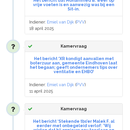
Het bericht dat Mohammed B. weer op
vrije voeten is en aanwezig was bij een
Sit-in.
Indiener:
Emiel van Dijk
(
PVV
)
18 april 2025
Kamervraag
Het bericht ‘XR kondigt aanvallen met
boterzuur aan, gemeente Eindhoven laat
het begaan; geeft ondernemers tips over
ventilatie en EHBO’
Indiener:
Emiel van Dijk
(
PVV
)
11 april 2025
Kamervraag
Het bericht ‘Stekende tbs’er Malek F. al
eerder met onbegeleid verlof: ’Wij