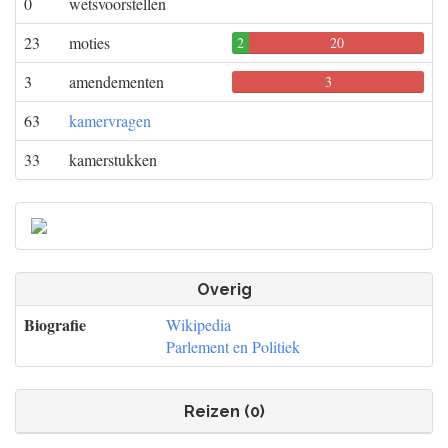
0
wetsvoorstellen
23
moties
2
20
0
3
amendementen
0
3
0
63
kamervragen
33
kamerstukken
Overig
Biografie
Wikipedia
Parlement en Politiek
Reizen (0)