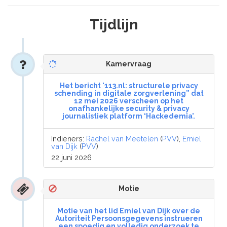
Tijdlijn
Kamervraag
Het bericht '113.nl: structurele privacy
schending in digitale zorgverlening” dat
12 mei 2026 verscheen op het
onafhankelijke security & privacy
journalistiek platform ‘Hackedemia’.
Indieners:
Ráchel van Meetelen
(
PVV
),
Emiel
van Dijk
(
PVV
)
22 juni 2026
Motie
Motie van het lid Emiel van Dijk over de
Autoriteit Persoonsgegevens instrueren
een spoedig en volledig onderzoek te