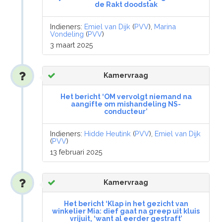
de Rakt doodstak
Indieners:
Emiel van Dijk
(
PVV
),
Marina
Vondeling
(
PVV
)
3 maart 2025
Kamervraag
Het bericht ‘OM vervolgt niemand na
aangifte om mishandeling NS-
conducteur’
Indieners:
Hidde Heutink
(
PVV
),
Emiel van Dijk
(
PVV
)
13 februari 2025
Kamervraag
Het bericht ‘Klap in het gezicht van
winkelier Mia: dief gaat na greep uit kluis
vrijuit, ‘want al eerder gestraft’