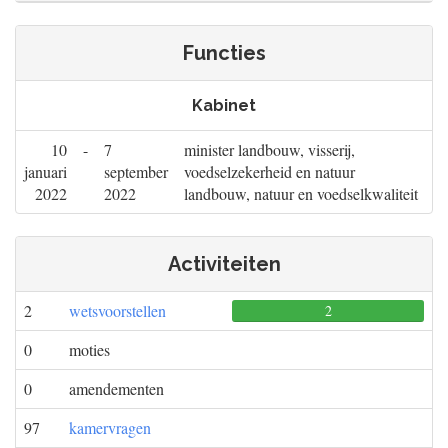
Functies
Kabinet
10
-
7
minister landbouw, visserij,
januari
september
voedselzekerheid en natuur
2022
2022
landbouw, natuur en voedselkwaliteit
Activiteiten
2
wetsvoorstellen
2
0
0
0
moties
0
amendementen
97
kamervragen