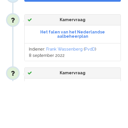
Kamervraag
Het falen van het Nederlandse
aalbeheerplan
Indiener:
Frank Wassenberg
(
PvdD
)
8 september 2022
Kamervraag
De brief 'Stand van zaken derogatie van
de nitraatrichtlijn'
Indiener:
Derk Boswijk
(
CDA
)
6 september 2022
Kamervraag