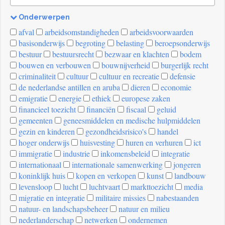
Onderwerpen
[invalid
afval
arbeidsomstandigheden
arbeidsvoorwaarden
name]
basisonderwijs
begroting
belasting
beroepsonderwijs
bestuur
bestuursrecht
bezwaar en klachten
bodem
bouwen en verbouwen
bouwnijverheid
burgerlijk recht
criminaliteit
cultuur
cultuur en recreatie
defensie
de nederlandse antillen en aruba
dieren
economie
emigratie
energie
ethiek
europese zaken
financieel toezicht
financiën
fiscaal
geluid
gemeenten
geneesmiddelen en medische hulpmiddelen
gezin en kinderen
gezondheidsrisico's
handel
hoger onderwijs
huisvesting
huren en verhuren
ict
immigratie
industrie
inkomensbeleid
integratie
internationaal
internationale samenwerking
jongeren
koninklijk huis
kopen en verkopen
kunst
landbouw
levensloop
lucht
luchtvaart
markttoezicht
media
migratie en integratie
militaire missies
nabestaanden
natuur- en landschapsbeheer
natuur en milieu
nederlanderschap
netwerken
ondernemen