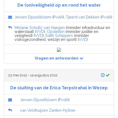
De (on)veiligheid op en rond het water
Jeroen Dijsselbloem
(
PvdA
),
Tjeerd van Dekken
(
PvdA
)
Melanie Schultz van Haegen
(minister infrastructuur en
waterstaat) (
VVD
),
Opstelten
(minister justitie en
veiligheid) (
VVD
),
Edith Schippers
(minister
volksgezondheid, welzijn en sport) (
VVD
)
Vragen en antwoorden
23 mei 2012 - 14 augustus 2012
De sluiting van de Erica Terpstrahal in Wezep
Jeroen Dijsselbloem
(
PvdA
)
van Veldhuijzen Zanten-Hyllner