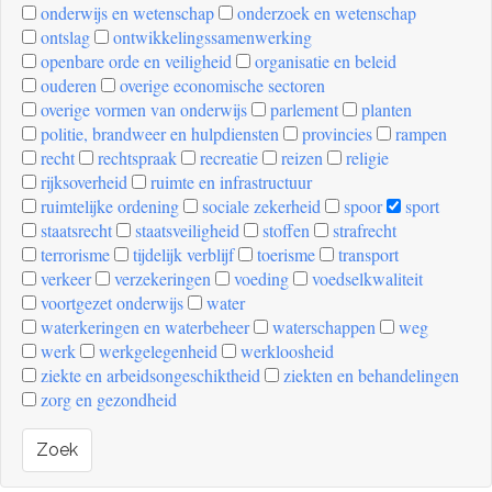
onderwijs en wetenschap
onderzoek en wetenschap
ontslag
ontwikkelingssamenwerking
openbare orde en veiligheid
organisatie en beleid
ouderen
overige economische sectoren
overige vormen van onderwijs
parlement
planten
politie, brandweer en hulpdiensten
provincies
rampen
recht
rechtspraak
recreatie
reizen
religie
rijksoverheid
ruimte en infrastructuur
ruimtelijke ordening
sociale zekerheid
spoor
sport
staatsrecht
staatsveiligheid
stoffen
strafrecht
terrorisme
tijdelijk verblijf
toerisme
transport
verkeer
verzekeringen
voeding
voedselkwaliteit
voortgezet onderwijs
water
waterkeringen en waterbeheer
waterschappen
weg
werk
werkgelegenheid
werkloosheid
ziekte en arbeidsongeschiktheid
ziekten en behandelingen
zorg en gezondheid
Zoek