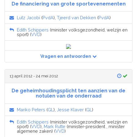
De financiering van grote sportevenementen
Lutz Jacobi
(
PvdA
),
Tjeerd van Dekken
(
PvdA
)
Edith Schippers
(minister volksgezondheid, welzijn en
sport) (
VVD
)
Vragen en antwoorden
13 april 2012 - 24 mei 2012
De geheimhoudingsplicht ten aanzien van de
notulen van de onderraad
Mariko Peters
(
GL
),
Jesse Klaver
(
GL
)
Edith Schippers
(minister volksgezondheid, welzijn en
sport) (
VVD
),
Mark Rutte
(minister-president , minister
algemene zaken) (
VVD
)