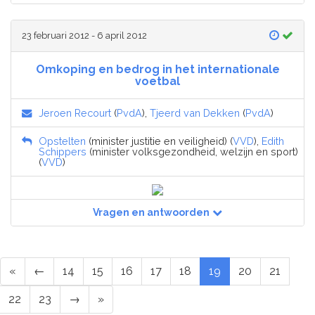
23 februari 2012 - 6 april 2012
Omkoping en bedrog in het internationale
voetbal
Jeroen Recourt
(
PvdA
),
Tjeerd van Dekken
(
PvdA
)
Opstelten
(minister justitie en veiligheid) (
VVD
),
Edith
Schippers
(minister volksgezondheid, welzijn en sport)
(
VVD
)
Vragen en antwoorden
«
←
14
15
16
17
18
19
20
21
22
23
→
»