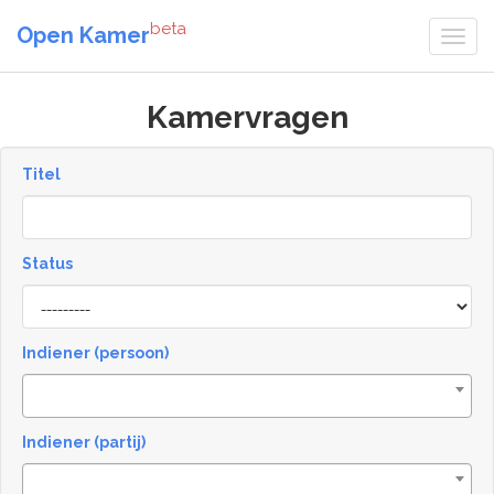
beta
Open Kamer
Kamervragen
Titel
Status
[invalid
name]
Indiener (persoon)
Indiener (partij)