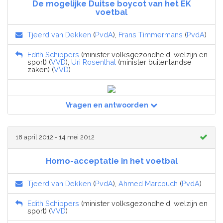
De mogelijke Duitse boycot van het EK
voetbal
Tjeerd van Dekken
(
PvdA
),
Frans Timmermans
(
PvdA
)
Edith Schippers
(minister volksgezondheid, welzijn en
sport) (
VVD
),
Uri Rosenthal
(minister buitenlandse
zaken) (
VVD
)
Vragen en antwoorden
18 april 2012 - 14 mei 2012
Homo-acceptatie in het voetbal
Tjeerd van Dekken
(
PvdA
),
Ahmed Marcouch
(
PvdA
)
Edith Schippers
(minister volksgezondheid, welzijn en
sport) (
VVD
)