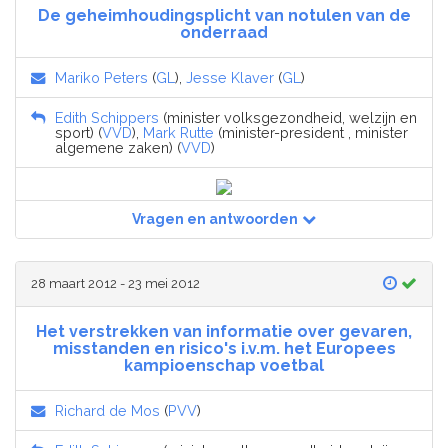
De geheimhoudingsplicht van notulen van de
onderraad
Mariko Peters
(
GL
),
Jesse Klaver
(
GL
)
Edith Schippers
(minister volksgezondheid, welzijn en
sport) (
VVD
),
Mark Rutte
(minister-president , minister
algemene zaken) (
VVD
)
Vragen en antwoorden
28 maart 2012 - 23 mei 2012
Het verstrekken van informatie over gevaren,
misstanden en risico's i.v.m. het Europees
kampioenschap voetbal
Richard de Mos
(
PVV
)