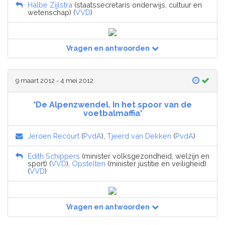
Halbe Zijlstra
(staatssecretaris onderwijs, cultuur en
wetenschap) (
VVD
)
Vragen en antwoorden
9 maart 2012 - 4 mei 2012
'De Alpenzwendel. In het spoor van de
voetbalmaffia'
Jeroen Recourt
(
PvdA
),
Tjeerd van Dekken
(
PvdA
)
Edith Schippers
(minister volksgezondheid, welzijn en
sport) (
VVD
),
Opstelten
(minister justitie en veiligheid)
(
VVD
)
Vragen en antwoorden