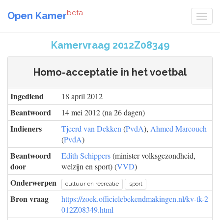
beta
Open Kamer
Kamervraag 2012Z08349
Homo-acceptatie in het voetbal
Ingediend
18 april 2012
Beantwoord
14 mei 2012 (na 26 dagen)
Indieners
Tjeerd van Dekken
(
PvdA
),
Ahmed Marcouch
(
PvdA
)
Beantwoord
Edith Schippers
(minister volksgezondheid,
door
welzijn en sport) (
VVD
)
Onderwerpen
cultuur en recreatie
sport
Bron vraag
https://zoek.officielebekendmakingen.nl/kv-tk-2
012Z08349.html