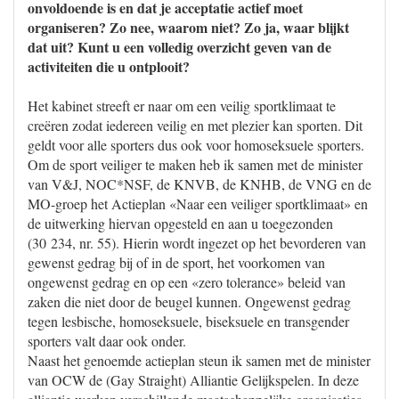
onvoldoende is en dat je acceptatie actief moet
organiseren? Zo nee, waarom niet? Zo ja, waar blijkt
dat uit? Kunt u een volledig overzicht geven van de
activiteiten die u ontplooit?
Het kabinet streeft er naar om een veilig sportklimaat te
creëren zodat iedereen veilig en met plezier kan sporten. Dit
geldt voor alle sporters dus ook voor homoseksuele sporters.
Om de sport veiliger te maken heb ik samen met de minister
van V&J, NOC*NSF, de KNVB, de KNHB, de VNG en de
MO-groep het Actieplan «Naar een veiliger sportklimaat» en
de uitwerking hiervan opgesteld en aan u toegezonden
(30 234, nr. 55). Hierin wordt ingezet op het bevorderen van
gewenst gedrag bij of in de sport, het voorkomen van
ongewenst gedrag en op een «zero tolerance» beleid van
zaken die niet door de beugel kunnen. Ongewenst gedrag
tegen lesbische, homoseksuele, biseksuele en transgender
sporters valt daar ook onder.
Naast het genoemde actieplan steun ik samen met de minister
van OCW de (Gay Straight) Alliantie Gelijkspelen. In deze