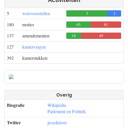
Activiteiten
5
wetsvoorstellen
3
0
1
180
moties
65
81
0
137
amendementen
18
49
0
127
kamervragen
392
kamerstukken
Overig
Biografie
Wikipedia
Parlement en Politiek
Twitter
jesseklaver