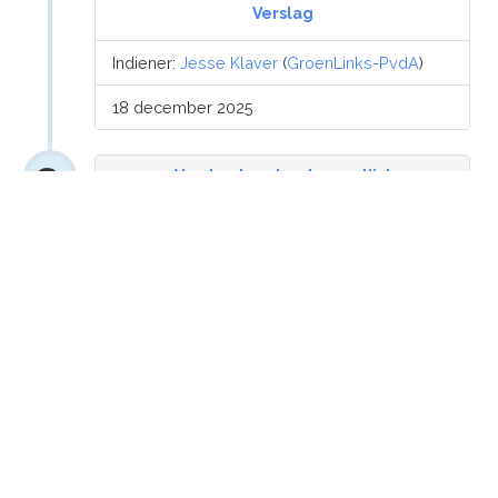
Verslag
Indiener:
Jesse Klaver
(
GroenLinks-PvdA
)
18 december 2025
Verslag houdende een lijst
van vragen en antwoorden
Besluiten
15 januari 2026: Betrekken bij de verdere
behandeling van de begroting Buitenlandse
Zaken van 2026.
15 januari 2026: Reeds betrokken bij de
verdere behandeling van de Begroting
Buitenlandse Zaken voor 2026.
13 januari 2026: Rondgezonden en
gepubliceerd.
Indiener:
Jesse Klaver
(
GroenLinks-PvdA
)
12 december 2025