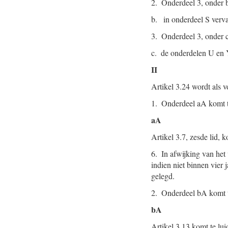
2. Onderdeel 3, onder b
b. in onderdeel S verval
3. Onderdeel 3, onder c
c. de onderdelen U en 
II
Artikel 3.24 wordt als v
1. Onderdeel aA komt t
aA
Artikel 3.7, zesde lid, k
6. In afwijking van het v
indien niet binnen vier 
gelegd.
2. Onderdeel bA komt t
bA
Artikel 3.13 komt te lui