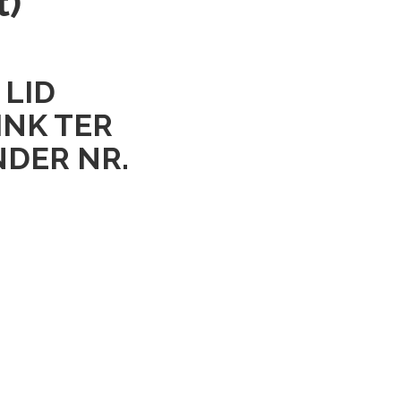
t)
 LID
NK TER
DER NR.