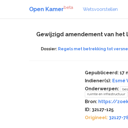
beta
Open Kamer
Wetsvoorstellen
Gewijzigd amendement van het l
Dossier:
Regels met betrekking tot versnel
Gepubliceerd: 17
Indiener(s):
Esmé 
Onderwerpen:
bes
ruimte en infrastructuur
Bron:
https://zoek
ID: 32127-125
Origineel:
32127-7