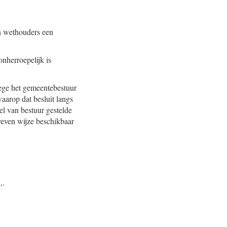
en wethouders een
onherroepelijk is
ege het gemeentebestuur
waarop dat besluit langs
el van bestuur gestelde
reven wijze beschikbaar
,.