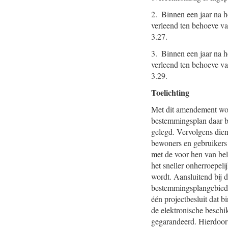
2. Binnen een jaar na h
verleend ten behoeve va
3.27.
3. Binnen een jaar na h
verleend ten behoeve va
3.29.
Toelichting
Met dit amendement word
bestemmingsplan daar bi
gelegd. Vervolgens dien
bewoners en gebruikers
met de voor hen van bel
het sneller onherroepel
wordt. Aansluitend bij 
bestemmingsplangebied 
één projectbesluit dat 
de elektronische beschi
gegarandeerd. Hierdoor 