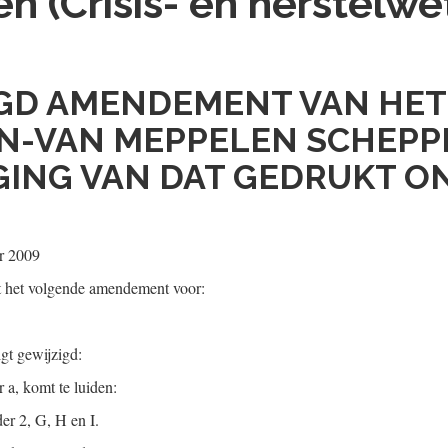
en (Crisis- en herstelwe
GD AMENDEMENT VAN HET
-VAN MEPPELEN SCHEPPI
ING VAN DAT GEDRUKT ON
r 2009
t het volgende amendement voor:
lgt gewijzigd:
 a, komt te luiden:
er 2, G, H en I.