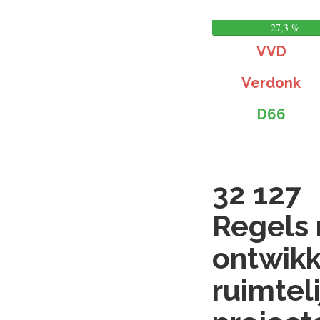
27,3 %
VVD
Verdonk
D66
32 127
Regels 
ontwikk
ruimteli