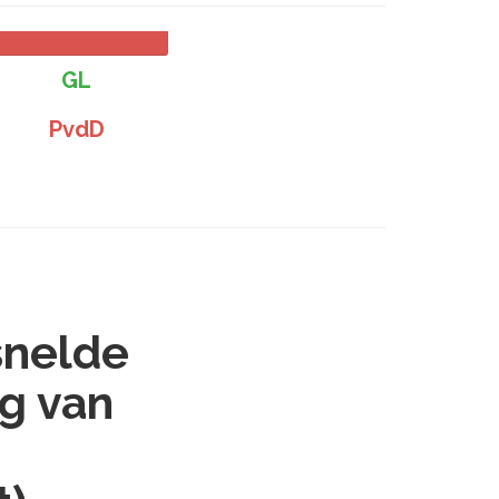
GL
PvdD
snelde
ng van