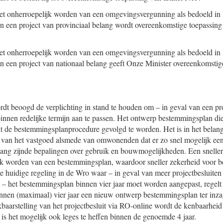
et onherroepelijk worden van een omgevingsvergunning als bedoeld in he
n een project van provinciaal belang wordt overeenkomstige toepassing
et onherroepelijk worden van een omgevingsvergunning als bedoeld in he
n een project van nationaal belang geeft Onze Minister overeenkomstige
t beoogd de verplichting in stand te houden om – in geval van een proj
nnen redelijke termijn aan te passen. Het ontwerp bestemmingsplan die
t de bestemmingsplanprocedure gevolgd te worden. Het is in het belang
 van het vastgoed alsmede van omwonenden dat er zo snel mogelijk e
ang zijnde bepalingen over gebruik en bouwmogelijkheden. Een sneller
ijk worden van een bestemmingsplan, waardoor sneller zekerheid voor 
de huidige regeling in de Wro waar – in geval van meer projectbesluiten
– het bestemmingsplan binnen vier jaar moet worden aangepast, regelt
binnen (maximaal) vier jaar een nieuw ontwerp bestemmingsplan ter inz
kbaarstelling van het projectbesluit via RO-online wordt de kenbaarheid
is het mogelijk ook leges te heffen binnen de genoemde 4 jaar.