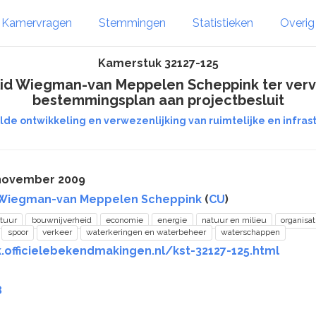
Kamervragen
Stemmingen
Statistieken
Overi
Kamerstuk 32127-125
id Wiegman-van Meppelen Scheppink ter verva
bestemmingsplan aan projectbesluit
de ontwikkeling en verwezenlijking van ruimtelijke en infrastr
 november 2009
Wiegman-van Meppelen Scheppink
(
CU
)
tuur
bouwnijverheid
economie
energie
natuur en milieu
organisat
spoor
verkeer
waterkeringen en waterbeheer
waterschappen
.officielebekendmakingen.nl/kst-32127-125.html
8