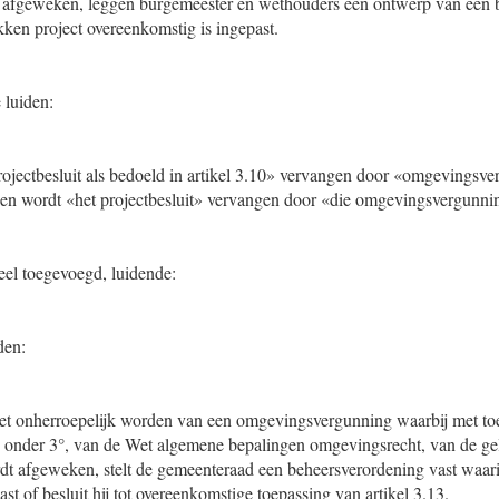
afgeweken, leggen burgemeester en wethouders een ontwerp van een 
kken project overeenkomstig is ingepast.
.
 luiden:
projectbesluit als bedoeld in artikel 3.10» vervangen door «omgevingsve
d,» en wordt «het projectbesluit» vervangen door «die omgevingsvergunni
eel toegevoegd, luidende:
den:
et onherroepelijk worden van een omgevingsvergunning waarbij met toe
 a, onder 3°, van de Wet algemene bepalingen omgevingsrecht, van de g
t afgeweken, stelt de gemeenteraad een beheersverordening vast waari
st of besluit hij tot overeenkomstige toepassing van artikel 3.13.