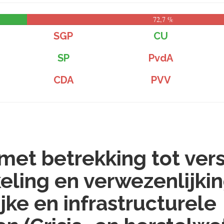
72,7 %
SGP
CU
SP
PvdA
CDA
PVV
met betrekking tot ver
eling en verwezenlijki
jke en infrastructurele