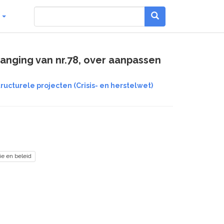
g
nging van nr.78, over aanpassen
ucturele projecten (Crisis- en herstelwet)
ie en beleid