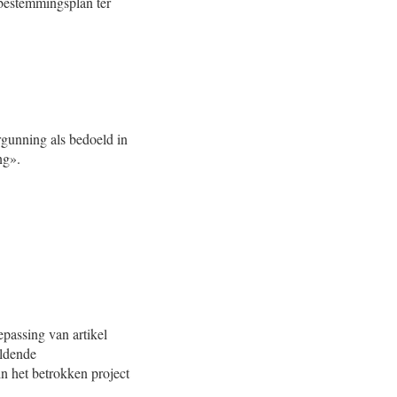
bestemmingsplan ter
rgunning als bedoeld in
ng».
passing van artikel
eldende
n het betrokken project