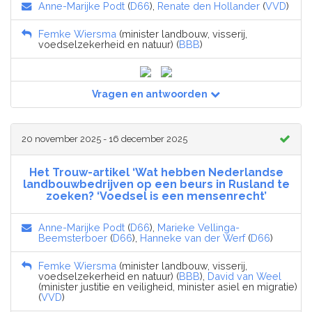
Anne-Marijke Podt
(
D66
),
Renate den Hollander
(
VVD
)
Femke Wiersma
(minister landbouw, visserij,
voedselzekerheid en natuur) (
BBB
)
Vragen en antwoorden
20 november 2025 - 16 december 2025
Het Trouw-artikel ‘Wat hebben Nederlandse
landbouwbedrijven op een beurs in Rusland te
zoeken? ‘Voedsel is een mensenrecht’
Anne-Marijke Podt
(
D66
),
Marieke Vellinga-
Beemsterboer
(
D66
),
Hanneke van der Werf
(
D66
)
Femke Wiersma
(minister landbouw, visserij,
voedselzekerheid en natuur) (
BBB
),
David van Weel
(minister justitie en veiligheid, minister asiel en migratie)
(
VVD
)