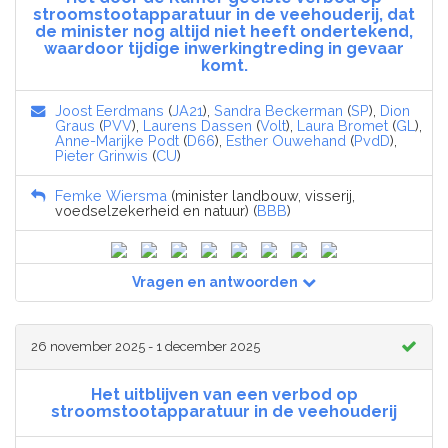
stroomstootapparatuur in de veehouderij, dat
de minister nog altijd niet heeft ondertekend,
waardoor tijdige inwerkingtreding in gevaar
komt.
Joost Eerdmans
(
JA21
),
Sandra Beckerman
(
SP
),
Dion
Graus
(
PVV
),
Laurens Dassen
(
Volt
),
Laura Bromet
(
GL
),
Anne-Marijke Podt
(
D66
),
Esther Ouwehand
(
PvdD
),
Pieter Grinwis
(
CU
)
Femke Wiersma
(minister landbouw, visserij,
voedselzekerheid en natuur) (
BBB
)
Vragen en antwoorden
26 november 2025 - 1 december 2025
Het uitblijven van een verbod op
stroomstootapparatuur in de veehouderij