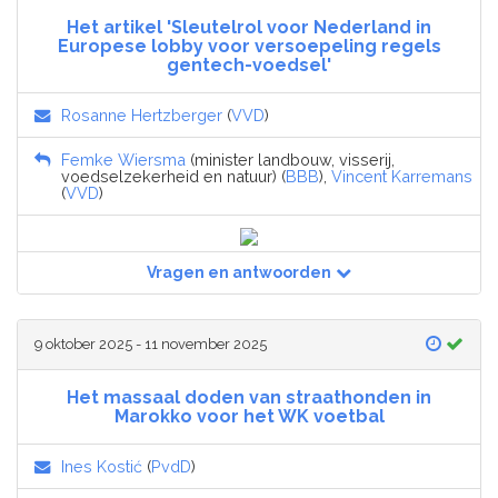
Het artikel 'Sleutelrol voor Nederland in
Europese lobby voor versoepeling regels
gentech-voedsel'
Rosanne Hertzberger
(
VVD
)
Femke Wiersma
(minister landbouw, visserij,
voedselzekerheid en natuur) (
BBB
),
Vincent Karremans
(
VVD
)
Vragen en antwoorden
9 oktober 2025 - 11 november 2025
Het massaal doden van straathonden in
Marokko voor het WK voetbal
Ines Kostić
(
PvdD
)