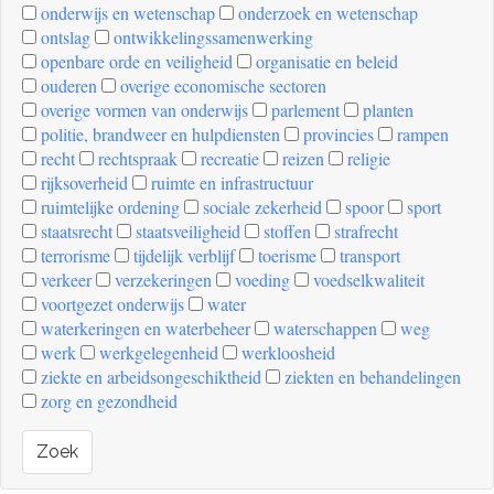
onderwijs en wetenschap
onderzoek en wetenschap
ontslag
ontwikkelingssamenwerking
openbare orde en veiligheid
organisatie en beleid
ouderen
overige economische sectoren
overige vormen van onderwijs
parlement
planten
politie, brandweer en hulpdiensten
provincies
rampen
recht
rechtspraak
recreatie
reizen
religie
rijksoverheid
ruimte en infrastructuur
ruimtelijke ordening
sociale zekerheid
spoor
sport
staatsrecht
staatsveiligheid
stoffen
strafrecht
terrorisme
tijdelijk verblijf
toerisme
transport
verkeer
verzekeringen
voeding
voedselkwaliteit
voortgezet onderwijs
water
waterkeringen en waterbeheer
waterschappen
weg
werk
werkgelegenheid
werkloosheid
ziekte en arbeidsongeschiktheid
ziekten en behandelingen
zorg en gezondheid
Zoek