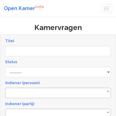
beta
Open Kamer
Kamervragen
Titel
Status
[invalid
name]
Indiener (persoon)
Indiener (partij)