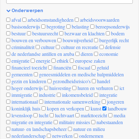
Onderwerpen
[invalid
afval
arbeidsomstandigheden
arbeidsvoorwaarden
name]
basisonderwijs
begroting
belasting
beroepsonderwijs
bestuur
bestuursrecht
bezwaar en klachten
bodem
bouwen en verbouwen
bouwnijverheid
burgerlijk recht
criminaliteit
cultuur
cultuur en recreatie
defensie
de nederlandse antillen en aruba
dieren
economie
emigratie
energie
ethiek
europese zaken
financieel toezicht
financiën
fiscaal
geluid
gemeenten
geneesmiddelen en medische hulpmiddelen
gezin en kinderen
gezondheidsrisico's
handel
hoger onderwijs
huisvesting
huren en verhuren
ict
immigratie
industrie
inkomensbeleid
integratie
internationaal
internationale samenwerking
jongeren
koninklijk huis
kopen en verkopen
kunst
landbouw
levensloop
lucht
luchtvaart
markttoezicht
media
migratie en integratie
militaire missies
nabestaanden
natuur- en landschapsbeheer
natuur en milieu
nederlanderschap
netwerken
ondernemen