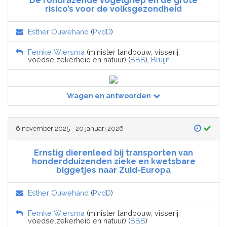
De rondrazende vogelgriep en de grote
risico’s voor de volksgezondheid
Esther Ouwehand
(
PvdD
)
Femke Wiersma
(minister landbouw, visserij,
voedselzekerheid en natuur) (
BBB
),
Bruijn
Vragen en antwoorden
6 november 2025 - 20 januari 2026
Ernstig dierenleed bij transporten van
honderdduizenden zieke en kwetsbare
biggetjes naar Zuid-Europa
Esther Ouwehand
(
PvdD
)
Femke Wiersma
(minister landbouw, visserij,
voedselzekerheid en natuur) (
BBB
)