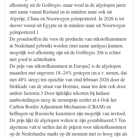
afkomstig uit de Golfregio, maar werd in de afgelopen jaren
met name vanuit Rusland en in mindere mate ook uit
Algerije, China en Noorwegen geïmporteerd. In 2026 is tot
dusver vooral uit Egypte en in mindere mate uit Noorwegen
geïmporteerd.1
De grondstoffen die voor de productie van stikstofkunstmest
in Nederland gebruikt worden (met name aardgas) kunnen
mogelijk wel afkomstig zijn uit de Golfregio. Dit is echter
niet goed te achterhalen.
De prijs van stikstofkunstmest in Europa2 is de afgelopen
maanden met ongeveer 18–24% gestegen (m.u.v. ureum, dat
met 48% steeg) ten opzichte van eind februari 2026 door de
blokkade van de straat van Hormuz, maar ten dele ook door
andere factoren.3 Door tijdelijke tekorten bij Indiase
aanbestedingen steeg de ureumprijs eerder al.4 Ook het
Carbon Border Adjustment Mechanism (CBAM) en
heffingen op Russische kunstmest zijn mogelijk van invloed.
De prijs lijkt de afgelopen weken te zijn gestabiliseerd.5 Ten
algemene valt te stellen dat de prijzen voor stikstofkunstmest
op de Nederlandse markt op dit moment niet zo hoog zijn als