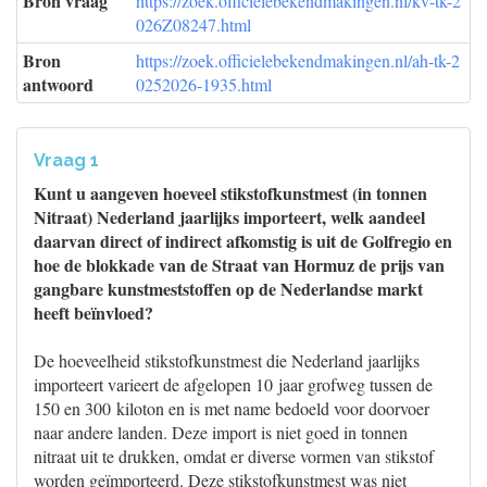
Bron vraag
https://zoek.officielebekendmakingen.nl/kv-tk-2
026Z08247.html
Bron
https://zoek.officielebekendmakingen.nl/ah-tk-2
antwoord
0252026-1935.html
Vraag 1
Kunt u aangeven hoeveel stikstofkunstmest (in tonnen
Nitraat) Nederland jaarlijks importeert, welk aandeel
daarvan direct of indirect afkomstig is uit de Golfregio en
hoe de blokkade van de Straat van Hormuz de prijs van
gangbare kunstmeststoffen op de Nederlandse markt
heeft beïnvloed?
De hoeveelheid stikstofkunstmest die Nederland jaarlijks
importeert varieert de afgelopen 10 jaar grofweg tussen de
150 en 300 kiloton en is met name bedoeld voor doorvoer
naar andere landen. Deze import is niet goed in tonnen
nitraat uit te drukken, omdat er diverse vormen van stikstof
worden geïmporteerd. Deze stikstofkunstmest was niet