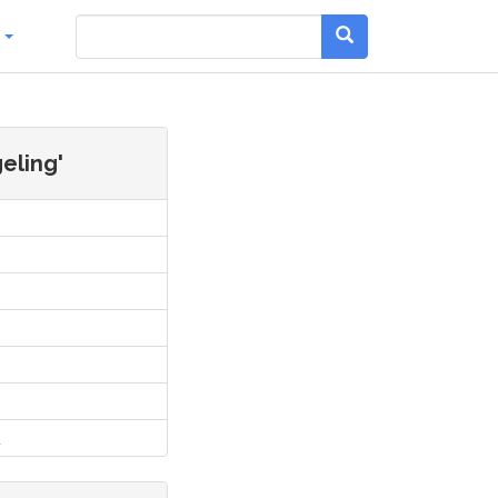
g
eling'
l