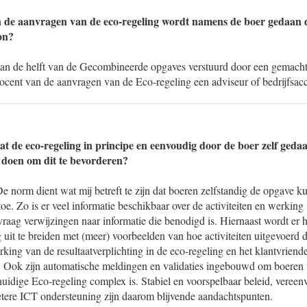
 de aanvragen van de eco-regeling wordt namens de boer gedaan d
on?
dan de helft van de Gecombineerde opgaves verstuurd door een gemachti
ocent van de aanvragen van de Eco-regeling een adviseur of bedrijfsacc
at de eco-regeling in principe en eenvoudig door de boer zelf ged
 doen om dit te bevorderen?
e norm dient wat mij betreft te zijn dat boeren zelfstandig de opgave k
oe. Zo is er veel informatie beschikbaar over de activiteiten en werking
vraag verwijzingen naar informatie die benodigd is. Hiernaast wordt er
 uit te breiden met (meer) voorbeelden van hoe activiteiten uitgevoerd 
rking van de resultaatverplichting in de eco-regeling en het klantvriend
 Ook zijn automatische meldingen en validaties ingebouwd om boeren t
uidige Eco-regeling complex is. Stabiel en voorspelbaar beleid, vereen
etere ICT ondersteuning zijn daarom blijvende aandachtspunten.