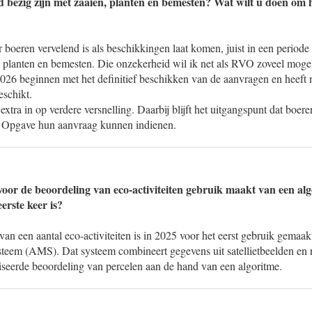
d bezig zijn met zaaien, planten en bemesten? Wat wilt u doen om h
r boeren vervelend is als beschikkingen laat komen, juist in een periode 
n, planten en bemesten. Die onzekerheid wil ik net als RVO zoveel mog
026 beginnen met het definitief beschikken van de aanvragen en heeft
eschikt.
xtra in op verdere versnelling. Daarbij blijft het uitgangspunt dat boere
Opgave hun aanvraag kunnen indienen.
oor de beoordeling van eco-activiteiten gebruik maakt van een al
erste keer is?
an een aantal eco-activiteiten is in 2025 voor het eerst gebruik gemaak
teem (AMS). Dat systeem combineert gegevens uit satellietbeelden en 
seerde beoordeling van percelen aan de hand van een algoritme.