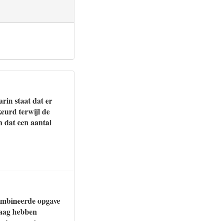
rin staat dat er
keurd terwijl de
 dat een aantal
combineerde opgave
raag hebben