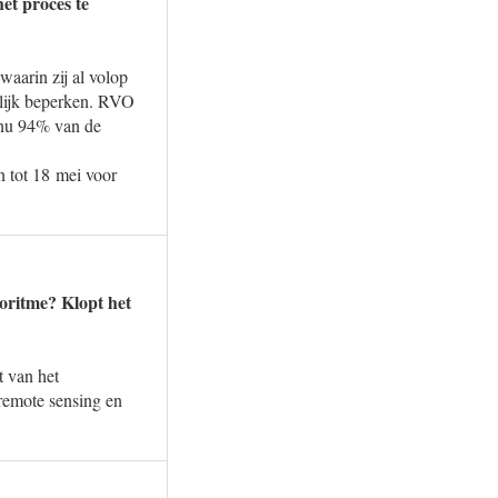
et proces te
waarin zij al volop
elijk beperken. RVO
 nu 94% van de
n tot 18 mei voor
goritme? Klopt het
t van het
remote sensing en