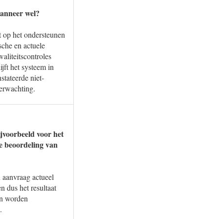
 wanneer wel?
t op het ondersteunen
sche en actuele
aliteitscontroles
jft het systeem in
tateerde niet-
verwachting.
ijvoorbeeld voor het
e beoordeling van
 aanvraag actueel
n dus het resultaat
en worden
.