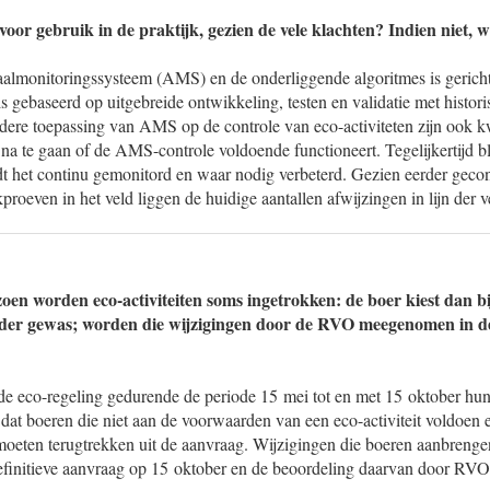
p voor gebruik in de praktijk, gezien de vele klachten? Indien niet,
aalmonitoringssysteem (AMS) en de onderliggende algoritmes is gerich
is gebaseerd op uitgebreide ontwikkeling, testen en validatie met histori
dere toepassing van AMS op de controle van eco-activiteten zijn ook kw
 te gaan of de AMS-controle voldoende functioneert. Tegelijkertijd bli
t het continu gemonitord en waar nodig verbeterd. Gezien eerder gecons
proeven in het veld liggen de huidige aantallen afwijzingen in lijn der 
zoen worden eco-activiteiten soms ingetrokken: de boer kiest dan b
nder gewas; worden die wijzigingen door de RVO meegenomen in d
e eco-regeling gedurende de periode 15 mei tot en met 15 oktober hun
dat boeren die niet aan de voorwaarden van een eco-activiteit voldoen e
f moeten terugtrekken uit de aanvraag. Wijzigingen die boeren aanbreng
initieve aanvraag op 15 oktober en de beoordeling daarvan door RVO