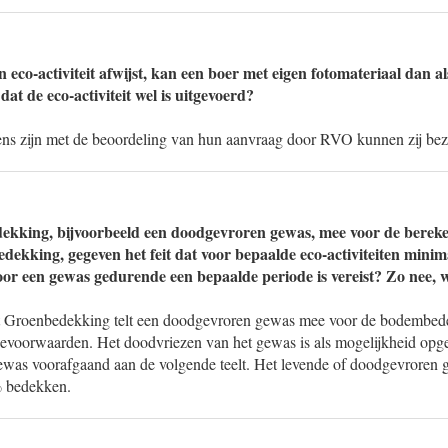
n eco-activiteit afwijst, kan een boer met eigen fotomateriaal dan 
t de eco-activiteit wel is uitgevoerd?
eens zijn met de beoordeling van hun aanvraag door RVO kunnen zij b
ekking, bijvoorbeeld een doodgevroren gewas, mee voor de bereke
ekking, gegeven het feit dat voor bepaalde eco-activiteiten minim
r een gewas gedurende een bepaalde periode is vereist? Zo nee, 
it Groenbedekking telt een doodgevroren gewas mee voor de bodembede
idievoorwaarden. Het doodvriezen van het gewas is als mogelijkheid op
gewas voorafgaand aan de volgende teelt. Het levende of doodgevroren
% bedekken.