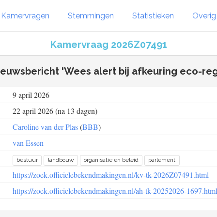
Kamervragen
Stemmingen
Statistieken
Overi
Kamervraag 2026Z07491
ieuwsbericht 'Wees alert bij afkeuring eco-reg
9 april 2026
22 april 2026 (na 13 dagen)
Caroline van der Plas
(
BBB
)
van Essen
bestuur
landbouw
organisatie en beleid
parlement
https://zoek.officielebekendmakingen.nl/kv-tk-2026Z07491.html
https://zoek.officielebekendmakingen.nl/ah-tk-20252026-1697.htm