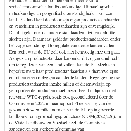
Productiestandaarden komen onder meer voort uit
sociaaleconomische, landbouwkundige, klimatologische,
milieukundige en geografische omstandigheden van een
land. Elk land kent daardoor zijn eigen productiestandaarden,
en verschillen in productiestandaarden zijn onvermijdelijk.
Daarbij geldt ook dat andere standaarden niet per definitie
slechter zijn. Daarnaast geldt dat productiestandaarden onder
het zogenoemde right to regulate van derde landen vallen.
Een recht waar de EU zelf ook niet lichtvoetig mee om gaat.
Aangezien productiestandaarden onder dit zogenoemd recht
om te reguleren van een land vallen, kan de EU slechts in
beperkte mate haar productiestandaarden als dierenwelzijns-
en milieu-eisen opleggen aan derde landen. Regelgeving over
productiestandaarden inzake milieu of dierenwelzijn op
geïmporteerde producten moet bijvoorbeeld in lijn zijn met
relevante WTO-regels, zoals ook geconcludeerd door de
Commissie in 2022 in haar rapport «Toepassing van de
gezondheids- en milieunormen van de EU op ingevoerde
landbouw- en agrovoedingsproducten» (COM(2022)226). In
de Visie Landbouw en Voedsel heeft de Commissie
aangegeven een sterkere afstemming van