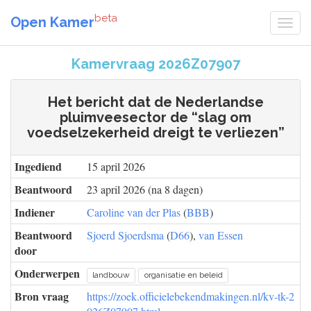
beta
Open Kamer
Kamervraag 2026Z07907
Het bericht dat de Nederlandse
pluimveesector de “slag om
voedselzekerheid dreigt te verliezen”
Ingediend
15 april 2026
Beantwoord
23 april 2026 (na 8 dagen)
Indiener
Caroline van der Plas
(
BBB
)
Beantwoord
Sjoerd Sjoerdsma
(
D66
),
van Essen
door
Onderwerpen
landbouw
organisatie en beleid
Bron vraag
https://zoek.officielebekendmakingen.nl/kv-tk-2