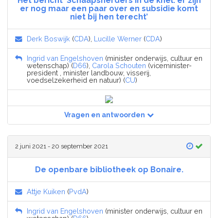
Het bericht ‘Schaapsherders in de knel: er zijn
er nog maar een paar over en subsidie komt
niet bij hen terecht’
Derk Boswijk
(
CDA
),
Lucille Werner
(
CDA
)
Ingrid van Engelshoven
(minister onderwijs, cultuur en
wetenschap) (
D66
),
Carola Schouten
(viceminister-
president , minister landbouw, visserij,
voedselzekerheid en natuur) (
CU
)
Vragen en antwoorden
2 juni 2021 - 20 september 2021
De openbare bibliotheek op Bonaire.
Attje Kuiken
(
PvdA
)
Ingrid van Engelshoven
(minister onderwijs, cultuur en