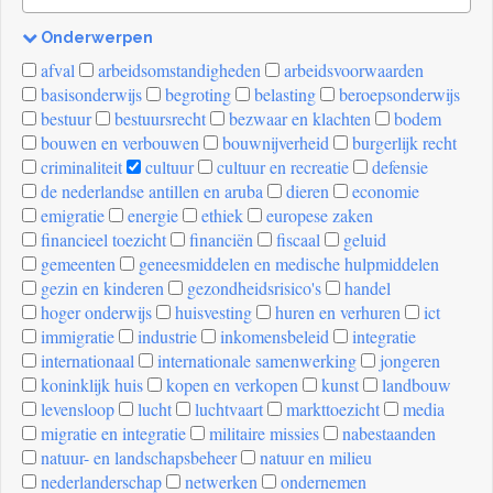
Onderwerpen
[invalid
afval
arbeidsomstandigheden
arbeidsvoorwaarden
name]
basisonderwijs
begroting
belasting
beroepsonderwijs
bestuur
bestuursrecht
bezwaar en klachten
bodem
bouwen en verbouwen
bouwnijverheid
burgerlijk recht
criminaliteit
cultuur
cultuur en recreatie
defensie
de nederlandse antillen en aruba
dieren
economie
emigratie
energie
ethiek
europese zaken
financieel toezicht
financiën
fiscaal
geluid
gemeenten
geneesmiddelen en medische hulpmiddelen
gezin en kinderen
gezondheidsrisico's
handel
hoger onderwijs
huisvesting
huren en verhuren
ict
immigratie
industrie
inkomensbeleid
integratie
internationaal
internationale samenwerking
jongeren
koninklijk huis
kopen en verkopen
kunst
landbouw
levensloop
lucht
luchtvaart
markttoezicht
media
migratie en integratie
militaire missies
nabestaanden
natuur- en landschapsbeheer
natuur en milieu
nederlanderschap
netwerken
ondernemen