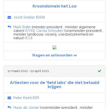
Kroondomein het Loo
Joost Sneller
(
D66
)
Mark Rutte
(minister-president , minister algemene
zaken) (
VVD
),
Carola Schouten
(viceminister-president ,
minister landbouw, visserij, voedselzekerheid en
natuur) (
CU
)
Vragen en antwoorden
11 maart 2021 - 22 april 2021
Artiesten voor de 'field labs' die niet betaald
krijgen
Peter Kwint
(
SP
)
Hugo de Jonge
(viceminister-president , minister