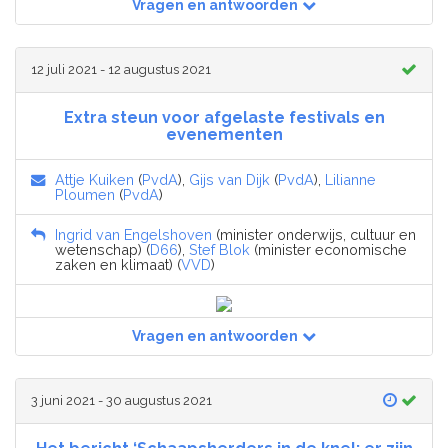
Vragen en antwoorden
12 juli 2021 - 12 augustus 2021
Extra steun voor afgelaste festivals en
evenementen
Attje Kuiken
(
PvdA
),
Gijs van Dijk
(
PvdA
),
Lilianne
Ploumen
(
PvdA
)
Ingrid van Engelshoven
(minister onderwijs, cultuur en
wetenschap) (
D66
),
Stef Blok
(minister economische
zaken en klimaat) (
VVD
)
Vragen en antwoorden
3 juni 2021 - 30 augustus 2021