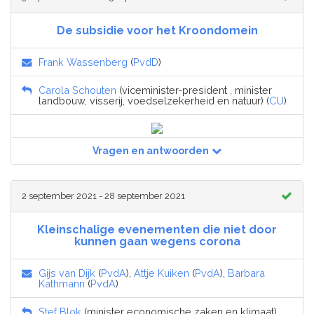
De subsidie voor het Kroondomein
Frank Wassenberg
(
PvdD
)
Carola Schouten
(viceminister-president , minister
landbouw, visserij, voedselzekerheid en natuur) (
CU
)
Vragen en antwoorden
2 september 2021 - 28 september 2021
Kleinschalige evenementen die niet door
kunnen gaan wegens corona
Gijs van Dijk
(
PvdA
),
Attje Kuiken
(
PvdA
),
Barbara
Kathmann
(
PvdA
)
Stef Blok
(minister economische zaken en klimaat)