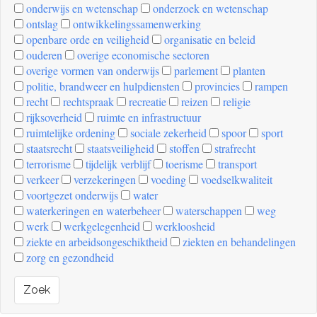
onderwijs en wetenschap
onderzoek en wetenschap
ontslag
ontwikkelingssamenwerking
openbare orde en veiligheid
organisatie en beleid
ouderen
overige economische sectoren
overige vormen van onderwijs
parlement
planten
politie, brandweer en hulpdiensten
provincies
rampen
recht
rechtspraak
recreatie
reizen
religie
rijksoverheid
ruimte en infrastructuur
ruimtelijke ordening
sociale zekerheid
spoor
sport
staatsrecht
staatsveiligheid
stoffen
strafrecht
terrorisme
tijdelijk verblijf
toerisme
transport
verkeer
verzekeringen
voeding
voedselkwaliteit
voortgezet onderwijs
water
waterkeringen en waterbeheer
waterschappen
weg
werk
werkgelegenheid
werkloosheid
ziekte en arbeidsongeschiktheid
ziekten en behandelingen
zorg en gezondheid
Zoek