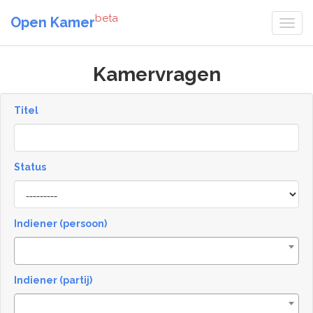
beta
Open Kamer
Kamervragen
Titel
Status
[invalid
name]
Indiener (persoon)
Indiener (partij)