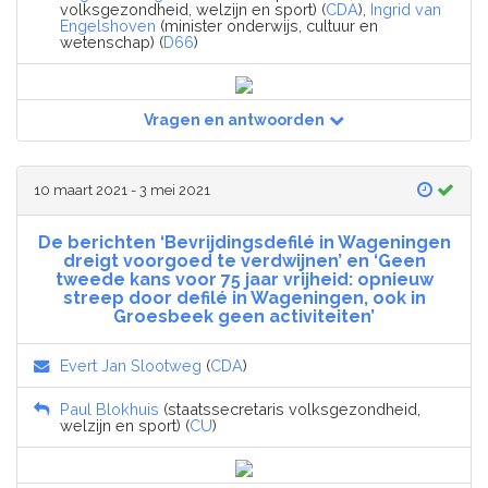
volksgezondheid, welzijn en sport) (
CDA
),
Ingrid van
Engelshoven
(minister onderwijs, cultuur en
wetenschap) (
D66
)
Vragen en antwoorden
10 maart 2021 - 3 mei 2021
De berichten ‘Bevrijdingsdefilé in Wageningen
dreigt voorgoed te verdwijnen’ en ‘Geen
tweede kans voor 75 jaar vrijheid: opnieuw
streep door defilé in Wageningen, ook in
Groesbeek geen activiteiten’
Evert Jan Slootweg
(
CDA
)
Paul Blokhuis
(staatssecretaris volksgezondheid,
welzijn en sport) (
CU
)