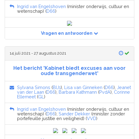
Ingrid van Engelshoven
(minister onderwijs, cultuur en
wetenschap) (
D66
)
Vragen en antwoorden
14 juli 2021 - 27 augustus 2021
Het bericht 'Kabinet biedt excuses aan voor
oude transgenderwet'
Sylvana Simons
(
BIJ1
),
Lisa van Ginneken
(
D66
),
Jeanet
van der Laan
(
D66
),
Barbara Kathmann
(
PvdA
),
Corinne
Ellemeet
(
GL
)
Ingrid van Engelshoven
(minister onderwijs, cultuur en
wetenschap) (
D66
),
Sander Dekker
(minister zonder
portefeuille justitie en veiligheid) (
VVD
)