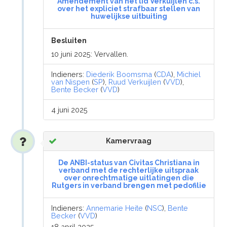
Amendement van het lid Verkuijlen c.s.
over het expliciet strafbaar stellen van
huwelijkse uitbuiting
Besluiten
10 juni 2025: Vervallen.
Indieners:
Diederik Boomsma
(
CDA
),
Michiel
van Nispen
(
SP
),
Ruud Verkuijlen
(
VVD
),
Bente Becker
(
VVD
)
4 juni 2025
Kamervraag
De ANBI-status van Civitas Christiana in
verband met de rechterlijke uitspraak
over onrechtmatige uitlatingen die
Rutgers in verband brengen met pedofilie
Indieners:
Annemarie Heite
(
NSC
),
Bente
Becker
(
VVD
)
18 april 2025