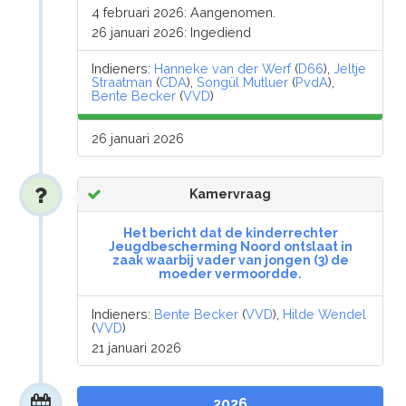
4 februari 2026: Aangenomen.
26 januari 2026: Ingediend
Indieners:
Hanneke van der Werf
(
D66
),
Jeltje
Straatman
(
CDA
),
Songül Mutluer
(
PvdA
),
Bente Becker
(
VVD
)
26 januari 2026
Kamervraag
Het bericht dat de kinderrechter
Jeugdbescherming Noord ontslaat in
zaak waarbij vader van jongen (3) de
moeder vermoordde.
Indieners:
Bente Becker
(
VVD
),
Hilde Wendel
(
VVD
)
21 januari 2026
2026