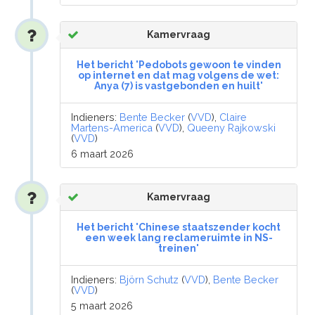
Kamervraag
Het bericht 'Pedobots gewoon te vinden
op internet en dat mag volgens de wet:
Anya (7) is vastgebonden en huilt'
Indieners:
Bente Becker
(
VVD
),
Claire
Martens-America
(
VVD
),
Queeny Rajkowski
(
VVD
)
6 maart 2026
Kamervraag
Het bericht 'Chinese staatszender kocht
een week lang reclameruimte in NS-
treinen'
Indieners:
Björn Schutz
(
VVD
),
Bente Becker
(
VVD
)
5 maart 2026