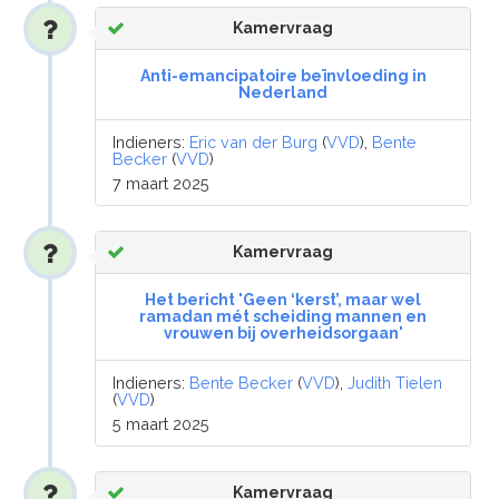
Kamervraag
Anti-emancipatoire beïnvloeding in
Nederland
Indieners:
Eric van der Burg
(
VVD
),
Bente
Becker
(
VVD
)
7 maart 2025
Kamervraag
Het bericht 'Geen ‘kerst’, maar wel
ramadan mét scheiding mannen en
vrouwen bij overheidsorgaan'
Indieners:
Bente Becker
(
VVD
),
Judith Tielen
(
VVD
)
5 maart 2025
Kamervraag