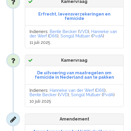
Kamervraag
Erfrecht, levensverzekeringen en
femicide
Indieners:
Bente Becker
(
VVD
),
Hanneke van
der Werf
(
D66
),
Songül Mutluer
(
PvdA
)
11 juli 2025
Kamervraag
De uitvoering van maatregelen om
femicide in Nederland aan te pakken
Indieners:
Hanneke van der Werf
(
D66
),
Bente Becker
(
VVD
),
Songül Mutluer
(
PvdA
)
10 juli 2025
Amendement