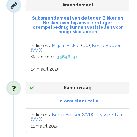
Amendement
Subamendement van de leden Bikker en
Becker over bij amvb een lager
drempelbedrag kunnen vaststellen voor
hoogrisicolanden
Indieners:
Mirjam Bikker
(
CU
),
Bente Becker
(
VVD
)
Wijzigingen:
35646-47
14 maart 2025
Kamervraag
Holocausteducatie
Indieners:
Bente Becker
(
VVD
),
Ulysse Ellian
(
VVD
)
11 maart 2025