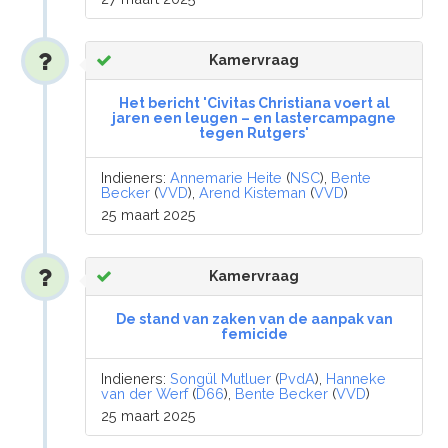
Kamervraag
Het bericht 'Civitas Christiana voert al
jaren een leugen – en lastercampagne
tegen Rutgers'
Indieners:
Annemarie Heite
(
NSC
),
Bente
Becker
(
VVD
),
Arend Kisteman
(
VVD
)
25 maart 2025
Kamervraag
De stand van zaken van de aanpak van
femicide
Indieners:
Songül Mutluer
(
PvdA
),
Hanneke
van der Werf
(
D66
),
Bente Becker
(
VVD
)
25 maart 2025