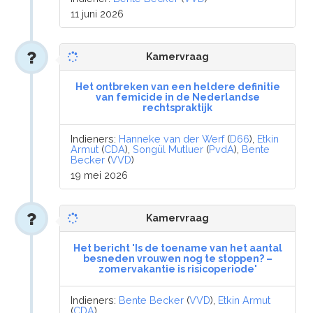
11 juni 2026
Kamervraag
Het ontbreken van een heldere definitie
van femicide in de Nederlandse
rechtspraktijk
Indieners:
Hanneke van der Werf
(
D66
),
Etkin
Armut
(
CDA
),
Songül Mutluer
(
PvdA
),
Bente
Becker
(
VVD
)
19 mei 2026
Kamervraag
Het bericht 'Is de toename van het aantal
besneden vrouwen nog te stoppen? –
zomervakantie is risicoperiode'
Indieners:
Bente Becker
(
VVD
),
Etkin Armut
(
CDA
)