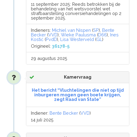
11 september 2025: Reeds betrokken bij de
behandeling van het wetsvoorstel wet
strafbaarstelling conversiehandelingen op 2
september 2025.
Indieners:
Michiel van Nispen
(
SP
),
Bente
Becker
(
VVD
),
Wieke Paulusma
(
D66
),
Ines
Kostić
(
PvdD
),
Lisa Westerveld
(
GL
)
Origineel:
36178-5
29 augustus 2025
Kamervraag
Het bericht “Vluchtelingen die niet op tijd
inburgeren mogen geen boete krijgen,
zegt Raad van State”
Indiener:
Bente Becker
(
VVD
)
14 juli 2025