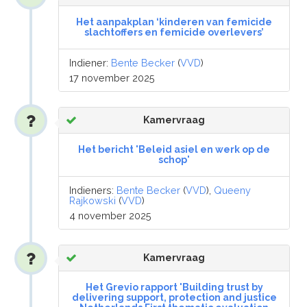
Het aanpakplan ‘kinderen van femicide
slachtoffers en femicide overlevers’
Indiener:
Bente Becker
(
VVD
)
17 november 2025
Kamervraag
Het bericht 'Beleid asiel en werk op de
schop'
Indieners:
Bente Becker
(
VVD
),
Queeny
Rajkowski
(
VVD
)
4 november 2025
Kamervraag
Het Grevio rapport 'Building trust by
delivering support, protection and justice