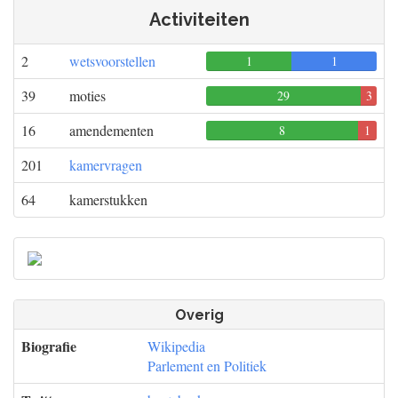
Activiteiten
2
wetsvoorstellen
1
0
1
39
moties
29
3
0
16
amendementen
8
1
0
201
kamervragen
64
kamerstukken
Overig
Biografie
Wikipedia
Parlement en Politiek