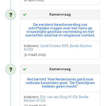
Kamervraag
De eerdere beantwoording van
schriftelijke vragen over het risico op
vrouwelijke genitale verminking en het
aanzetten daartoe in religieuze context.
Indieners:
Sarah Dobbe
(
SP
),
Bente Becker
(
VVD
)
31 maart 2025
Kamervraag
Het bericht 'Hoe Nederlands geld naar
radicale kolonisten gaat. 'De Palestijnen
hebben geen macht''
Indieners:
Eric van der Burg
(
VVD
),
Bente
Becker
(
VVD
)
27 maart 2025