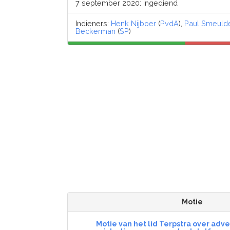
7 september 2020: Ingediend
Indieners:
Henk Nijboer
(
PvdA
),
Paul Smeuld
Beckerman
(
SP
)
Motie
Motie van het lid Terpstra over adv