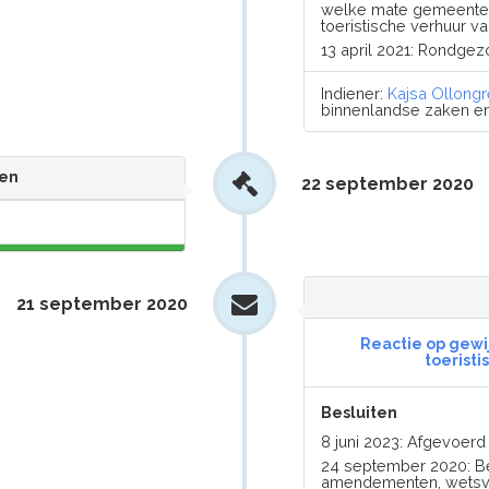
welke mate gemeente
toeristische verhuur v
13 april 2021: Rondge
Indiener:
Kajsa Ollong
binnenlandse zaken en k
en
22 september 2020
21 september 2020
Reactie op gew
toerist
Besluiten
8 juni 2023: Afgevoer
24 september 2020: Be
amendementen, wetsvoo