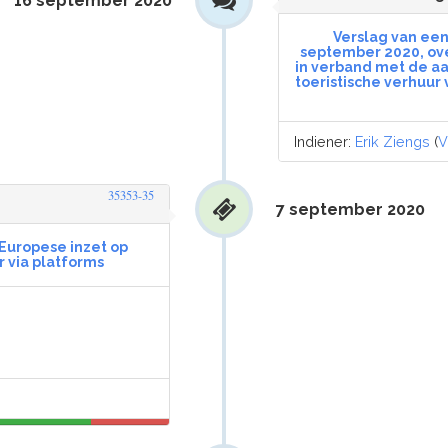
16 september 2020
Verslag van ee
september 2020, ove
in verband met de a
toeristische verhuur
Indiener:
Erik Ziengs
(
35353-35
7 september 2020
 Europese inzet op
r via platforms