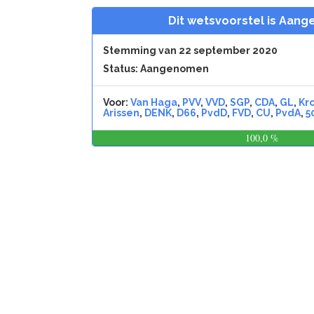
Dit wetsvoorstel is Aan
Stemming van 22 september 2020
Status: Aangenomen
Voor:
Van Haga
,
PVV
,
VVD
,
SGP
,
CDA
,
GL
,
Kro
Arissen
,
DENK
,
D66
,
PvdD
,
FVD
,
CU
,
PvdA
,
5
100,0 %