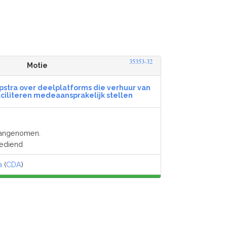
35353-32
Motie
rpstra over deelplatforms die verhuur van
ciliteren medeaansprakelijk stellen
Aangenomen.
gediend
a
(
CDA
)