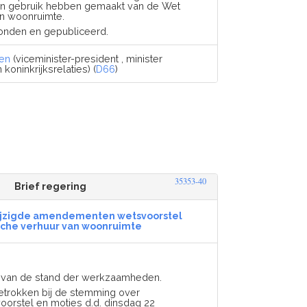
n gebruik hebben gemaakt van de Wet
an woonruimte.
zonden en gepubliceerd.
ren
(viceminister-president , minister
oninkrijksrelaties) (
D66
)
35353-40
Brief regering
ijzigde amendementen wetsvoorstel
ische verhuur van woonruimte
d van de stand der werkzaamheden.
trokken bij de stemming over
rstel en moties d.d. dinsdag 22