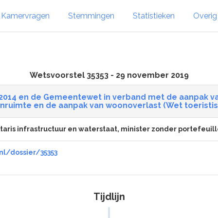
Kamervragen
Stemmingen
Statistieken
Overi
Wetsvoorstel 35353 - 29 november 2019
t 2014 en de Gemeentewet in verband met de aanpak 
onruimte en de aanpak van woonoverlast (Wet toeristi
aris infrastructuur en waterstaat, minister zonder portefeuill
nl/dossier/35353
Tijdlijn