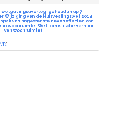
n wetgevingsoverleg, gehouden op 7
r Wijziging van de Huisvestingswet 2014
anpak van ongewenste neveneffecten van
 van woonruimte (Wet toeristische verhuur
van woonruimte)
VVD
)