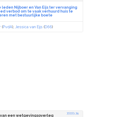
eden Nijboer en Van Eijs ter vervanging
reed verbod om te vaak verhuurd huis te
eren met bestuurlijke boete
r
(
PvdA
),
Jessica van Eijs
(
D66
)
35353-36
 van een wetgevingsoverleg