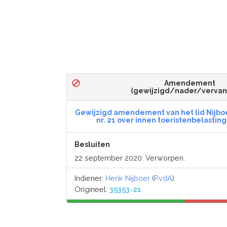
Amendement
(gewijzigd/nader/verva
Gewijzigd amendement van het lid Nijboe
nr. 21 over innen toeristenbelastin
Besluiten
22 september 2020: Verworpen.
Indiener:
Henk Nijboer
(
PvdA
)
Origineel:
35353-21