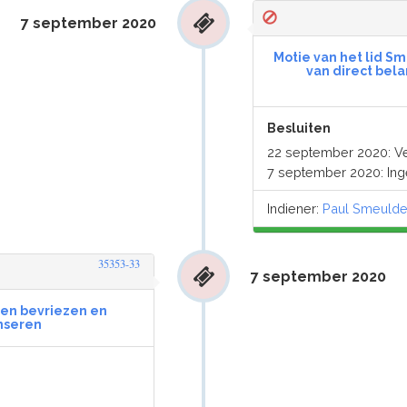
7 september 2020
Motie van het lid S
van direct bel
Besluiten
22 september 2020: V
7 september 2020: In
Indiener:
Paul Smeulde
35353-33
7 september 2020
uren bevriezen en
nseren