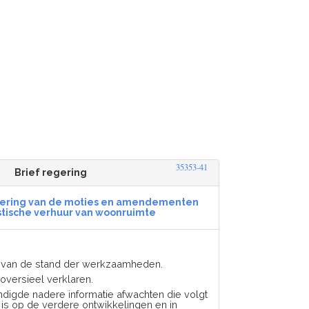
35353-41
Brief regering
voering van de moties en amendementen
ristische verhuur van woonruimte
d van de stand der werkzaamheden.
troversieel verklaren.
ndigde nadere informatie afwachten die volgt
is op de verdere ontwikkelingen en in