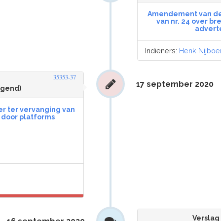
Amendement van de l
van nr. 24 over b
advert
Indieners:
Henk Nijboe
35353-37
17 september 2020
ngend)
r ter vervanging van
g door platforms
Verslag