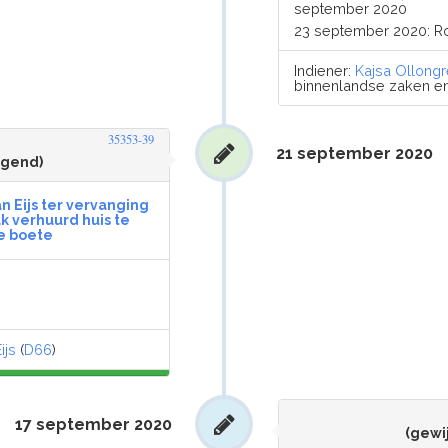
september 2020
23 september 2020: R
Indiener:
Kajsa Ollong
binnenlandse zaken en k
35353-39
21 september 2020
ngend)
 Eijs ter vervanging
k verhuurd huis te
e boete
ijs
(
D66
)
17 september 2020
(gewi