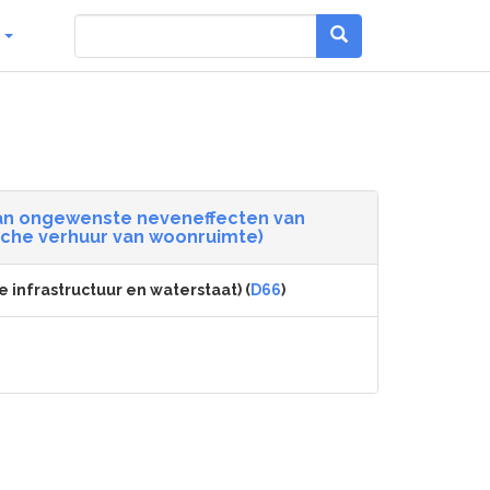
g
van ongewenste neveneffecten van
sche verhuur van woonruimte)
e infrastructuur en waterstaat) (
D66
)