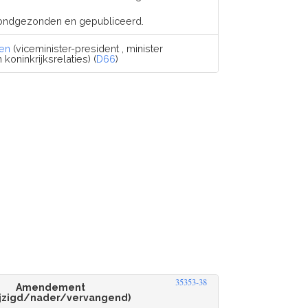
ondgezonden en gepubliceerd.
ren
(viceminister-president , minister
oninkrijksrelaties) (
D66
)
35353-38
Amendement
jzigd/nader/vervangend)