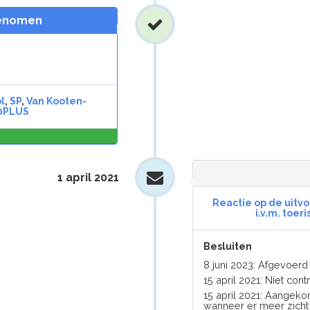
genomen
l
,
SP
,
Van Kooten-
0PLUS
0,0
%
1 april 2021
Reactie op de uit
i.v.m. toe
Besluiten
8 juni 2023: Afgevoer
15 april 2021: Niet con
15 april 2021: Aangeko
wanneer er meer zicht 