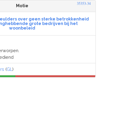
35353-34
Motie
meulders over geen sterke betrokkenheid
anghebbende grote bedrijven bij het
woonbeleid
erworpen.
gediend
rs
(
GL
)