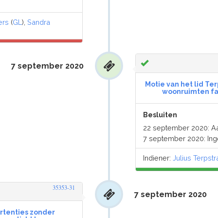
ers
(
GL
),
Sandra
7 september 2020
Motie van het lid Te
woonruimten fa
Besluiten
22 september 2020: 
7 september 2020: In
Indiener:
Julius Terpstr
35353-31
7 september 2020
ertenties zonder