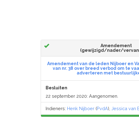
Amendement
(gewijzigd/nader/verva
Amendement van de leden Nijboer en Van
van nr. 38 over breed verbod om te vaa
adverteren met bestuurlijk
Besluiten
22 september 2020: Aangenomen.
Indieners:
Henk Nijboer
(
PvdA
),
Jessica van E