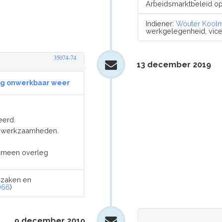
Arbeidsmarktbeleid op 
Indiener:
Wouter Kool
werkgelegenheid, vicem
35074-74
13 december 2019
ing onwerkbaar weer
eerd.
er werkzaamheden.
emeen overleg
e zaken en
D66
)
9 december 2019