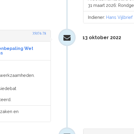
31 maart 2026: Rondg
Indiener:
Hans Vijlbrief
35074-78
13 oktober 2022
enbepaling Wet
ns
er werkzaamheden.
siedebat
ceerd.
 zaken en