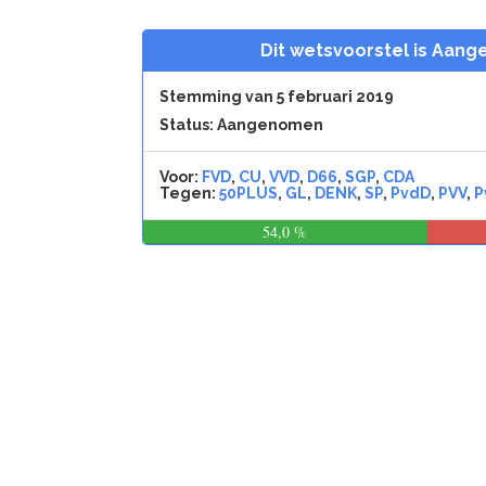
Dit wetsvoorstel is Aan
Stemming van 5 februari 2019
Status: Aangenomen
Voor:
FVD
,
CU
,
VVD
,
D66
,
SGP
,
CDA
Tegen:
50PLUS
,
GL
,
DENK
,
SP
,
PvdD
,
PVV
,
P
54,0 %