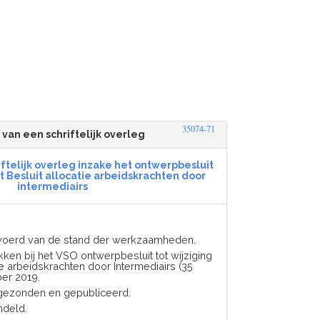
35074-71
 van een schriftelijk overleg
iftelijk overleg inzake het ontwerpbesluit
et Besluit allocatie arbeidskrachten door
intermediairs
evoerd van de stand der werkzaamheden.
kken bij het VSO ontwerpbesluit tot wijziging
ie arbeidskrachten door Intermediairs (35
ber 2019.
dgezonden en gepubliceerd.
ndeld.