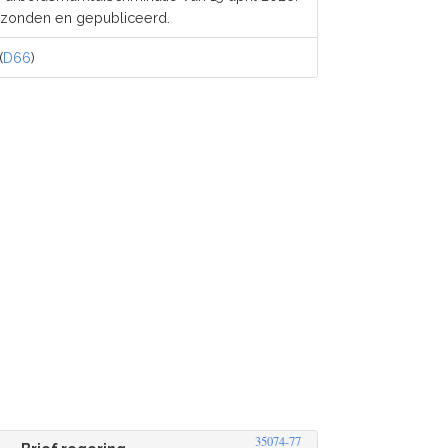
ezonden en gepubliceerd.
(
D66
)
35074-77