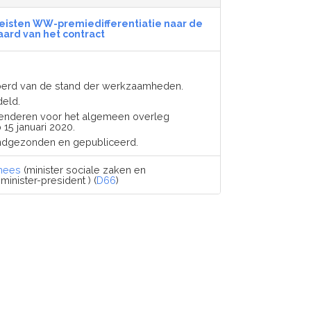
reisten WW-premiedifferentiatie naar de
aard van het contract
voerd van de stand der werkzaamheden.
deld.
enderen voor het algemeen overleg
15 januari 2020.
ndgezonden en gepubliceerd.
mees
(minister sociale zaken en
inister-president ) (
D66
)