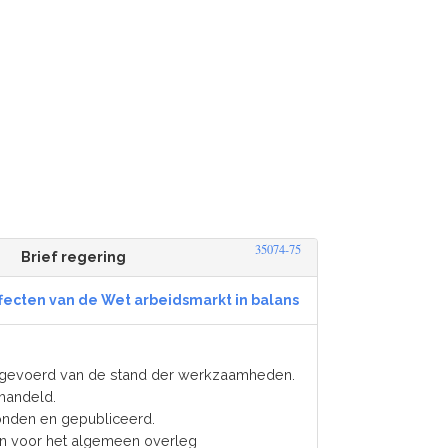
35074-75
Brief regering
fecten van de Wet arbeidsmarkt in balans
fgevoerd van de stand der werkzaamheden.
handeld.
onden en gepubliceerd.
en voor het algemeen overleg