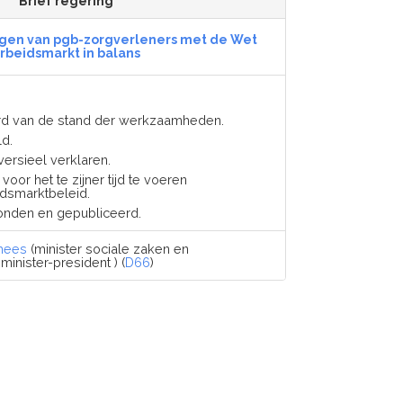
Brief regering
gen van pgb-zorgverleners met de Wet
rbeidsmarkt in balans
erd van de stand der werkzaamheden.
ld.
oversieel verklaren.
voor het te zijner tijd te voeren
dsmarktbeleid.
onden en gepubliceerd.
mees
(minister sociale zaken en
inister-president ) (
D66
)