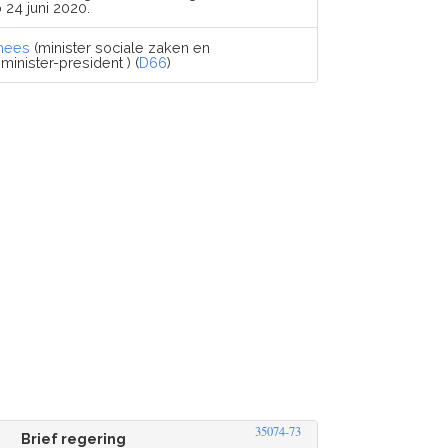
24 juni 2020.
mees
(minister sociale zaken en
inister-president ) (
D66
)
35074-73
Brief regering