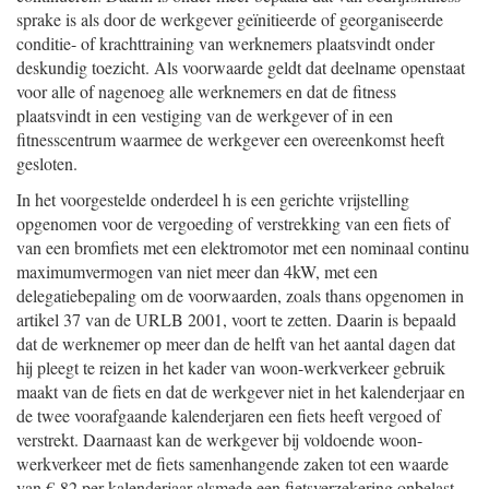
sprake is als door de werkgever geïnitieerde of georganiseerde
conditie- of krachttraining van werknemers plaatsvindt onder
deskundig toezicht. Als voorwaarde geldt dat deelname openstaat
voor alle of nagenoeg alle werknemers en dat de fitness
plaatsvindt in een vestiging van de werkgever of in een
fitnesscentrum waarmee de werkgever een overeenkomst heeft
gesloten.
In het voorgestelde onderdeel h is een gerichte vrijstelling
opgenomen voor de vergoeding of verstrekking van een fiets of
van een bromfiets met een elektromotor met een nominaal continu
maximumvermogen van niet meer dan 4kW, met een
delegatiebepaling om de voorwaarden, zoals thans opgenomen in
artikel 37 van de URLB 2001, voort te zetten. Daarin is bepaald
dat de werknemer op meer dan de helft van het aantal dagen dat
hij pleegt te reizen in het kader van woon-werkverkeer gebruik
maakt van de fiets en dat de werkgever niet in het kalenderjaar en
de twee voorafgaande kalenderjaren een fiets heeft vergoed of
verstrekt. Daarnaast kan de werkgever bij voldoende woon-
werkverkeer met de fiets samenhangende zaken tot een waarde
van € 82 per kalenderjaar alsmede een fietsverzekering onbelast