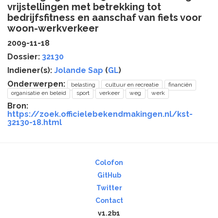
vrijstellingen met betrekking tot
bedrijfsfitness en aanschaf van fiets voor
woon-werkverkeer
2009-11-18
Dossier:
32130
Indiener(s):
Jolande Sap
(
GL
)
Onderwerpen:
belasting
cultuur en recreatie
financiën
organisatie en beleid
sport
verkeer
weg
werk
Bron:
https://zoek.officielebekendmakingen.nl/kst-
32130-18.html
Colofon
GitHub
Twitter
Contact
v1.2b1