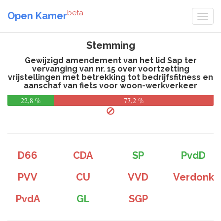
beta
Open Kamer
Stemming
Gewijzigd amendement van het lid Sap ter
vervanging van nr. 15 over voortzetting
vrijstellingen met betrekking tot bedrijfsfitness en
aanschaf van fiets voor woon-werkverkeer
22,8 %
77,2 %
D66
CDA
SP
PvdD
PVV
CU
VVD
Verdonk
PvdA
GL
SGP