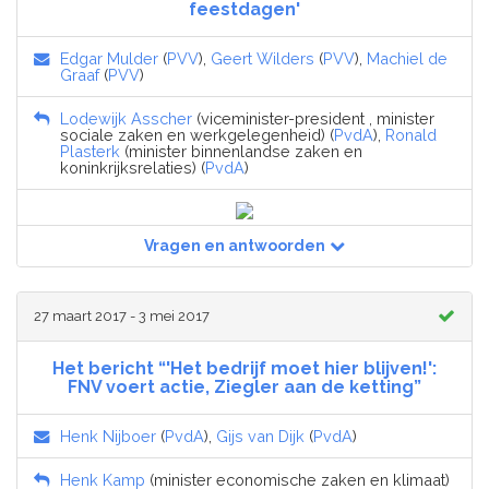
feestdagen'
Edgar Mulder
(
PVV
),
Geert Wilders
(
PVV
),
Machiel de
Graaf
(
PVV
)
Lodewijk Asscher
(viceminister-president , minister
sociale zaken en werkgelegenheid) (
PvdA
),
Ronald
Plasterk
(minister binnenlandse zaken en
koninkrijksrelaties) (
PvdA
)
Vragen en antwoorden
27 maart 2017 - 3 mei 2017
Het bericht “'Het bedrijf moet hier blijven!':
FNV voert actie, Ziegler aan de ketting”
Henk Nijboer
(
PvdA
),
Gijs van Dijk
(
PvdA
)
Henk Kamp
(minister economische zaken en klimaat)