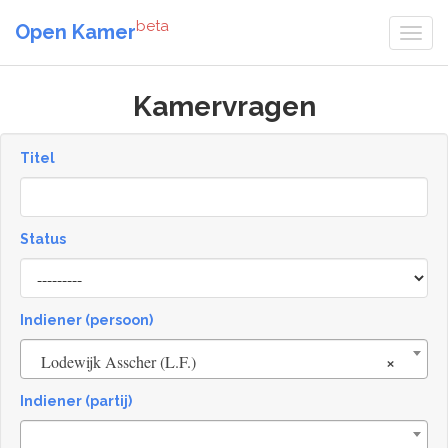
beta
Open Kamer
Kamervragen
Titel
Status
[invalid
name]
Indiener (persoon)
×
Lodewijk Asscher (L.F.)
Indiener (partij)