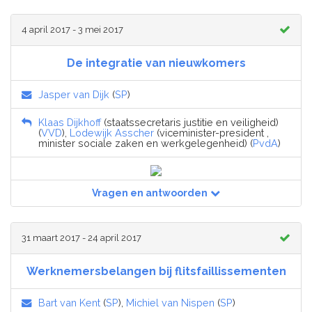
4 april 2017 - 3 mei 2017
De integratie van nieuwkomers
Jasper van Dijk
(
SP
)
Klaas Dijkhoff
(staatssecretaris justitie en veiligheid)
(
VVD
),
Lodewijk Asscher
(viceminister-president ,
minister sociale zaken en werkgelegenheid) (
PvdA
)
Vragen en antwoorden
31 maart 2017 - 24 april 2017
Werknemersbelangen bij flitsfaillissementen
Bart van Kent
(
SP
),
Michiel van Nispen
(
SP
)