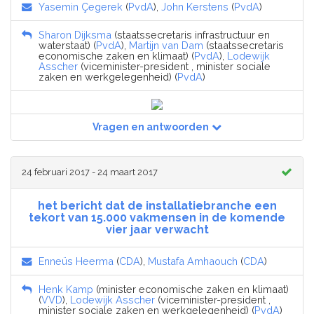
Yasemin Çegerek
(
PvdA
),
John Kerstens
(
PvdA
)
Sharon Dijksma
(staatssecretaris infrastructuur en
waterstaat) (
PvdA
),
Martijn van Dam
(staatssecretaris
economische zaken en klimaat) (
PvdA
),
Lodewijk
Asscher
(viceminister-president , minister sociale
zaken en werkgelegenheid) (
PvdA
)
Vragen en antwoorden
24 februari 2017 - 24 maart 2017
het bericht dat de installatiebranche een
tekort van 15.000 vakmensen in de komende
vier jaar verwacht
Enneüs Heerma
(
CDA
),
Mustafa Amhaouch
(
CDA
)
Henk Kamp
(minister economische zaken en klimaat)
(
VVD
),
Lodewijk Asscher
(viceminister-president ,
minister sociale zaken en werkgelegenheid) (
PvdA
)