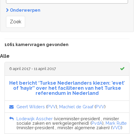
Onderwerpen
Zoek
1061 kamervragen gevonden
Alle
6 april 2017 - 11 april 2017
Het bericht ‘Turkse Nederlanders kiezen: ’evet’
of ’hayir’' over het faciliteren van het Turkse
referendum in Nederland
Geert Wilders
(
PVV
),
Machiel de Graaf
(
PVV
)
Lodewijk Asscher
(viceminister-president , minister
sociale zaken en werkgelegenheid) (
PvdA
),
Mark Rutte
(minister-president , minister algemene zaken) (
VVD
)