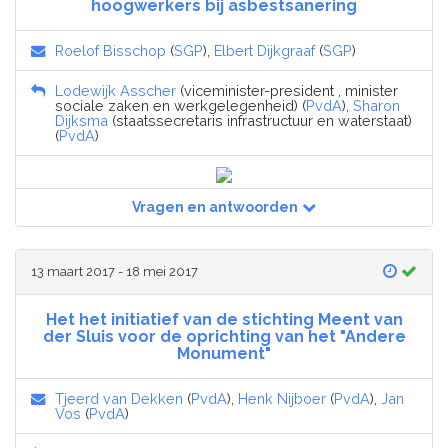
hoogwerkers bij asbestsanering
Roelof Bisschop
(
SGP
),
Elbert Dijkgraaf
(
SGP
)
Lodewijk Asscher
(viceminister-president , minister
sociale zaken en werkgelegenheid) (
PvdA
),
Sharon
Dijksma
(staatssecretaris infrastructuur en waterstaat)
(
PvdA
)
Vragen en antwoorden
13 maart 2017 - 18 mei 2017
Het het initiatief van de stichting Meent van
der Sluis voor de oprichting van het "Andere
Monument"
Tjeerd van Dekken
(
PvdA
),
Henk Nijboer
(
PvdA
),
Jan
Vos
(
PvdA
)