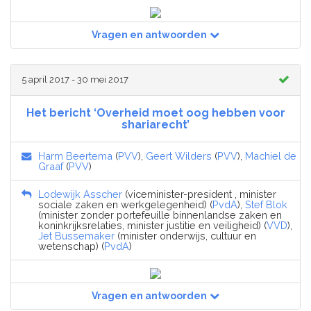
Vragen en antwoorden
5 april 2017 - 30 mei 2017
Het bericht ‘Overheid moet oog hebben voor
shariarecht’
Harm Beertema
(
PVV
),
Geert Wilders
(
PVV
),
Machiel de
Graaf
(
PVV
)
Lodewijk Asscher
(viceminister-president , minister
sociale zaken en werkgelegenheid) (
PvdA
),
Stef Blok
(minister zonder portefeuille binnenlandse zaken en
koninkrijksrelaties, minister justitie en veiligheid) (
VVD
),
Jet Bussemaker
(minister onderwijs, cultuur en
wetenschap) (
PvdA
)
Vragen en antwoorden