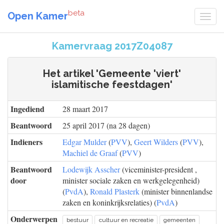
beta
Open Kamer
Kamervraag 2017Z04087
Het artikel 'Gemeente 'viert'
islamitische feestdagen'
Ingediend
28 maart 2017
Beantwoord
25 april 2017 (na 28 dagen)
Indieners
Edgar Mulder
(
PVV
),
Geert Wilders
(
PVV
),
Machiel de Graaf
(
PVV
)
Beantwoord
Lodewijk Asscher
(viceminister-president ,
door
minister sociale zaken en werkgelegenheid)
(
PvdA
),
Ronald Plasterk
(minister binnenlandse
zaken en koninkrijksrelaties) (
PvdA
)
Onderwerpen
bestuur
cultuur en recreatie
gemeenten