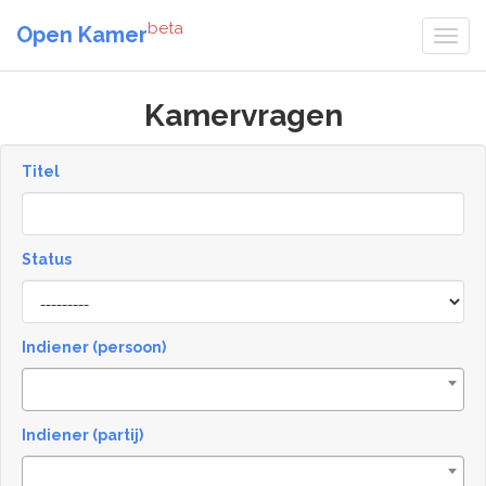
beta
Open Kamer
Kamervragen
Titel
Status
[invalid
name]
Indiener (persoon)
Indiener (partij)