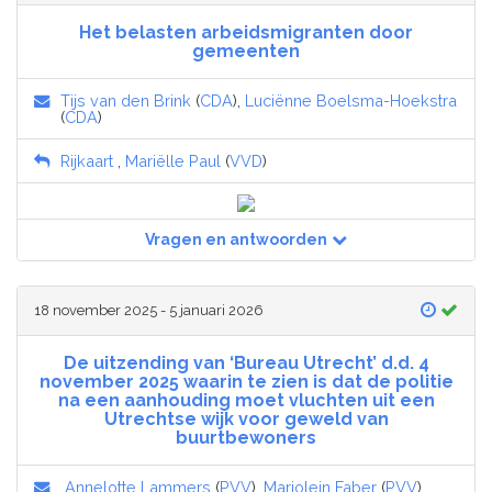
Het belasten arbeidsmigranten door
gemeenten
Tijs van den Brink
(
CDA
),
Luciënne Boelsma-Hoekstra
(
CDA
)
Rijkaart
,
Mariëlle Paul
(
VVD
)
Vragen en antwoorden
18 november 2025 - 5 januari 2026
De uitzending van ‘Bureau Utrecht’ d.d. 4
november 2025 waarin te zien is dat de politie
na een aanhouding moet vluchten uit een
Utrechtse wijk voor geweld van
buurtbewoners
Annelotte Lammers
(
PVV
),
Marjolein Faber
(
PVV
)