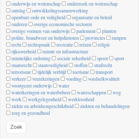
onderwijs en wetenschap
onderzoek en wetenschap
ontslag
ontwikkelingssamenwerking
openbare orde en veiligheid
organisatie en beleid
ouderen
overige economische sectoren
overige vormen van onderwijs
parlement
planten
politie, brandweer en hulpdiensten
provincies
rampen
recht
rechtspraak
recreatie
reizen
religie
rijksoverheid
ruimte en infrastructuur
ruimtelijke ordening
sociale zekerheid
spoor
sport
staatsrecht
staatsveiligheid
stoffen
strafrecht
terrorisme
tijdelijk verblijf
toerisme
transport
verkeer
verzekeringen
voeding
voedselkwaliteit
voortgezet onderwijs
water
waterkeringen en waterbeheer
waterschappen
weg
werk
werkgelegenheid
werkloosheid
ziekte en arbeidsongeschiktheid
ziekten en behandelingen
zorg en gezondheid
Zoek