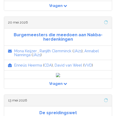
Vragen
20 mei 2026
Burgemeesters die meedoen aan Nakba-
herdenkingen
Mona Keijzer
,
Ranjith Clemminck
(
JA21
),
Annabel
Nanninga
(
JA21
)
Enneüs Heerma
(
CDA
),
David van Weel
(
VVD
)
Vragen
13 mei 2026
De spreidingswet