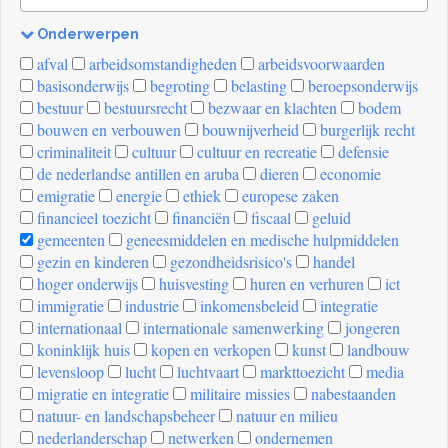
Onderwerpen
[invalid
afval
arbeidsomstandigheden
arbeidsvoorwaarden
name]
basisonderwijs
begroting
belasting
beroepsonderwijs
bestuur
bestuursrecht
bezwaar en klachten
bodem
bouwen en verbouwen
bouwnijverheid
burgerlijk recht
criminaliteit
cultuur
cultuur en recreatie
defensie
de nederlandse antillen en aruba
dieren
economie
emigratie
energie
ethiek
europese zaken
financieel toezicht
financiën
fiscaal
geluid
gemeenten
geneesmiddelen en medische hulpmiddelen
gezin en kinderen
gezondheidsrisico's
handel
hoger onderwijs
huisvesting
huren en verhuren
ict
immigratie
industrie
inkomensbeleid
integratie
internationaal
internationale samenwerking
jongeren
koninklijk huis
kopen en verkopen
kunst
landbouw
levensloop
lucht
luchtvaart
markttoezicht
media
migratie en integratie
militaire missies
nabestaanden
natuur- en landschapsbeheer
natuur en milieu
nederlanderschap
netwerken
ondernemen