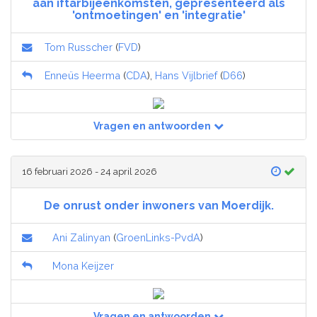
aan iftarbijeenkomsten, gepresenteerd als
'ontmoetingen' en 'integratie'
Tom Russcher
(
FVD
)
Enneüs Heerma
(
CDA
),
Hans Vijlbrief
(
D66
)
Vragen en antwoorden
16 februari 2026 - 24 april 2026
De onrust onder inwoners van Moerdijk.
Ani Zalinyan
(
GroenLinks-PvdA
)
Mona Keijzer
Vragen en antwoorden