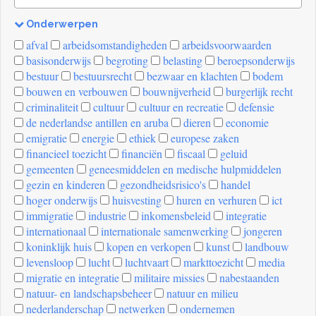
Onderwerpen
[invalid
afval
arbeidsomstandigheden
arbeidsvoorwaarden
name]
basisonderwijs
begroting
belasting
beroepsonderwijs
bestuur
bestuursrecht
bezwaar en klachten
bodem
bouwen en verbouwen
bouwnijverheid
burgerlijk recht
criminaliteit
cultuur
cultuur en recreatie
defensie
de nederlandse antillen en aruba
dieren
economie
emigratie
energie
ethiek
europese zaken
financieel toezicht
financiën
fiscaal
geluid
gemeenten
geneesmiddelen en medische hulpmiddelen
gezin en kinderen
gezondheidsrisico's
handel
hoger onderwijs
huisvesting
huren en verhuren
ict
immigratie
industrie
inkomensbeleid
integratie
internationaal
internationale samenwerking
jongeren
koninklijk huis
kopen en verkopen
kunst
landbouw
levensloop
lucht
luchtvaart
markttoezicht
media
migratie en integratie
militaire missies
nabestaanden
natuur- en landschapsbeheer
natuur en milieu
nederlanderschap
netwerken
ondernemen