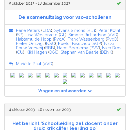
5 oktober 2023 - 18 december 2023
De examenuitslag voor vso-scholieren
René Peters
(
CDA
),
Sylvana Simons
(
BIJ1
),
Peter Kwint
(
SP
),
Lisa Westerveld
(
GL
),
Simone Richardson
(
VVD
),
Habtamu de Hoop
(
PvdA
),
Frank Wassenberg
(
PvdD
),
Pieter Omtzigt
(
NSC
),
Roelof Bisschop
(
SGP
),
Nicki
Pouw-Verweij
(
BBB
),
Harm Beertema
(
PVV
),
Nico Drost
(
CU
),
Kiki Hagen
(
D66
),
Stephan van Baarle
(
DENK
)
Mariëlle Paul
(
VVD
)
Vragen en antwoorden
4 oktober 2023 - 16 november 2023
Het bericht ‘Schoolleiding zet docent onder
druk: krik cijfer leerling op’