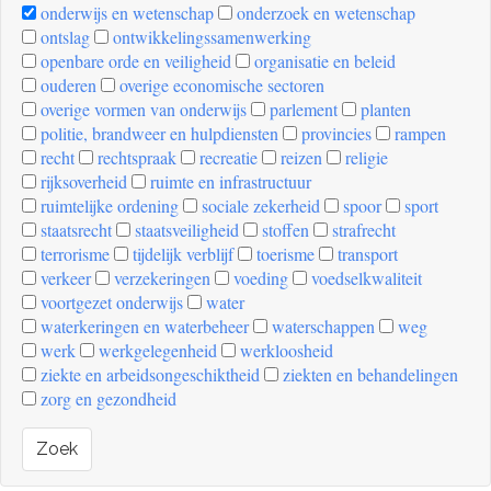
onderwijs en wetenschap
onderzoek en wetenschap
ontslag
ontwikkelingssamenwerking
openbare orde en veiligheid
organisatie en beleid
ouderen
overige economische sectoren
overige vormen van onderwijs
parlement
planten
politie, brandweer en hulpdiensten
provincies
rampen
recht
rechtspraak
recreatie
reizen
religie
rijksoverheid
ruimte en infrastructuur
ruimtelijke ordening
sociale zekerheid
spoor
sport
staatsrecht
staatsveiligheid
stoffen
strafrecht
terrorisme
tijdelijk verblijf
toerisme
transport
verkeer
verzekeringen
voeding
voedselkwaliteit
voortgezet onderwijs
water
waterkeringen en waterbeheer
waterschappen
weg
werk
werkgelegenheid
werkloosheid
ziekte en arbeidsongeschiktheid
ziekten en behandelingen
zorg en gezondheid
Zoek