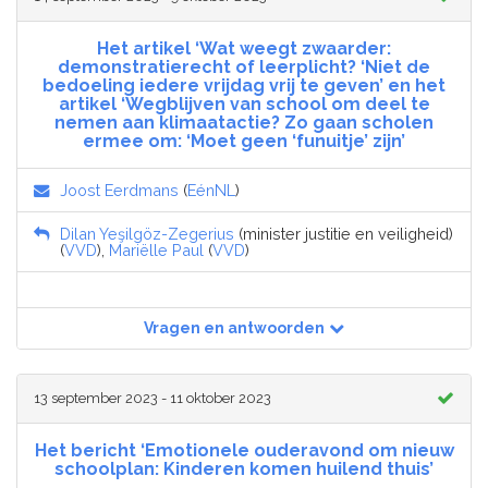
Het artikel ‘Wat weegt zwaarder:
demonstratierecht of leerplicht? ‘Niet de
bedoeling iedere vrijdag vrij te geven’ en het
artikel ‘Wegblijven van school om deel te
nemen aan klimaatactie? Zo gaan scholen
ermee om: ‘Moet geen ‘funuitje’ zijn’
Joost Eerdmans
(
EénNL
)
Dilan Yeşilgöz-Zegerius
(minister justitie en veiligheid)
(
VVD
),
Mariëlle Paul
(
VVD
)
Vragen en antwoorden
13 september 2023 - 11 oktober 2023
Het bericht ‘Emotionele ouderavond om nieuw
schoolplan: Kinderen komen huilend thuis’