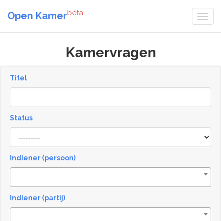
beta
Open Kamer
Kamervragen
Titel
Status
[invalid
name]
Indiener (persoon)
Indiener (partij)