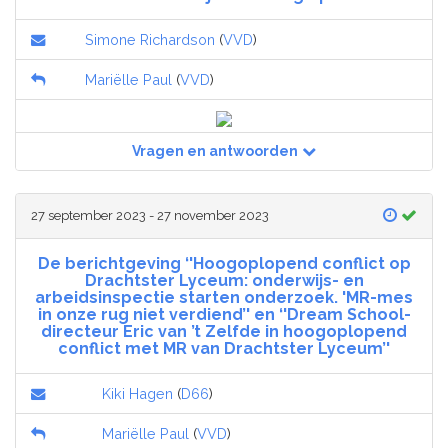
Simone Richardson
(
VVD
)
Mariëlle Paul
(
VVD
)
Vragen en antwoorden
27 september 2023 - 27 november 2023
De berichtgeving ‘'Hoogoplopend conflict op
Drachtster Lyceum: onderwijs- en
arbeidsinspectie starten onderzoek. 'MR-mes
in onze rug niet verdiend’' en ‘'Dream School-
directeur Eric van ’t Zelfde in hoogoplopend
conflict met MR van Drachtster Lyceum’'
Kiki Hagen
(
D66
)
Mariëlle Paul
(
VVD
)