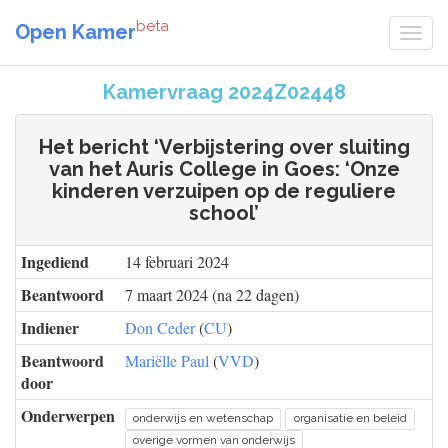
beta
Open Kamer
Kamervraag 2024Z02448
Het bericht ‘Verbijstering over sluiting
van het Auris College in Goes: ‘Onze
kinderen verzuipen op de reguliere
school’
Ingediend
14 februari 2024
Beantwoord
7 maart 2024 (na 22 dagen)
Indiener
Don Ceder
(
CU
)
Beantwoord
Mariëlle Paul
(
VVD
)
door
Onderwerpen
onderwijs en wetenschap
organisatie en beleid
overige vormen van onderwijs