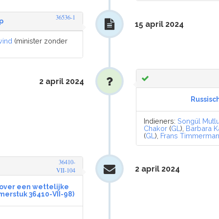
36536-1
p
15 april 2024
wind
(minister zonder
2 april 2024
Russisc
Indieners:
Songül Mutl
Chakor
(
GL
),
Barbara 
(
GL
),
Frans Timmerma
36410-
2 april 2024
VII-104
. over een wettelijke
merstuk 36410-VII-98)