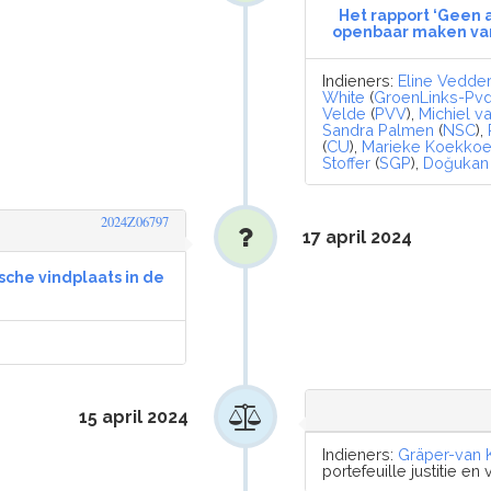
Het rapport ‘Geen 
openbaar maken van
Indieners:
Eline Vedde
White
(
GroenLinks-Pv
Velde
(
PVV
),
Michiel v
Sandra Palmen
(
NSC
),
(
CU
),
Marieke Koekko
Stoffer
(
SGP
),
Doğukan 
2024Z06797
17 april 2024
sche vindplaats in de
15 april 2024
Indieners:
Gräper-van 
portefeuille justitie en 