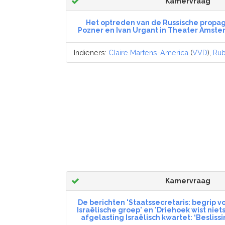
Kamervraag
Het optreden van de Russische propag
Pozner en Ivan Urgant in Theater Amste
Indieners:
Claire Martens-America
(
VVD
),
Rub
Kamervraag
De berichten 'Staatssecretaris: begrip v
Israëlische groep' en 'Driehoek wist niets
afgelasting Israëlisch kwartet: ‘Beslissi