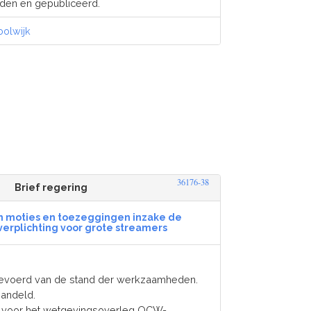
nden en gepubliceerd.
oolwijk
36176-38
Brief regering
n moties en toezeggingen inzake de
verplichting voor grote streamers
evoerd van de stand der werkzaamheden.
andeld.
n voor het wetgevingsoverleg OCW-