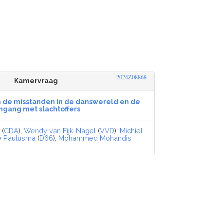
2024Z08868
Kamervraag
 de misstanden in de danswereld en de
gang met slachtoffers
k
(
CDA
),
Wendy van Eijk-Nagel
(
VVD
),
Michiel
 Paulusma
(
D66
),
Mohammed Mohandis