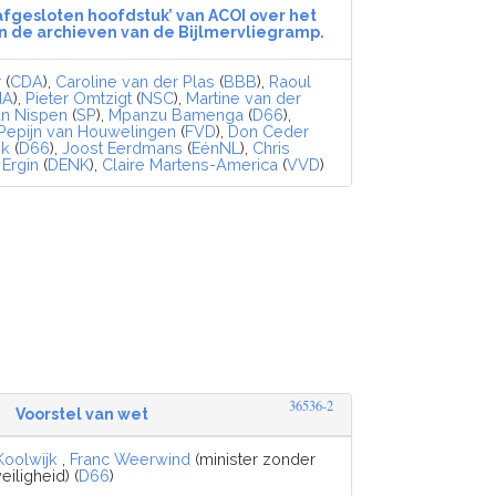
afgesloten hoofdstuk’ van ACOI over het
 de archieven van de Bijlmervliegramp.
r
(
CDA
),
Caroline van der Plas
(
BBB
),
Raoul
dA
),
Pieter Omtzigt
(
NSC
),
Martine van der
an Nispen
(
SP
),
Mpanzu Bamenga
(
D66
),
Pepijn van Houwelingen
(
FVD
),
Don Ceder
ek
(
D66
),
Joost Eerdmans
(
EénNL
),
Chris
Ergin
(
DENK
),
Claire Martens-America
(
VVD
)
36536-2
Voorstel van wet
Koolwijk
,
Franc Weerwind
(minister zonder
veiligheid) (
D66
)