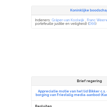
Koninklijke boodscha
Indieners:
Gräper-van Koolwijk
,
Franc Weer
portefeuille justitie en veiligheid) (
D66
)
Brief regering
Appreciatie motie van het lid Bikker c.s
borging van Friestalig media-aanbod (Ka
Besluiten