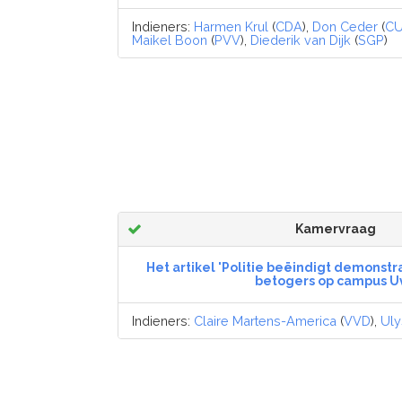
Indieners:
Harmen Krul
(
CDA
),
Don Ceder
(
C
Maikel Boon
(
PVV
),
Diederik van Dijk
(
SGP
)
Kamervraag
Het artikel 'Politie beëindigt demonstr
betogers op campus U
Indieners:
Claire Martens-America
(
VVD
),
Uly