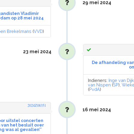
29 mei 2024
andisten Vladimir
rdam op 28 mei 2024
en Brekelmans
(
VVD
)
23 mei 2024
De afhandeling van
om
Indieners:
Inge van Dij
van Nispen
(
SP
),
Wieke
(
PvdA
)
2024Z08351
16 mei 2024
oor uitstel concerten
 van het besluit over
ng was al gevallen’'