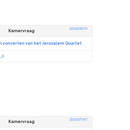
2024Z08235
Kamervraag
n concerten van het Jerusalem Quartet
U
)
2024Z07367
Kamervraag