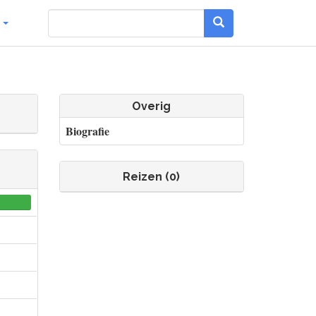
g
Overig
Biografie
Reizen (0)
0
0