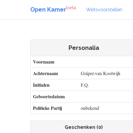
beta
Open Kamer
Wetsvoorstellen
Personalia
Voornaam
Achternaam
Gräper-van Koolwijk
Initialen
F.Q.
Geboortedatum
Politieke Partij
onbekend
Geschenken (0)