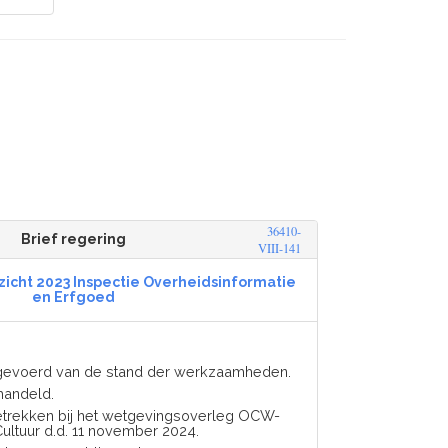
36410-
Brief regering
VIII-141
zicht 2023 Inspectie Overheidsinformatie
en Erfgoed
gevoerd van de stand der werkzaamheden.
handeld.
etrekken bij het wetgevingsoverleg OCW-
ultuur d.d. 11 november 2024.