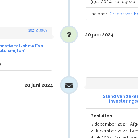
3 juli 2024: Rondgezo
Indiener:
Gräper-van K
2024Z10979
20 juni 2024
locatie talkshow Eva
eld smijten’
)
20 juni 2024
Stand van zake
investerings
Besluiten
5 december 2024: Afg
2 december 2024: Beh
4 juli 2024: Agendere