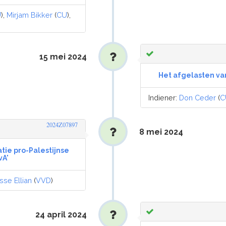
U
),
Mirjam Bikker
(
CU
),
15 mei 2024
Het afgelasten va
Indiener:
Don Ceder
(
C
2024Z07897
8 mei 2024
atie pro-Palestijnse
vA'
sse Ellian
(
VVD
)
24 april 2024