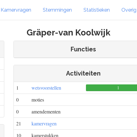
Kamervragen
Stemmingen
Statistieken
Overi
Gräper-van Koolwijk
Functies
Activiteiten
1
wetsvoorstellen
1
0
moties
0
amendementen
21
kamervragen
10
kamerstukken