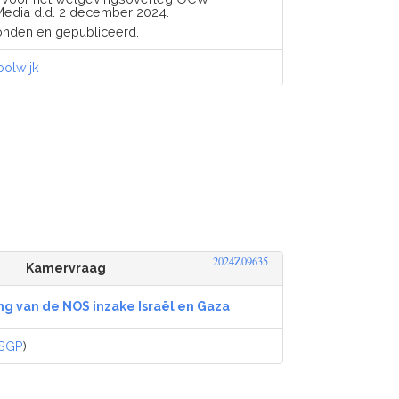
Media d.d. 2 december 2024.
onden en gepubliceerd.
oolwijk
2024Z09635
Kamervraag
ng van de NOS inzake Israël en Gaza
SGP
)