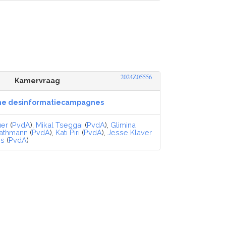
2024Z05556
Kamervraag
he desinformatiecampagnes
uer
(
PvdA
),
Mikal Tseggai
(
PvdA
),
Glimina
Kathmann
(
PvdA
),
Kati Piri
(
PvdA
),
Jesse Klaver
ns
(
PvdA
)