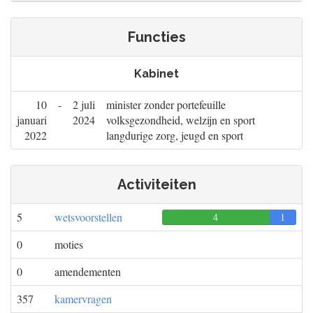
Functies
Kabinet
10
-
2 juli
minister zonder portefeuille
januari
2024
volksgezondheid, welzijn en sport
2022
langdurige zorg, jeugd en sport
Activiteiten
5
wetsvoorstellen
4
0
1
0
moties
0
amendementen
357
kamervragen