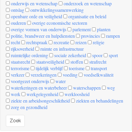
onderwijs en wetenschap
onderzoek en wetenschap
ontslag
ontwikkelingssamenwerking
openbare orde en veiligheid
organisatie en beleid
ouderen
overige economische sectoren
overige vormen van onderwijs
parlement
planten
politie, brandweer en hulpdiensten
provincies
rampen
recht
rechtspraak
recreatie
reizen
religie
rijksoverheid
ruimte en infrastructuur
ruimtelijke ordening
sociale zekerheid
spoor
sport
staatsrecht
staatsveiligheid
stoffen
strafrecht
terrorisme
tijdelijk verblijf
toerisme
transport
verkeer
verzekeringen
voeding
voedselkwaliteit
voortgezet onderwijs
water
waterkeringen en waterbeheer
waterschappen
weg
werk
werkgelegenheid
werkloosheid
ziekte en arbeidsongeschiktheid
ziekten en behandelingen
zorg en gezondheid
Zoek