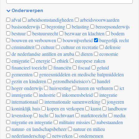
Onderwerpen
[invalid
afval
arbeidsomstandigheden
arbeidsvoorwaarden
name]
basisonderwijs
begroting
belasting
beroepsonderwijs
bestuur
bestuursrecht
bezwaar en klachten
bodem
bouwen en verbouwen
bouwnijverheid
burgerlijk recht
criminaliteit
cultuur
cultuur en recreatie
defensie
de nederlandse antillen en aruba
dieren
economie
emigratie
energie
ethiek
europese zaken
financieel toezicht
financiën
fiscaal
geluid
gemeenten
geneesmiddelen en medische hulpmiddelen
gezin en kinderen
gezondheidsrisico's
handel
hoger onderwijs
huisvesting
huren en verhuren
ict
immigratie
industrie
inkomensbeleid
integratie
internationaal
internationale samenwerking
jongeren
koninklijk huis
kopen en verkopen
kunst
landbouw
levensloop
lucht
luchtvaart
markttoezicht
media
migratie en integratie
militaire missies
nabestaanden
natuur- en landschapsbeheer
natuur en milieu
nederlanderschap
netwerken
ondernemen