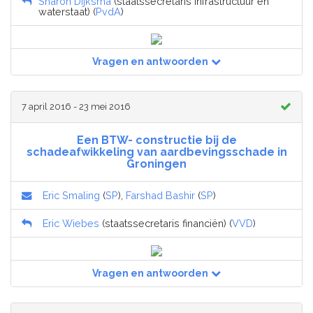
Sharon Dijksma
(staatssecretaris infrastructuur en
waterstaat) (
PvdA
)
Vragen en antwoorden
7 april 2016 - 23 mei 2016
Een BTW- constructie bij de
schadeafwikkeling van aardbevingsschade in
Groningen
Eric Smaling
(
SP
),
Farshad Bashir
(
SP
)
Eric Wiebes
(staatssecretaris financiën) (
VVD
)
Vragen en antwoorden