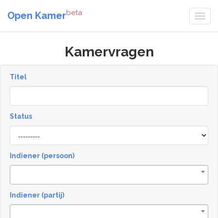
beta
Open Kamer
Kamervragen
Titel
Status
[invalid
name]
Indiener (persoon)
Indiener (partij)