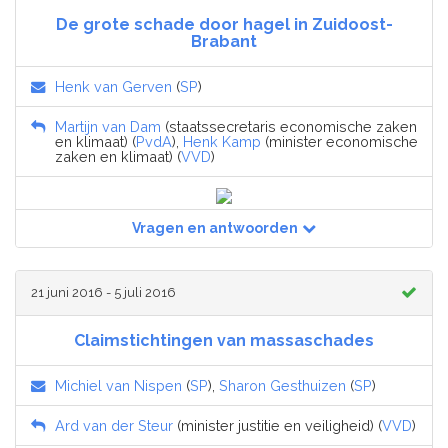
De grote schade door hagel in Zuidoost-
Brabant
Henk van Gerven
(
SP
)
Martijn van Dam
(staatssecretaris economische zaken
en klimaat) (
PvdA
),
Henk Kamp
(minister economische
zaken en klimaat) (
VVD
)
Vragen en antwoorden
21 juni 2016 - 5 juli 2016
Claimstichtingen van massaschades
Michiel van Nispen
(
SP
),
Sharon Gesthuizen
(
SP
)
Ard van der Steur
(minister justitie en veiligheid) (
VVD
)