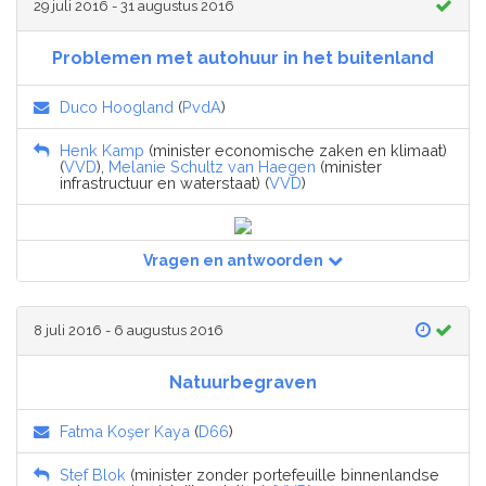
29 juli 2016 - 31 augustus 2016
Problemen met autohuur in het buitenland
Duco Hoogland
(
PvdA
)
Henk Kamp
(minister economische zaken en klimaat)
(
VVD
),
Melanie Schultz van Haegen
(minister
infrastructuur en waterstaat) (
VVD
)
Vragen en antwoorden
8 juli 2016 - 6 augustus 2016
Natuurbegraven
Fatma Koşer Kaya
(
D66
)
Stef Blok
(minister zonder portefeuille binnenlandse