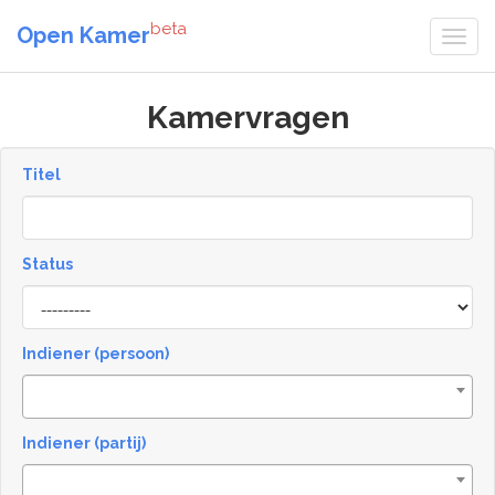
beta
Open Kamer
Kamervragen
Titel
Status
[invalid
name]
Indiener (persoon)
Indiener (partij)