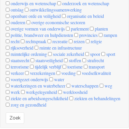
onderwijs en wetenschap
onderzoek en wetenschap
ontslag
ontwikkelingssamenwerking
openbare orde en veiligheid
organisatie en beleid
ouderen
overige economische sectoren
overige vormen van onderwijs
parlement
planten
politie, brandweer en hulpdiensten
provincies
rampen
recht
rechtspraak
recreatie
reizen
religie
rijksoverheid
ruimte en infrastructuur
ruimtelijke ordening
sociale zekerheid
spoor
sport
staatsrecht
staatsveiligheid
stoffen
strafrecht
terrorisme
tijdelijk verblijf
toerisme
transport
verkeer
verzekeringen
voeding
voedselkwaliteit
voortgezet onderwijs
water
waterkeringen en waterbeheer
waterschappen
weg
werk
werkgelegenheid
werkloosheid
ziekte en arbeidsongeschiktheid
ziekten en behandelingen
zorg en gezondheid
Zoek