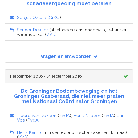
schadevergoeding moet betalen
Selçuk Öztürk
(
GrKÖ
)
Sander Dekker
(staatssecretaris onderwijs, cultuur en
wetenschap) (
VVD
)
Vragen en antwoorden
1 september 2016 - 14 september 2016
De Groninger Bodembeweging en het
Groninger Gasberaad, die niet meer praten
met Nationaal Coördinator Groningen
Tjeerd van Dekken
(
PvdA
),
Henk Nijboer
(
PvdA
),
Jan
Vos
(
PvdA
)
Henk Kamp
(minister economische zaken en klimaat)
(
VVD
)