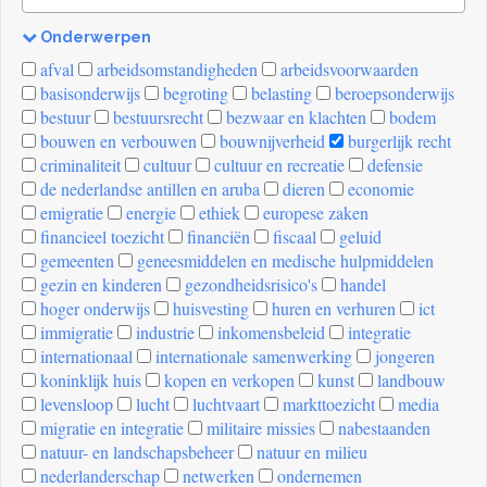
Onderwerpen
[invalid
afval
arbeidsomstandigheden
arbeidsvoorwaarden
name]
basisonderwijs
begroting
belasting
beroepsonderwijs
bestuur
bestuursrecht
bezwaar en klachten
bodem
bouwen en verbouwen
bouwnijverheid
burgerlijk recht
criminaliteit
cultuur
cultuur en recreatie
defensie
de nederlandse antillen en aruba
dieren
economie
emigratie
energie
ethiek
europese zaken
financieel toezicht
financiën
fiscaal
geluid
gemeenten
geneesmiddelen en medische hulpmiddelen
gezin en kinderen
gezondheidsrisico's
handel
hoger onderwijs
huisvesting
huren en verhuren
ict
immigratie
industrie
inkomensbeleid
integratie
internationaal
internationale samenwerking
jongeren
koninklijk huis
kopen en verkopen
kunst
landbouw
levensloop
lucht
luchtvaart
markttoezicht
media
migratie en integratie
militaire missies
nabestaanden
natuur- en landschapsbeheer
natuur en milieu
nederlanderschap
netwerken
ondernemen