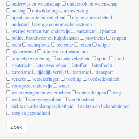
onderwijs en wetenschap
onderzoek en wetenschap
ontslag
ontwikkelingssamenwerking
openbare orde en veiligheid
organisatie en beleid
ouderen
overige economische sectoren
overige vormen van onderwijs
parlement
planten
politie, brandweer en hulpdiensten
provincies
rampen
recht
rechtspraak
recreatie
reizen
religie
rijksoverheid
ruimte en infrastructuur
ruimtelijke ordening
sociale zekerheid
spoor
sport
staatsrecht
staatsveiligheid
stoffen
strafrecht
terrorisme
tijdelijk verblijf
toerisme
transport
verkeer
verzekeringen
voeding
voedselkwaliteit
voortgezet onderwijs
water
waterkeringen en waterbeheer
waterschappen
weg
werk
werkgelegenheid
werkloosheid
ziekte en arbeidsongeschiktheid
ziekten en behandelingen
zorg en gezondheid
Zoek