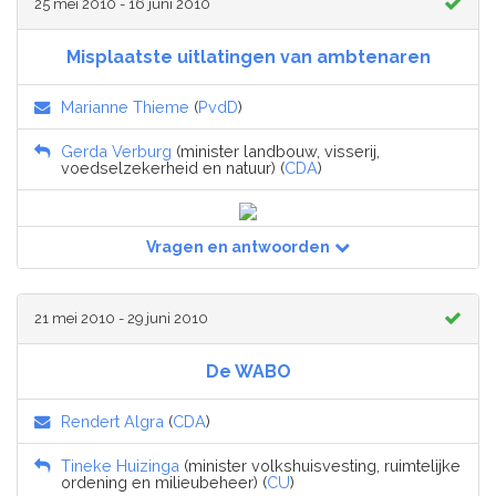
25 mei 2010 - 16 juni 2010
Misplaatste uitlatingen van ambtenaren
Marianne Thieme
(
PvdD
)
Gerda Verburg
(minister landbouw, visserij,
voedselzekerheid en natuur) (
CDA
)
Vragen en antwoorden
21 mei 2010 - 29 juni 2010
De WABO
Rendert Algra
(
CDA
)
Tineke Huizinga
(minister volkshuisvesting, ruimtelijke
ordening en milieubeheer) (
CU
)