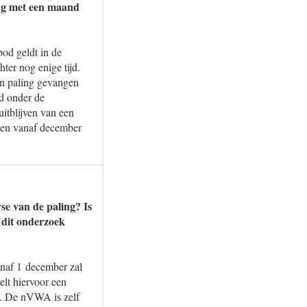
ing met een maand
bod geldt in de
ter nog enige tijd.
en paling gevangen
id onder de
uitblijven van een
den vanaf december
se van de paling? Is
 dit onderzoek
anaf 1 december zal
lt hiervoor een
s. De nVWA is zelf