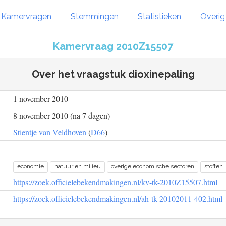
Kamervragen
Stemmingen
Statistieken
Overi
Kamervraag 2010Z15507
Over het vraagstuk dioxinepaling
1 november 2010
8 november 2010 (na 7 dagen)
Stientje van Veldhoven
(
D66
)
economie
natuur en milieu
overige economische sectoren
stoffen
https://zoek.officielebekendmakingen.nl/kv-tk-2010Z15507.html
https://zoek.officielebekendmakingen.nl/ah-tk-20102011-402.html