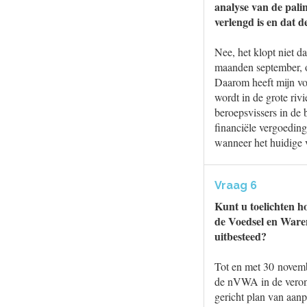
analyse van de pali
verlengd is en dat 
Nee, het klopt niet d
maanden september, ok
Daarom heeft mijn vo
wordt in de grote riv
beroepsvissers in de b
financiële vergoedin
wanneer het huidige 
Vraag 6
Kunt u toelichten h
de Voedsel en Waren
uitbesteed?
Tot en met 30 novemb
de nVWA in de veront
gericht plan van aan