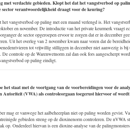
ng met verdachte gebieden. Klopt het dat het vangstverbod op pal
de sector verantwoordelijkheid draagt voor de keuring?
at het vangstverbod op paling met een maand verlengd is. Het vangstver
tober en november. De introductie van het private keurmerk vraagt ech
organger de sector opgeroepen ervoor te zorgen dat er in december ge
ieren. Uit het overleg van 2 november kwam naar voren dat de bereidhe
enedenrivieren tot vrijwillig stilliggen in december niet aanwezig is bij 
g. De controle op de Warenwetnorm zal dan ook fors aangescherpt wor
vangstverbod op paling eindigt.
oe het staat met de voortgang van de voorbereidingen voor de analy
 Autoriteit (VWA) als controleorgaan toegerust hiervoor of wordt
er mag er vanwege het aalbeheerplan niet op paling worden gevist. V
reinigde gebieden streng op de dioxinenorm controleren. De nVWA ste
pak op. Onderdeel hiervan is een dioxine-analyse van de palingmonster