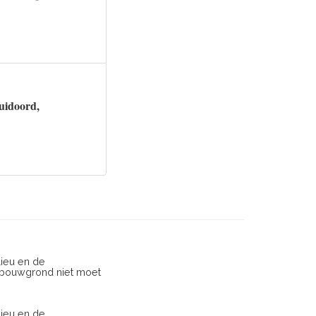
uidoord,
lieu en de
dbouwgrond niet moet
lieu en de