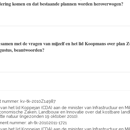
oldering komen en dat bestaande plannen worden heroverwogen?
samen met de vragen van mijzelf en het lid Koopmans over plan Z
gustus, beantwoorden?
 nummer: kv-tk-2010Z14987
 van het lid Koppejan (CDA) aan de minister van Infrastructuur en Mi
 Economische Zaken, Landbouw en Innovatie over dat kostbare lan
te natuur (ingezonden 19 oktober 2010).
ent nummer: ah-tk-20102011-1721
 van het lid Koppejan (CDA) aan de minister van Infrastructuur en Mi