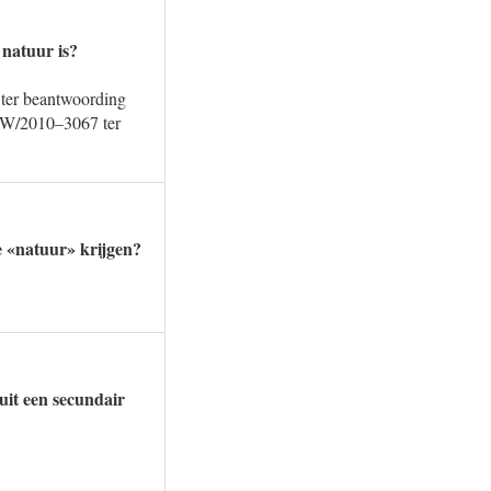
 natuur is?
 ter beantwoording
RZW/2010–3067 ter
e «natuur» krijgen?
uit een secundair