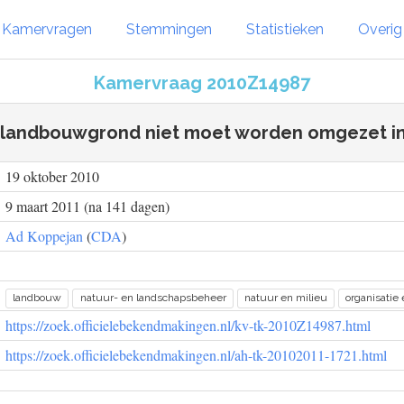
Kamervragen
Stemmingen
Statistieken
Overi
Kamervraag 2010Z14987
 landbouwgrond niet moet worden omgezet in
19 oktober 2010
9 maart 2011 (na 141 dagen)
Ad Koppejan
(
CDA
)
landbouw
natuur- en landschapsbeheer
natuur en milieu
organisatie 
https://zoek.officielebekendmakingen.nl/kv-tk-2010Z14987.html
https://zoek.officielebekendmakingen.nl/ah-tk-20102011-1721.html