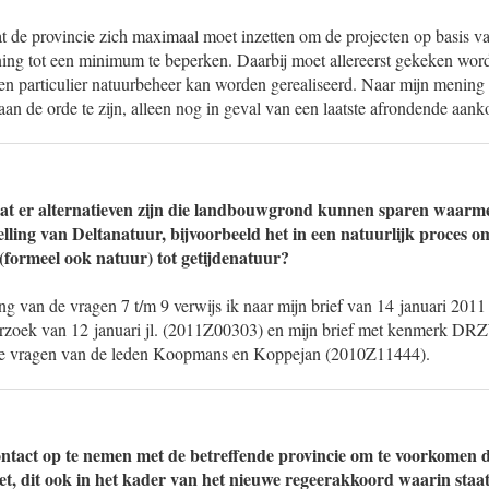
 de provincie zich maximaal moet inzetten om de projecten op basis van
ning tot een minimum te beperken. Daarbij moet allereerst gekeken worde
 en particulier natuurbeheer kan worden gerealiseerd. Naar mijn mening
an de orde te zijn, alleen nog in geval van een laatste afrondende aank
dat er alternatieven zijn die landbouwgrond kunnen sparen waarm
lling van Deltanatuur, bijvoorbeeld het in een natuurlijk proces o
 (formeel ook natuur) tot getijdenatuur?
g van de vragen 7 t/m 9 verwijs ik naar mijn brief van 14 januari 2011
rzoek van 12 januari jl. (2011Z00303) en mijn brief met kenmerk DR
e vragen van de leden Koopmans en Koppejan (2010Z11444).
ontact op te nemen met de betreffende provincie om te voorkomen 
t, dit ook in het kader van het nieuwe regeerakkoord waarin staat