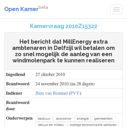
beta
Open Kamer
Kamervraag 2010Z15322
Het bericht dat MillEnergy extra
ambtenaren in Delfzijl wil betalen om
zo snel mogelijk de aanleg van een
windmolenpark te kunnen realiseren
Ingediend
27 oktober 2010
Beantwoord
24 november 2010 (na 28 dagen)
Indiener
Jhim van Bemmel
(
PVV
)
Beantwoord
door
Onderwerpen
bestuur
economie
energie
gemeenten
natuur en milieu
overige economische sectoren