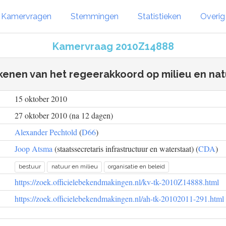
Kamervragen
Stemmingen
Statistieken
Overi
Kamervraag 2010Z14888
kenen van het regeerakkoord op milieu en nat
15 oktober 2010
27 oktober 2010 (na 12 dagen)
Alexander Pechtold
(
D66
)
Joop Atsma
(staatssecretaris infrastructuur en waterstaat) (
CDA
)
bestuur
natuur en milieu
organisatie en beleid
https://zoek.officielebekendmakingen.nl/kv-tk-2010Z14888.html
https://zoek.officielebekendmakingen.nl/ah-tk-20102011-291.html