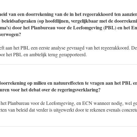
heid van een doorrekening van de in het regeerakkoord ten aanzien
beleidsafspraken (op hoofdlijnen, vergelijkbaar met de doorreken
ma’s) door het Planbureau voor de Leefomgeving (PBL) en het E
verwogen?
 aan het PBL een eerste analyse gevraagd van het regeerakkoord. Dez
oor het PBL en ambtelijk terug gerapporteerd.
doorrekening op milieu en natuureffecten te vragen aan het PBL e
uren voor het debat over de regeringsverklaring?
t het Planbureau voor de Leefomgeving, en ECN wanneer nodig, wel g
cten van beleid dat verder is uitgewerkt door te rekenen evenals concret