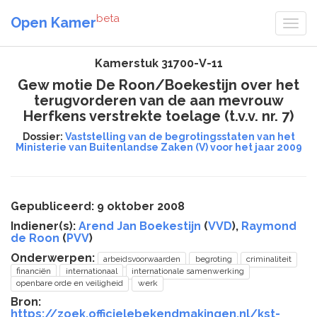
beta
Open Kamer
Kamerstuk 31700-V-11
Gew motie De Roon/Boekestijn over het
terugvorderen van de aan mevrouw
Herfkens verstrekte toelage (t.v.v. nr. 7)
Dossier:
Vaststelling van de begrotingsstaten van het
Ministerie van Buitenlandse Zaken (V) voor het jaar 2009
Gepubliceerd: 9 oktober 2008
Indiener(s):
Arend Jan Boekestijn
(
VVD
),
Raymond
de Roon
(
PVV
)
Onderwerpen:
arbeidsvoorwaarden
begroting
criminaliteit
financiën
internationaal
internationale samenwerking
openbare orde en veiligheid
werk
Bron:
https://zoek.officielebekendmakingen.nl/kst-