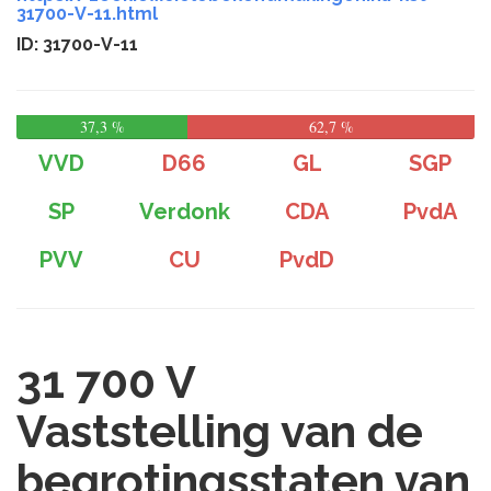
31700-V-11.html
ID: 31700-V-11
37,3 %
62,7 %
VVD
D66
GL
SGP
SP
Verdonk
CDA
PvdA
PVV
CU
PvdD
31 700 V
Vaststelling van de
begrotingsstaten van