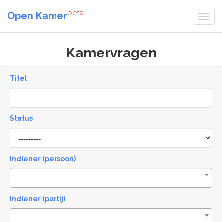
beta
Open Kamer
Kamervragen
Titel
Status
[invalid
name]
Indiener (persoon)
Indiener (partij)