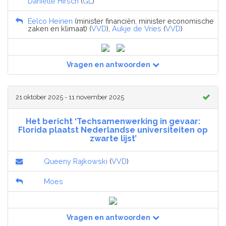
Daniëlle Hirsch
(
GL
)
Eelco Heinen
(minister financiën, minister economische
zaken en klimaat) (
VVD
),
Aukje de Vries
(
VVD
)
Vragen en antwoorden
21 oktober 2025 - 11 november 2025
Het bericht ‘Techsamenwerking in gevaar:
Florida plaatst Nederlandse universiteiten op
zwarte lijst’
Queeny Rajkowski
(
VVD
)
Moes
Vragen en antwoorden