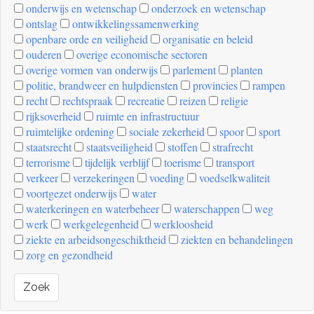
onderwijs en wetenschap
onderzoek en wetenschap
ontslag
ontwikkelingssamenwerking
openbare orde en veiligheid
organisatie en beleid
ouderen
overige economische sectoren
overige vormen van onderwijs
parlement
planten
politie, brandweer en hulpdiensten
provincies
rampen
recht
rechtspraak
recreatie
reizen
religie
rijksoverheid
ruimte en infrastructuur
ruimtelijke ordening
sociale zekerheid
spoor
sport
staatsrecht
staatsveiligheid
stoffen
strafrecht
terrorisme
tijdelijk verblijf
toerisme
transport
verkeer
verzekeringen
voeding
voedselkwaliteit
voortgezet onderwijs
water
waterkeringen en waterbeheer
waterschappen
weg
werk
werkgelegenheid
werkloosheid
ziekte en arbeidsongeschiktheid
ziekten en behandelingen
zorg en gezondheid
Zoek