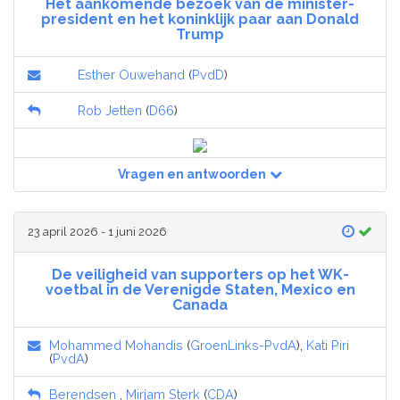
Het aankomende bezoek van de minister-
president en het koninklijk paar aan Donald
Trump
Esther Ouwehand
(
PvdD
)
Rob Jetten
(
D66
)
Vragen en antwoorden
23 april 2026 - 1 juni 2026
De veiligheid van supporters op het WK-
voetbal in de Verenigde Staten, Mexico en
Canada
Mohammed Mohandis
(
GroenLinks-PvdA
),
Kati Piri
(
PvdA
)
Berendsen
,
Mirjam Sterk
(
CDA
)