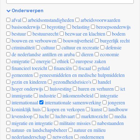
Onderwerpen
[invalid
afval
arbeidsomstandigheden
arbeidsvoorwaarden
name]
basisonderwijs
begroting
belasting
beroepsonderwijs
bestuur
bestuursrecht
bezwaar en klachten
bodem
bouwen en verbouwen
bouwnijverheid
burgerlijk recht
criminaliteit
cultuur
cultuur en recreatie
defensie
de nederlandse antillen en aruba
dieren
economie
emigratie
energie
ethiek
europese zaken
financieel toezicht
financiën
fiscaal
geluid
gemeenten
geneesmiddelen en medische hulpmiddelen
gezin en kinderen
gezondheidsrisico's
handel
hoger onderwijs
huisvesting
huren en verhuren
ict
immigratie
industrie
inkomensbeleid
integratie
internationaal
internationale samenwerking
jongeren
koninklijk huis
kopen en verkopen
kunst
landbouw
levensloop
lucht
luchtvaart
markttoezicht
media
migratie en integratie
militaire missies
nabestaanden
natuur- en landschapsbeheer
natuur en milieu
nederlanderschap
netwerken
ondernemen