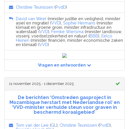
Christine Teunissen
(
PvdD
)
David van Weel
(minister justitie en veiligheid, minister
asiel en migratie) (
VVD
),
Sophie Hermans
(minister
klimaat en groene groei, minister infrastructuur en
waterstaat) (
VVD
),
Femke Wiersma
(minister landbouw,
visserij, voedselzekerheid en natuur) (
BBB
),
Eelco
Heinen
(minister financiën, minister economische zaken
en klimaat) (
VVD
)
Vragen en antwoorden
11 november 2025 - 1 december 2025
De berichten ‘Omstreden gasproject in
Mozambique herstart met Nederlandse rol’ en
‘VVD-minister verhulde steun voor graven in
beschermd koraalgebied’
Tom van der Lee
(
GL
),
Christine Teunissen
(
PvdD
),