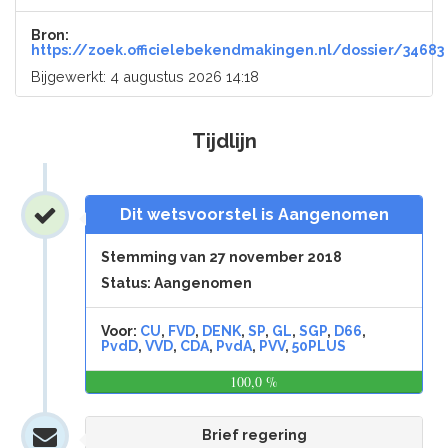
Bron:
https://zoek.officielebekendmakingen.nl/dossier/34683
Bijgewerkt: 4 augustus 2026 14:18
Tijdlijn
Dit wetsvoorstel is Aangenomen
Stemming van 27 november 2018
Status: Aangenomen
Voor:
CU
,
FVD
,
DENK
,
SP
,
GL
,
SGP
,
D66
,
PvdD
,
VVD
,
CDA
,
PvdA
,
PVV
,
50PLUS
100,0 %
0,0
%
Brief regering