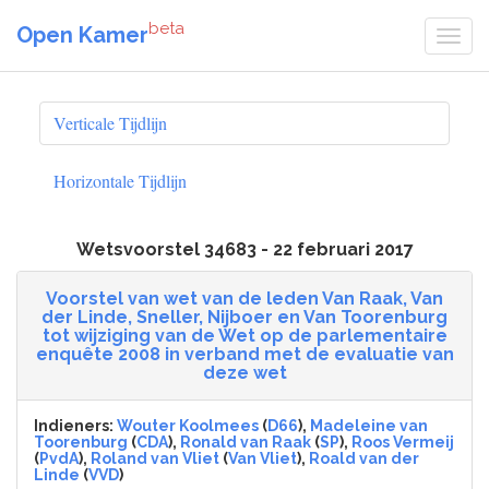
beta
Open Kamer
Verticale Tijdlijn
Horizontale Tijdlijn
Wetsvoorstel 34683 - 22 februari 2017
Voorstel van wet van de leden Van Raak, Van
der Linde, Sneller, Nijboer en Van Toorenburg
tot wijziging van de Wet op de parlementaire
enquête 2008 in verband met de evaluatie van
deze wet
Indieners:
Wouter Koolmees
(
D66
),
Madeleine van
Toorenburg
(
CDA
),
Ronald van Raak
(
SP
),
Roos Vermeij
(
PvdA
),
Roland van Vliet
(
Van Vliet
),
Roald van der
Linde
(
VVD
)