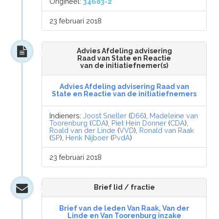
Origineel:
34683-2
23 februari 2018
Advies Afdeling advisering
Raad van State en Reactie
van de initiatiefnemer(s)
Advies Afdeling advisering Raad van
State en Reactie van de initiatiefnemers
Indieners:
Joost Sneller
(
D66
),
Madeleine van
Toorenburg
(
CDA
),
Piet Hein Donner
(
CDA
),
Roald van der Linde
(
VVD
),
Ronald van Raak
(
SP
),
Henk Nijboer
(
PvdA
)
23 februari 2018
Brief lid / fractie
Brief van de leden Van Raak, Van der
Linde en Van Toorenburg inzake