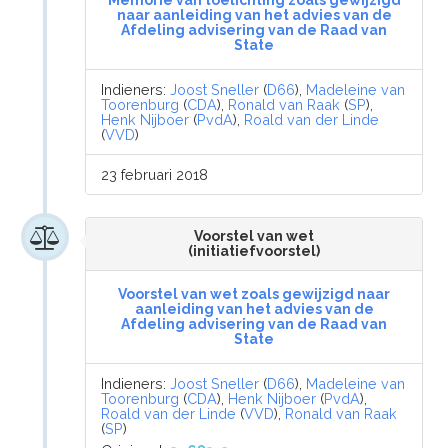
Memorie van toelichting zoals gewijzigd
naar aanleiding van het advies van de
Afdeling advisering van de Raad van
State
Indieners:
Joost Sneller
(
D66
),
Madeleine van
Toorenburg
(
CDA
),
Ronald van Raak
(
SP
),
Henk Nijboer
(
PvdA
),
Roald van der Linde
(
VVD
)
23 februari 2018
Voorstel van wet
(initiatiefvoorstel)
Voorstel van wet zoals gewijzigd naar
aanleiding van het advies van de
Afdeling advisering van de Raad van
State
Indieners:
Joost Sneller
(
D66
),
Madeleine van
Toorenburg
(
CDA
),
Henk Nijboer
(
PvdA
),
Roald van der Linde
(
VVD
),
Ronald van Raak
(
SP
)