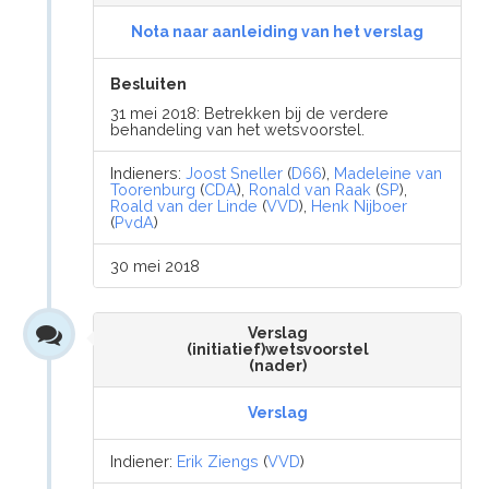
Nota naar aanleiding van het verslag
Besluiten
31 mei 2018: Betrekken bij de verdere
behandeling van het wetsvoorstel.
Indieners:
Joost Sneller
(
D66
),
Madeleine van
Toorenburg
(
CDA
),
Ronald van Raak
(
SP
),
Roald van der Linde
(
VVD
),
Henk Nijboer
(
PvdA
)
30 mei 2018
Verslag
(initiatief)wetsvoorstel
(nader)
Verslag
Indiener:
Erik Ziengs
(
VVD
)