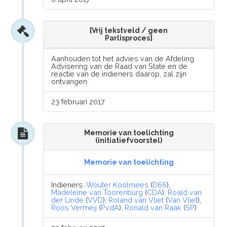
[Vrij tekstveld / geen
Parlisproces]
Aanhouden tot het advies van de Afdeling
Advisering van de Raad van State en de
reactie van de indieners daarop, zal zijn
ontvangen.
23 februari 2017
Memorie van toelichting
(initiatiefvoorstel)
Memorie van toelichting
Indieners:
Wouter Koolmees
(
D66
),
Madeleine van Toorenburg
(
CDA
),
Roald van
der Linde
(
VVD
),
Roland van Vliet
(
Van Vliet
),
Roos Vermeij
(
PvdA
),
Ronald van Raak
(
SP
)