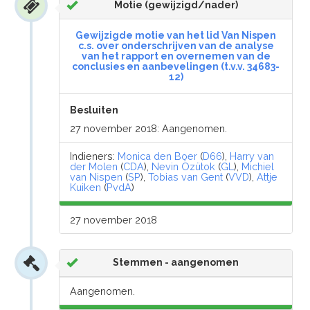
Motie (gewijzigd/nader)
Gewijzigde motie van het lid Van Nispen
c.s. over onderschrijven van de analyse
van het rapport en overnemen van de
conclusies en aanbevelingen (t.v.v. 34683-
12)
Besluiten
27 november 2018: Aangenomen.
Indieners:
Monica den Boer
(
D66
),
Harry van
der Molen
(
CDA
),
Nevin Özütok
(
GL
),
Michiel
van Nispen
(
SP
),
Tobias van Gent
(
VVD
),
Attje
Kuiken
(
PvdA
)
27 november 2018
Stemmen - aangenomen
Aangenomen.