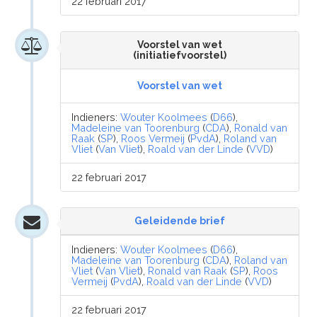
22 februari 2017
Voorstel van wet
(initiatiefvoorstel)
Voorstel van wet
Indieners:
Wouter Koolmees
(
D66
),
Madeleine van Toorenburg
(
CDA
),
Ronald van
Raak
(
SP
),
Roos Vermeij
(
PvdA
),
Roland van
Vliet
(
Van Vliet
),
Roald van der Linde
(
VVD
)
22 februari 2017
Geleidende brief
Indieners:
Wouter Koolmees
(
D66
),
Madeleine van Toorenburg
(
CDA
),
Roland van
Vliet
(
Van Vliet
),
Ronald van Raak
(
SP
),
Roos
Vermeij
(
PvdA
),
Roald van der Linde
(
VVD
)
22 februari 2017