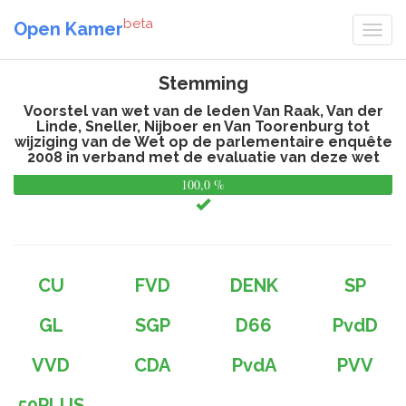
beta
Open Kamer
Stemming
Voorstel van wet van de leden Van Raak, Van der
Linde, Sneller, Nijboer en Van Toorenburg tot
wijziging van de Wet op de parlementaire enquête
2008 in verband met de evaluatie van deze wet
100,0 %
0,
%
CU
FVD
DENK
SP
GL
SGP
D66
PvdD
VVD
CDA
PvdA
PVV
50PLUS