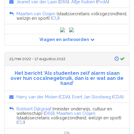
Jeanet van der Laan
(
D66
),
Attje Kuiken
(
PvdA
)
Maarten van Ooijen
(staatssecretaris volksgezondheid,
welzijn en sport) (
CU
)
Vragen en antwoorden
25 mei 2022 - 17 augustus 2022
Het bericht ‘Als studenten zelf alarm slaan
over hun cocaïnegebruik, dan is er wat aan de
hand’
Harry van der Molen
(
CDA
),
Evert Jan Slootweg
(
CDA
)
Robbert Dijkgraaf
(minister onderwijs, cultuur en
wetenschap) (
D66
),
Maarten van Ooijen
(staatssecretaris volksgezondheid, welzijn en sport)
(
CU
)