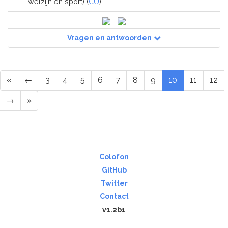
welzijn en sport) (
CU
)
Vragen en antwoorden
«
←
3
4
5
6
7
8
9
10
11
12
→
»
Colofon
GitHub
Twitter
Contact
v1.2b1