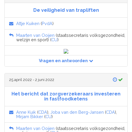
De veiligheid van trapliften
Attje Kuiken
(
PvdA
)
Maarten van Ooijen
(staatssecretaris volksgezondheid,
welzijn en sport) (
CU
)
Vragen en antwoorden
25 april 2022 - 2 juni 2022
Het bericht dat zorgverzekeraars investeren
in fastfoodketens
Anne Kuik
(
CDA
),
Joba van den Berg-Jansen
(
CDA
),
Mirjam Bikker
(
CU
)
Maarten van Ooijen
(staatssecretaris volksgezondheid,