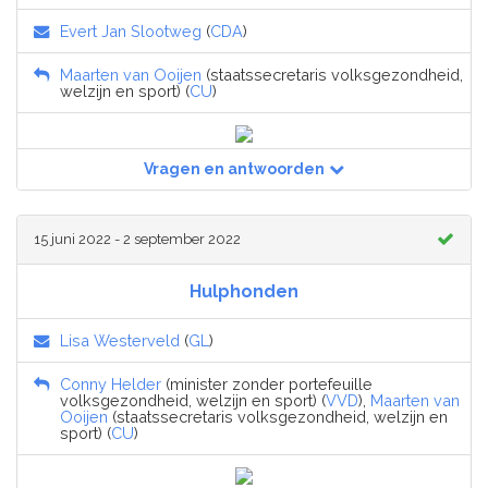
Evert Jan Slootweg
(
CDA
)
Maarten van Ooijen
(staatssecretaris volksgezondheid,
welzijn en sport) (
CU
)
Vragen en antwoorden
15 juni 2022 - 2 september 2022
Hulphonden
Lisa Westerveld
(
GL
)
Conny Helder
(minister zonder portefeuille
volksgezondheid, welzijn en sport) (
VVD
),
Maarten van
Ooijen
(staatssecretaris volksgezondheid, welzijn en
sport) (
CU
)