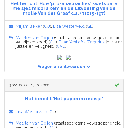
Het bericht 'Hoe ‘pro-anacoaches’ kwetsbare
meisjes misbruiken' en de uitvoering van de
motie Van der Graaf c.s. (31015-197)
Mirjam Bikker
(
CU
),
Lisa Westerveld
(
GL
)
Maarten van Ooijen
(staatssecretaris volksgezondheid,
welzijn en sport) (
CU
),
Dilan Yeşilgöz-Zegerius
(minister
justitie en veiligheid) (
VVD
)
Vragen en antwoorden
3 mei 2022 - 1 juni 2022
Het bericht 'Het papieren meisje'
Lisa Westerveld
(
GL
)
Maarten van Ooijen
(staatssecretaris volksgezondheid,
welzijn en sport) (
CU
)