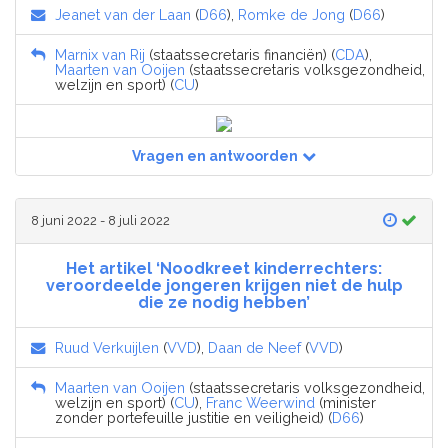
Jeanet van der Laan
(
D66
),
Romke de Jong
(
D66
)
Marnix van Rij
(staatssecretaris financiën) (
CDA
),
Maarten van Ooijen
(staatssecretaris volksgezondheid,
welzijn en sport) (
CU
)
Vragen en antwoorden
8 juni 2022 - 8 juli 2022
Het artikel ‘Noodkreet kinderrechters:
veroordeelde jongeren krijgen niet de hulp
die ze nodig hebben’
Ruud Verkuijlen
(
VVD
),
Daan de Neef
(
VVD
)
Maarten van Ooijen
(staatssecretaris volksgezondheid,
welzijn en sport) (
CU
),
Franc Weerwind
(minister
zonder portefeuille justitie en veiligheid) (
D66
)