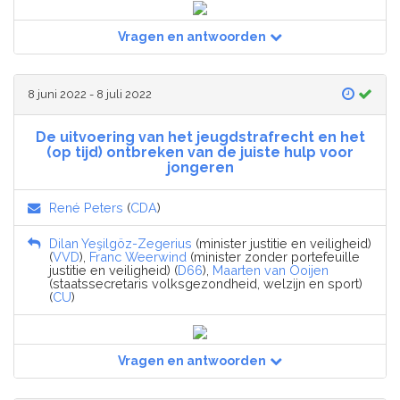
Vragen en antwoorden
8 juni 2022 - 8 juli 2022
De uitvoering van het jeugdstrafrecht en het
(op tijd) ontbreken van de juiste hulp voor
jongeren
René Peters
(
CDA
)
Dilan Yeşilgöz-Zegerius
(minister justitie en veiligheid)
(
VVD
),
Franc Weerwind
(minister zonder portefeuille
justitie en veiligheid) (
D66
),
Maarten van Ooijen
(staatssecretaris volksgezondheid, welzijn en sport)
(
CU
)
Vragen en antwoorden