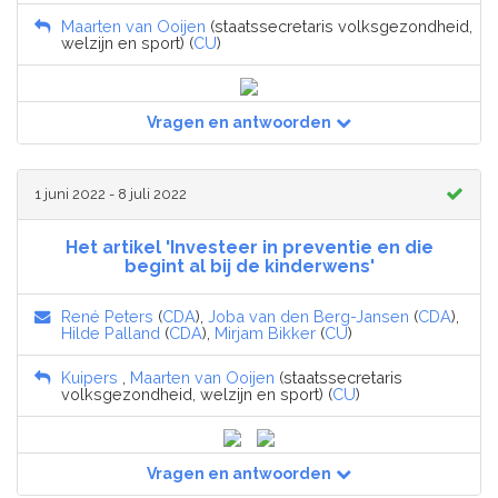
Maarten van Ooijen
(staatssecretaris volksgezondheid,
welzijn en sport) (
CU
)
Vragen en antwoorden
1 juni 2022 - 8 juli 2022
Het artikel 'Investeer in preventie en die
begint al bij de kinderwens'
René Peters
(
CDA
),
Joba van den Berg-Jansen
(
CDA
),
Hilde Palland
(
CDA
),
Mirjam Bikker
(
CU
)
Kuipers
,
Maarten van Ooijen
(staatssecretaris
volksgezondheid, welzijn en sport) (
CU
)
Vragen en antwoorden