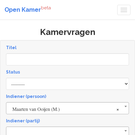
beta
Open Kamer
Kamervragen
Titel
Status
[invalid
name]
Indiener (persoon)
×
Maarten van Ooijen (M.)
Indiener (partij)