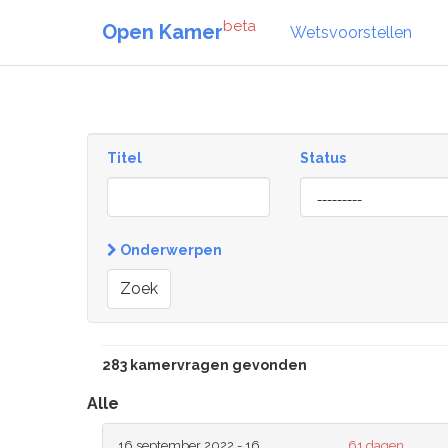
beta
Open Kamer
Wetsvoorstellen
Titel
Status
[invalid
name]
Onderwerpen
Zoek
283 kamervragen gevonden
Alle
16 september 2022 - 16
61 dagen