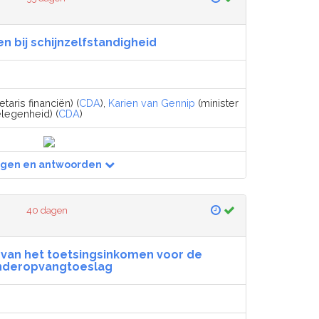
n bij schijnzelfstandigheid
taris financiën) (
CDA
),
Karien van Gennip
(minister
legenheid) (
CDA
)
agen en antwoorden
40 dagen
van het toetsingsinkomen voor de
nderopvangtoeslag