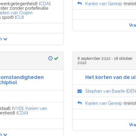
 werkgelegenheid) (
CDA
),
Karien van Gennip
(minis
ister zonder portefeuille
rten van Ooijen
sport) (
CU
)
Vr
n
8 september 2022 - 18 oktober
2022
dsomstandigheden
Het korten van de u
chiphol
Stephan van Baarle
(
DE
Karien van Gennip
(minis
taat) (
VVD
),
Karien van
enheid) (
CDA
)
Vr
n