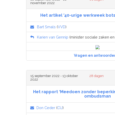
november 2022
Het artikel '40-urige werkweek bot
Bart Smals
(
VVD
)
Karien van Gennip
(minister sociale zaken e
Vragen en antwoorde
15 september 2022 - 13 oktober
28 dagen
2022
Het rapport ‘Meedoen zonder beperkin
ombudsman
Don Ceder
(
CU
)