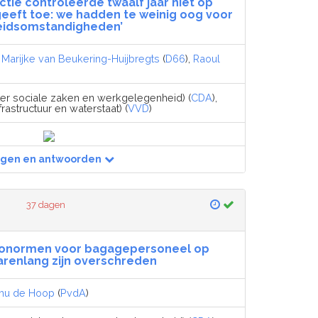
ctie controleerde twaalf jaar niet op
 geeft toe: we hadden te weinig oog voor
eidsomstandigheden’
,
Marijke van Beukering-Huijbregts
(
D66
),
Raoul
ter sociale zaken en werkgelegenheid) (
CDA
),
frastructuur en waterstaat) (
VVD
)
agen en antwoorden
37 dagen
bonormen voor bagagepersoneel op
jarenlang zijn overschreden
mu de Hoop
(
PvdA
)