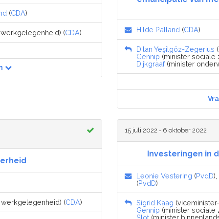
and
(
CDA
)
Hilde Palland
(
CDA
)
 werkgelegenheid) (
CDA
)
Dilan Yeşilgöz-Zegerius
(
Gennip
(minister sociale
Dijkgraaf
(minister onderw
n
Vr
15 juli 2022 - 6 oktober 2022
Investeringen in 
erheid
Leonie Vestering
(
PvdD
),
(
PvdD
)
n werkgelegenheid) (
CDA
)
Sigrid Kaag
(viceminister-
Gennip
(minister sociale
Slot
(minister binnenlands