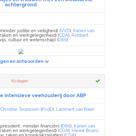
achtergrond
minister justitie en veiligheid) (
VVD
),
Karien van
 zaken en werkgelegenheid) (
CDA
),
Robbert
ijs, cultuur en wetenschap) (
D66
)
agen en antwoorden
83 dagen
de intensieve veehouderij door ABP
Christine Teunissen
(
PvdD
),
Lammert van Raan
president , minister financiën) (
D66
),
Karien van
 zaken en werkgelegenheid) (
CDA
),
Hanke Bruins
e zaken en koninkrijksrelaties) (
CDA
)