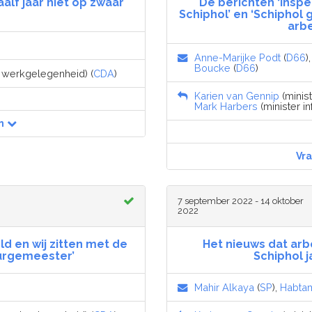
aalf jaar niet op zwaar
De berichten ‘Inspe
Schiphol’ en ‘Schiphol
arb
Anne-Marijke Podt
(
D66
)
Boucke
(
D66
)
n werkgelegenheid) (
CDA
)
Karien van Gennip
(minis
Mark Harbers
(minister in
n
Vr
7 september 2022 - 14 oktober
2022
ld en wij zitten met de
Het nieuws dat ar
urgemeester’
Schiphol 
Mahir Alkaya
(
SP
),
Habta