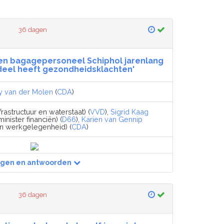
36 dagen
en bagagepersoneel Schiphol jarenlang
deel heeft gezondheidsklachten'
y van der Molen
(
CDA
)
frastructuur en waterstaat) (
VVD
),
Sigrid Kaag
inister financiën) (
D66
),
Karien van Gennip
en werkgelegenheid) (
CDA
)
agen en antwoorden
36 dagen