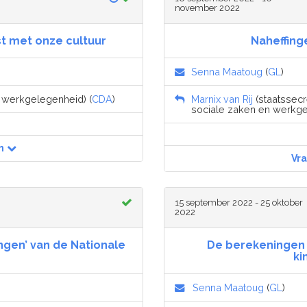
november 2022
st met onze cultuur
Naheffinge
Senna Maatoug
(
GL
)
n werkgelegenheid) (
CDA
)
Marnix van Rij
(staatssecre
sociale zaken en werkge
n
Vr
15 september 2022 - 25 oktober
2022
gen’ van de Nationale
De berekeningen 
ki
Senna Maatoug
(
GL
)