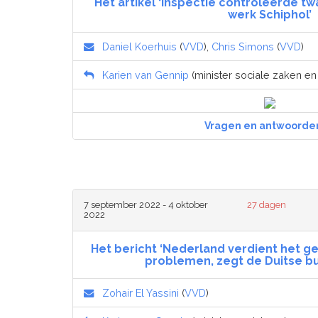
Het artikel ‘Inspectie controleerde tw
werk Schiphol’
Daniel Koerhuis
(
VVD
),
Chris Simons
(
VVD
)
Karien van Gennip
(minister sociale zaken e
Vragen en antwoorde
7 september 2022 - 4 oktober
27 dagen
2022
Het bericht ‘Nederland verdient het ge
problemen, zegt de Duitse b
Zohair El Yassini
(
VVD
)