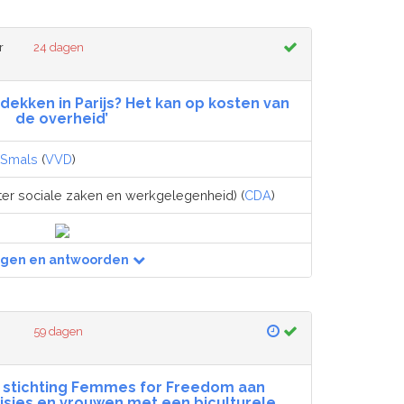
r
24 dagen
tdekken in Parijs? Het kan op kosten van
de overheid’
 Smals
(
VVD
)
ter sociale zaken en werkgelegenheid) (
CDA
)
agen en antwoorden
59 dagen
e stichting Femmes for Freedom aan
sjes en vrouwen met een biculturele