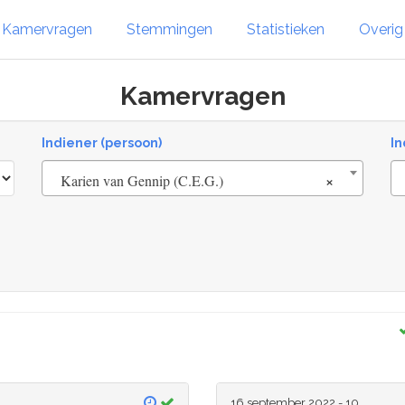
Kamervragen
Stemmingen
Statistieken
Overi
Kamervragen
Indiener (persoon)
In
×
Karien van Gennip (C.E.G.)
16 september 2022 - 10