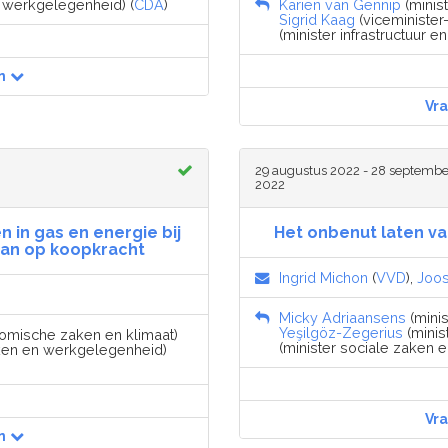
n werkgelegenheid) (
CDA
)
Karien van Gennip
(minis
Sigrid Kaag
(viceminister-
(minister infrastructuur en
n
Vr
29 augustus 2022 - 28 septembe
2022
 in gas en energie bij
Het onbenut laten va
van op koopkracht
Ingrid Michon
(
VVD
),
Joos
Micky Adriaansens
(minis
Yeşilgöz-Zegerius
(minist
nomische zaken en klimaat)
(minister sociale zaken 
aken en werkgelegenheid)
Vr
n