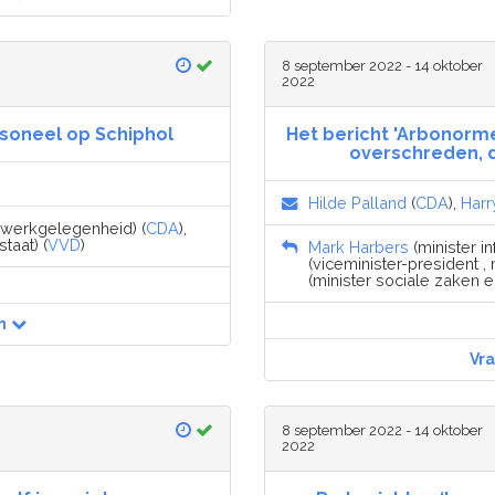
8 september 2022 - 14 oktober
2022
soneel op Schiphol
Het bericht 'Arbonorm
overschreden, 
Hilde Palland
(
CDA
),
Harr
 werkgelegenheid) (
CDA
),
taat) (
VVD
)
Mark Harbers
(minister in
(viceminister-president , m
(minister sociale zaken 
n
Vr
8 september 2022 - 14 oktober
2022