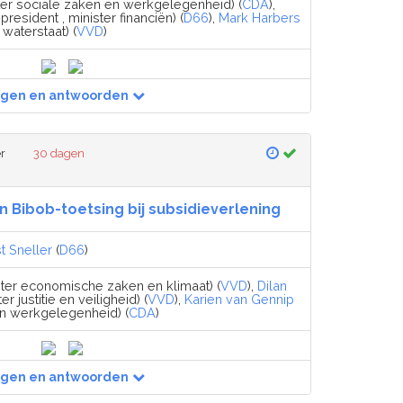
ter sociale zaken en werkgelegenheid) (
CDA
),
president , minister financiën) (
D66
),
Mark Harbers
 waterstaat) (
VVD
)
agen en antwoorden
r
30 dagen
n Bibob-toetsing bij subsidieverlening
t Sneller
(
D66
)
ter economische zaken en klimaat) (
VVD
),
Dilan
er justitie en veiligheid) (
VVD
),
Karien van Gennip
en werkgelegenheid) (
CDA
)
agen en antwoorden