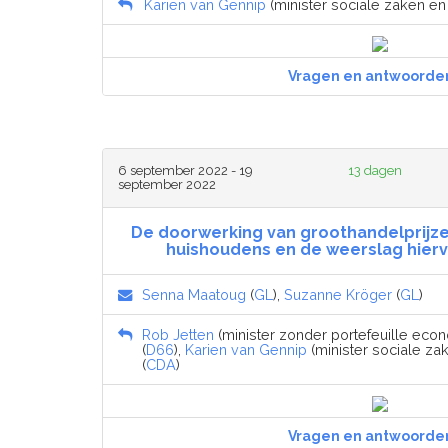
Karien van Gennip
(minister sociale zaken e
Vragen en antwoorde
6 september 2022 - 19
13 dagen
september 2022
De doorwerking van groothandelprijzen
huishoudens en de weerslag hier
Senna Maatoug
(
GL
),
Suzanne Kröger
(
GL
)
Rob Jetten
(minister zonder portefeuille eco
(
D66
),
Karien van Gennip
(minister sociale z
(
CDA
)
Vragen en antwoorde