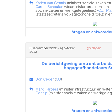
Karien van Gennip
(minister sociale zaken en
Carola Schouten
(viceminister-president , min
sociale zaken en werkgelegenheid) (
CU
),
Maa
(staatssecretaris volksgezondheid, welzijn en 
Vragen en antwoorde
8 september 2022 - 14 oktober
36 dagen
2022
De berichtgeving omtrent arbei
bagageafhandelaars S
Don Ceder
(
CU
)
Mark Harbers
(minister infrastructuur en waters
Gennip
(minister sociale zaken en werkgeleg
Vragen en antwoorde