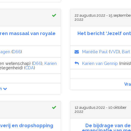
22 augustus 2022 - 15 septembe
2022
eren massaal van royale
Het bericht ‘Jezelf on
g
Hagen
(
D66
)
Mariëlle Paul
(
VVD
),
Bart
 en wetenschap) (
D66
),
Karien
Karien van Gennip
(minis
elegenheid) (
CDA
)
Vr
n
12 augustus 2022 - 10 oktober
2022
lverij en dropshopping
De bijdrage van d
emancipatie van mei