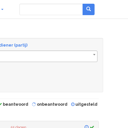
g
diener (partij)
beantwoord
onbeantwoord
uitgesteld
55 dagen