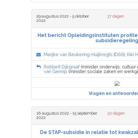
29 augustus 2022 - 5 oktober
37 dagen
2022
Het bericht Opleidingsinstituten profit
subsidieregelin
Marijke van Beukering-Huijbregts
(
D66
),
Kiki 
Robbert Dijkgraaf
(minister onderwijs, cultuur
van Gennip
(minister sociale zaken en werkg
Vragen en antwoorde
16 augustus 2022 - 15 september
30 dagen
2022
De STAP-subsidie in relatie tot kwakza